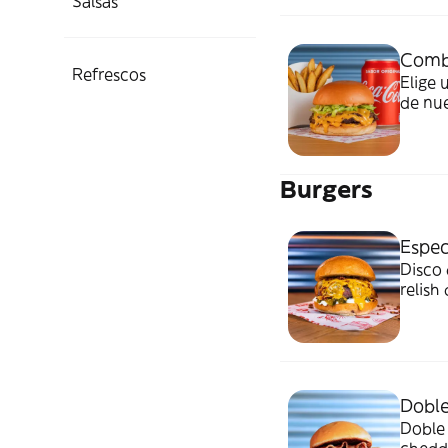
Salsas
Comb
Refrescos
Elige 
de nue
Burgers
Espec
Disco
relish
Doble
Doble 