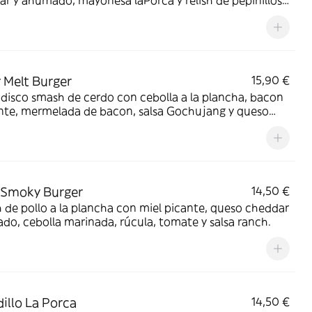
r y ahumado, mayonesa laPorca y relish de pepinillos
lla.
 Melt Burger
15,90 €
disco smash de cerdo con cebolla a la plancha, bacon
ente, mermelada de bacon, salsa Gochujang y queso
ar.
 Smoky Burger
14,50 €
de pollo a la plancha con miel picante, queso cheddar
o, cebolla marinada, rúcula, tomate y salsa ranch.
illo La Porca
14,50 €