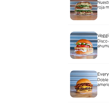
Nuestr
roja m
crujie
Veggi
Disco 
ahumad
Every
Doble 
americ