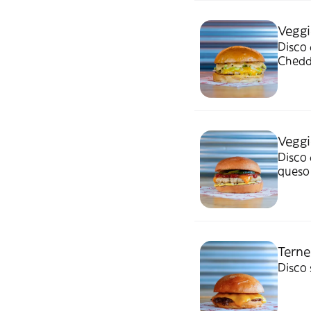
Veggi
Disco 
Chedda
Veggi
Disco 
queso 
Terne
Disco