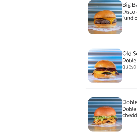
Big B
Disco
fundid
Old S
Doble 
queso 
Doble
Doble 
chedda