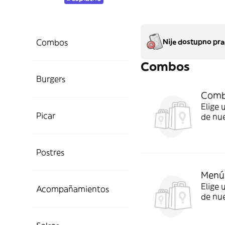
Combos
Nije dostupno pra
Combos
Burgers
Comb
Elige 
Picar
de nue
favori
Postres
Menú
Elige 
Acompañamientos
de nue
bebida