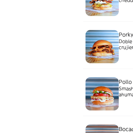
chedda
y cebo
Porky
Doble 
cruji
chedd
Pollo
Smash 
ahumad
Bocad