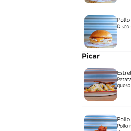
Pollo
Disco 
Picar
Estre
Patata
queso 
Pollo
Pollo