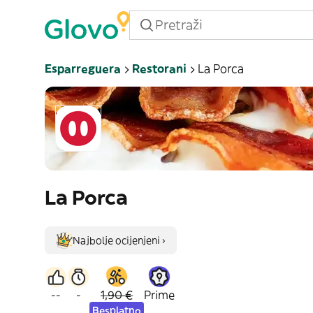
Esparreguera
Restorani
La Porca
La Porca
Najbolje ocijenjeni ›
--
-
1,90 €
Prime
Besplatno