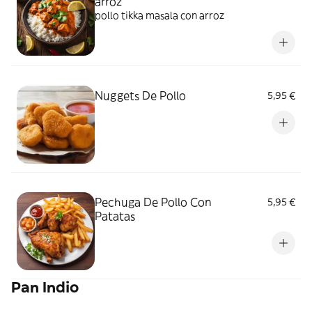
arroz
pollo tikka masala con arroz
Nuggets De Pollo
5,95 €
Pechuga De Pollo Con
5,95 €
Patatas
Pan Indio