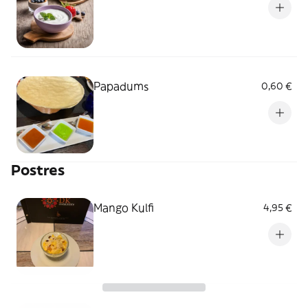
Papadums
0,60 €
Postres
Mango Kulfi
4,95 €