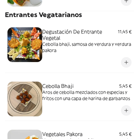
Entrantes Vegatarianos
Degustación De Entrante
11,45 €
Vegetal
Cebolla bhaji, samosa de verdura y verdura
pakora
Cebolla Bhaji
5,45 €
Aros de cebolla mezclados con especias y
fritos con una capa de harina de garbanzos
Vegetales Pakora
5,45 €