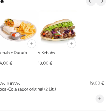
je
Kebab + Dürüm
4 Kebabs
14,00 €
18,00 €
zas Turcas
19,00 €
ca-Cola sabor original (2 Lit.)