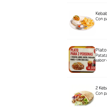
Keba
Con pa
Plato
Patata
sabor o
2 Keb
Con pa