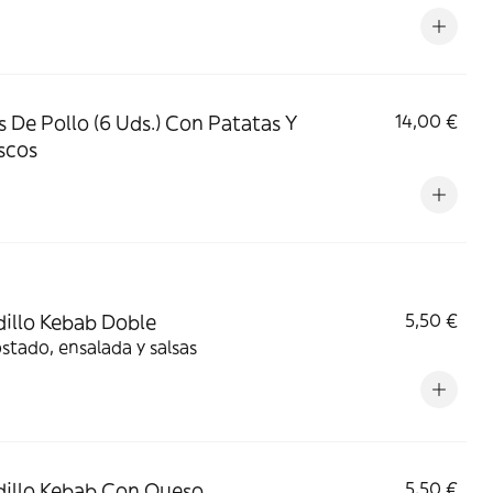
s De Pollo (6 Uds.) Con Patatas Y
14,00 €
scos
illo Kebab Doble
5,50 €
stado, ensalada y salsas
illo Kebab Con Queso
5,50 €