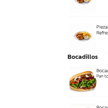
Pieza
Refre
Bocadillos
Bocad
Pan to
Bocad