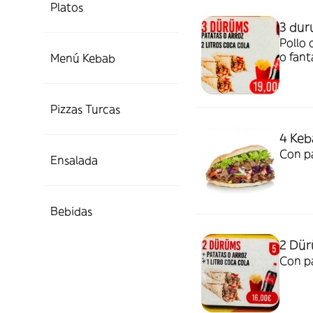
Platos
3 du
Pollo 
o fant
Menú Kebab
Pizzas Turcas
4 Keb
Con pa
Ensalada
Bebidas
2 Dü
Con pa