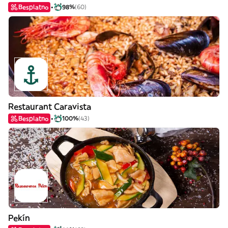
Besplatno
98%
(60)
Restaurant Caravista
Besplatno
100%
(43)
Pekín