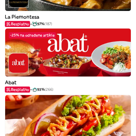
La Piemontesa
Besplatno
97%
(187)
-25% na određene artikle
Abat
Besplatno
93%
(266)