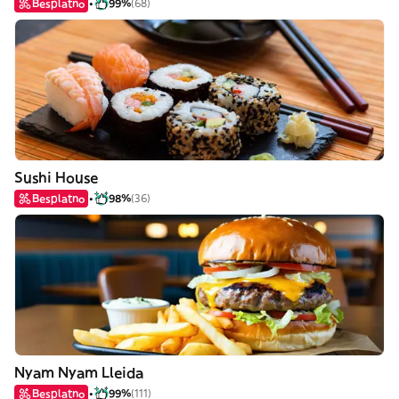
Besplatno
99%
(68)
Sushi House
Besplatno
98%
(36)
Nyam Nyam Lleida
Besplatno
99%
(111)