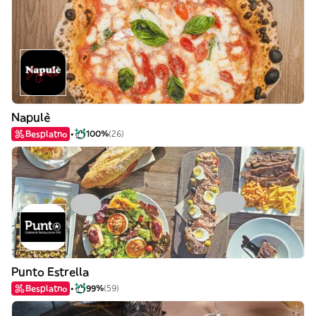
Napulè
Besplatno
100%
(26)
Punto Estrella
Besplatno
99%
(59)