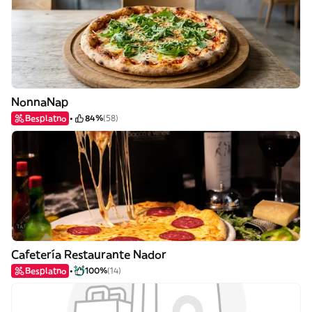
NonnaNap
Besplatno
84%
(58)
Cafetería Restaurante Nador
Besplatno
100%
(14)