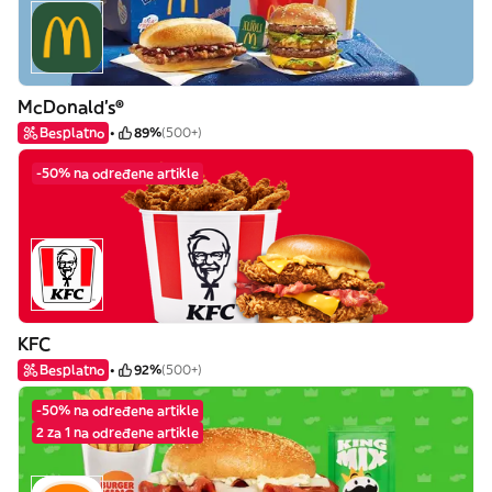
McDonald's®
Besplatno
89%
(500+)
-50% na određene artikle
KFC
Besplatno
92%
(500+)
-50% na određene artikle
2 za 1 na određene artikle