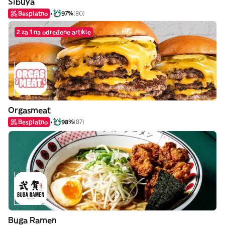
Sibuya
Besplatno
97%
(80)
2 za 1 na određene artikle
Orgasmeat
Besplatno
98%
(87)
Buga Ramen