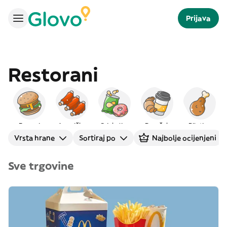
Prijava
Restorani
Burgeri
Američka
Grickalice
Doručak
Piletina
Vrsta hrane
Sortiraj po
Najbolje ocijenjeni
Sve trgovine