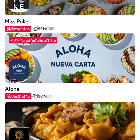
Miss Poke
Besplatno
99%
(166)
-10% na određene artikle
Aloha
Besplatno
98%
(211)