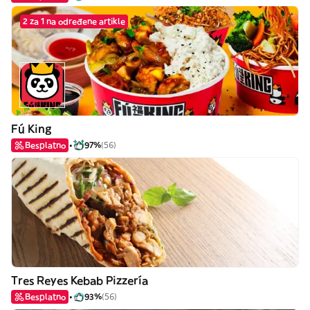
2 za 1 na određene artikle
Fú King
Besplatno
97%
(56)
Tres Reyes Kebab Pizzería
Besplatno
93%
(56)