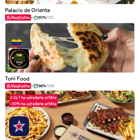
Palacio de Oriente
Besplatno
95%
(113)
Toni Food
Besplatno
98%
(139)
2 za 1 na određene artikle
-30% na određene artikle