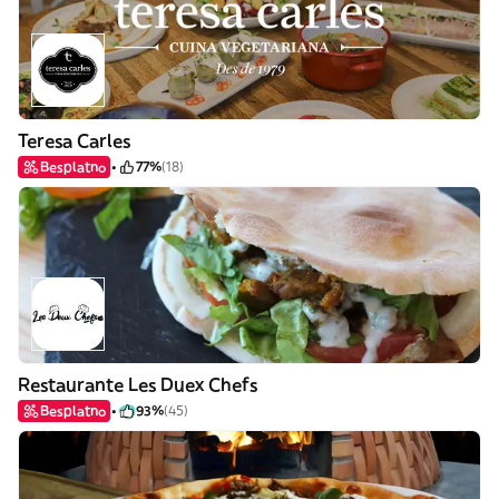
Teresa Carles
Besplatno
77%
(18)
Restaurante Les Duex Chefs
Besplatno
93%
(45)