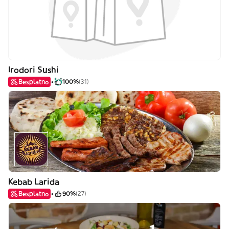
Irodori Sushi
Besplatno
100%
(31)
Kebab Larida
Besplatno
90%
(27)