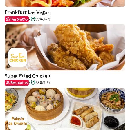
Frankfurt Las Vegas
Besplatno
99%
(147)
Super Fried Chicken
Besplatno
98%
(113)