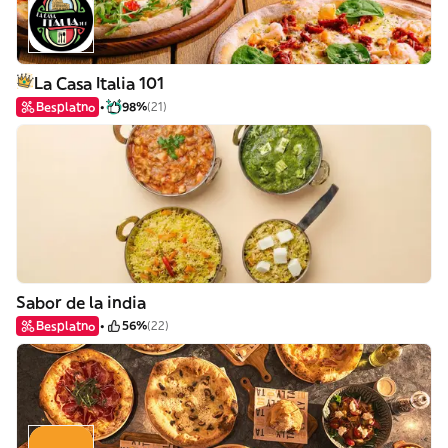
La Casa Italia 101
Besplatno
98%
(21)
Sabor de la india
Besplatno
56%
(22)