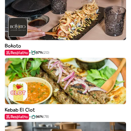
Bokoto
Besplatno
97%
(20)
Kebab El Clot
Besplatno
96%
(78)