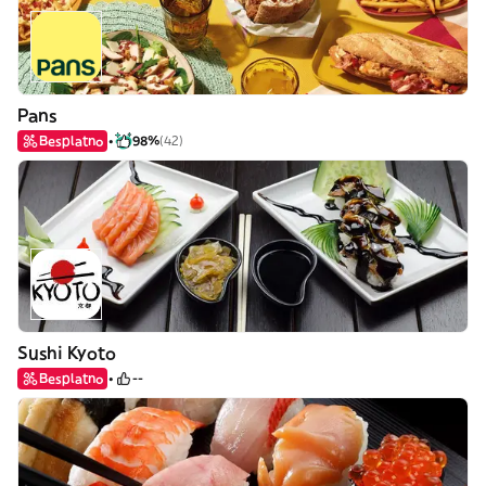
Pans
Besplatno
98%
(42)
Sushi Kyoto
Besplatno
--