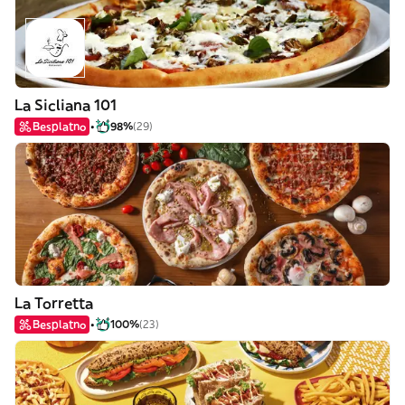
La Sicliana 101
Besplatno
98%
(29)
La Torretta
Besplatno
100%
(23)