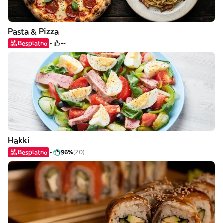
Pasta & Pizza
Besplatno
--
Hakki
Besplatno
96%
(20)