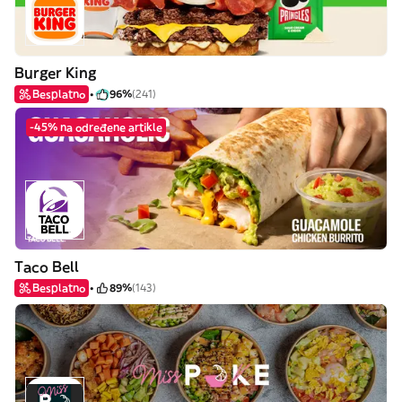
Burger King
Besplatno
96%
(241)
-45% na određene artikle
Taco Bell
Besplatno
89%
(143)