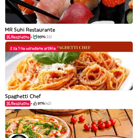
MR Suhi Restaurante
Besplatno
99%
(33)
2 za 1 na određene artikle
Spaghetti Chef
Besplatno
91%
(42)