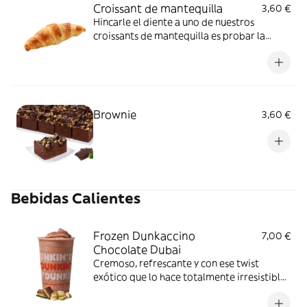
Croissant de mantequilla
3,60 €
Hincarle el diente a uno de nuestros
croissants de mantequilla es probar la
auténtica ternura. ¡Combínalo con los
ingredientes que más te gusten!
Brownie
3,60 €
Bebidas Calientes
Frozen Dunkaccino
7,00 €
Chocolate Dubai
Cremoso, refrescante y con ese twist
exótico que lo hace totalmente irresistible.
Ideal para darte un capricho dulce cuando
el calor aprieta.