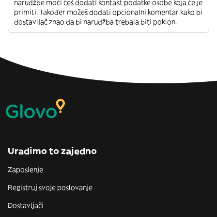
narudžbe moći ćeš dodati kontakt podatke osobe koja će je
primiti. Također možeš dodati opcionalni komentar kako bi
dostavljač znao da bi narudžba trebala biti poklon.
Uradimo to zajedno
Zaposlenje
Registruj svoje poslovanje
Dostavljači