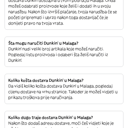
dostava Dunkin' dostupna u tvom području Malaga. Onda
možeš odabrati proizvode koje želiš i dodati ih u svoju
narudžbu. Nakon što izvršiš plaćanje, tvoja narudžba će se
početi pripremati i ubrzo nakon toga dostavljač će je
donijeti pravo na tvoja vrata.
Šta mogu naručiti Dunkin' u Malaga?
Dunkin' nudi veliki broj artikala koje možeš naručiti.
Pogledaj listu proizvoda i odaberi šta želiš naručiti iz
Dunkin'.
Koliko košta dostava Dunkin' u Malaga?
Da vidiš koliko košta dostava Dunkin' u Malaga, pogledaj
cijenu dostave na vrhu stranice. Također je možeš vidjeti u
prikazu troškova prije naručivanja.
Koliko dugo traje dostava Dunkin' u Malaga?
Nakon što dodaš adresu dostave, moći ćeš vidjeti koje je