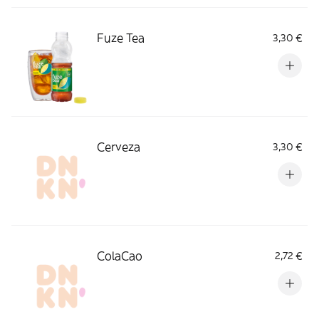
Fuze Tea
3,30 €
Cerveza
3,30 €
ColaCao
2,72 €