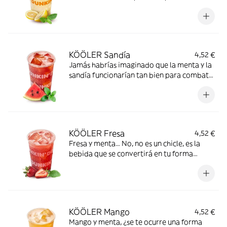
transportarte a las tardes de verano
KÖÖLER Sandía
4,52 €
Jamás habrías imaginado que la menta y la
sandía funcionarían tan bien para combatir
el calor
KÖÖLER Fresa
4,52 €
Fresa y menta… No, no es un chicle, es la
bebida que se convertirá en tu forma
favorita de vivir el verano
KÖÖLER Mango
4,52 €
Mango y menta, ¿se te ocurre una forma