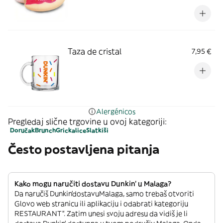
Taza de cristal
7,95 €
Alergénicos
Pregledaj slične trgovine u ovoj kategoriji:
Doručak
Brunch
Grickalice
Slatkiši
Često postavljena pitanja
Kako mogu naručiti dostavu Dunkin' u Malaga?
Da naručiš Dunkin'dostavuMalaga, samo trebaš otvoriti
Glovo web stranicu ili aplikaciju i odabrati kategoriju
RESTAURANT”. Zatim unesi svoju adresu da vidiš je li