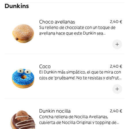
Dunkins
Choco avellanas
2,40 €
Su relleno de chocolate con un toque de
avellana hace que este Dunkin sea
irresistiblemente dulce. Si lo pruebas,
¡repites!
Coco
2,40 €
El Dunkin más simpático, el que te mira con
ojos de ‘pruébame’. No te resistas y disfruta
de su sabor a coco mezclado con la ternura
de nuestros dunkins
Dunkin nocilla
2,40 €
Concha rellena de Nocilla Avellanas,
cubierta de Nocilla Original y topping de
Nocilla Cookie Original.