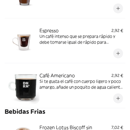
poquito de leche para endulzar su sabor
Espresso
2,92 €
Un café intenso que se prepara rápido y
debe tomarse igual de rápido para
disfrutar al 100% de todo su sabor
Café Americano
2,92 €
Si te gusta el café con cuerpo ligero y poco
amargo, añade un poquito de agua caliente
para suavizar el sabor.
Bebidas Frias
Frozen Lotus Biscoff sin
7,02 €