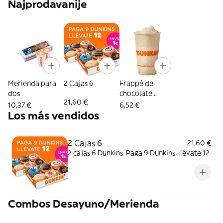
Najprodavanije
Merienda para
2 Cajas 6
Frappé de
dos
chocolate
21,60 €
blanco con
10,37 €
6,52 €
cookies
Los más vendidos
2 Cajas 6
21,60 €
2 cajas 6 Dunkins. Paga 9 Dunkins, llévate 12
Combos Desayuno/Merienda