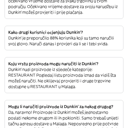
očekivano vrijeme dostave za svaku trgovinu u tvom
području. Očekivano vrijeme dostave za svoju narudžbu iz
Dunkin' možeš provjeriti i prije plaćanja.
Kako drugi korisnici ocjenjuju Dunkin'?
Dunkin' je preporučilo 88% korisnika koji su tamo naručili
svoj glovo. Naruči danas i provjeri da li se i tebi sviđa.
Koju vrstu proizvoda mogu naručiti iz Dunkin'?
Dunkin' nudi proizvode iz sljedeće kategorije:
RESTAURANT Pogledaj listu proizvoda iznad da vidiš šta
možeš naručiti. Ne oklijevaj provjeriti i druge trgovine
dostupne u RESTAURANT u Malaga.
Mogu li naručiti proizvode iz Dunkin' za nekog drugog?
Da, naravno! Proizvode iz Dunkin' možeš jednostavno
poslati nekome drugom ili ih pokloniti. Samo trebaš unijeti
tačnu adresu dostave u Malaga. Neposredno prije potvrde