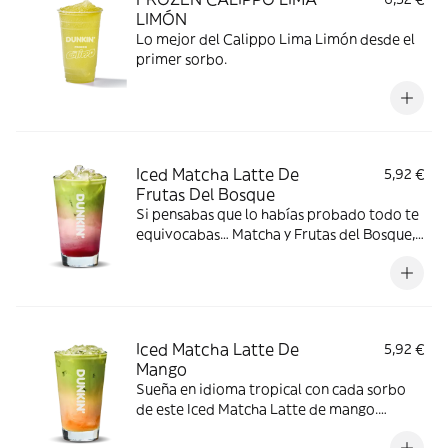
LIMÓN
Lo mejor del Calippo Lima Limón desde el
primer sorbo.
Iced Matcha Latte De
5,92 €
Frutas Del Bosque
Si pensabas que lo habías probado todo te
equivocabas… Matcha y Frutas del Bosque,
¿hay algo mejor? ¡Compruébalo por ti
mismo!
Iced Matcha Latte De
5,92 €
Mango
Sueña en idioma tropical con cada sorbo
de este Iced Matcha Latte de mango.
Simplemente irresistible.