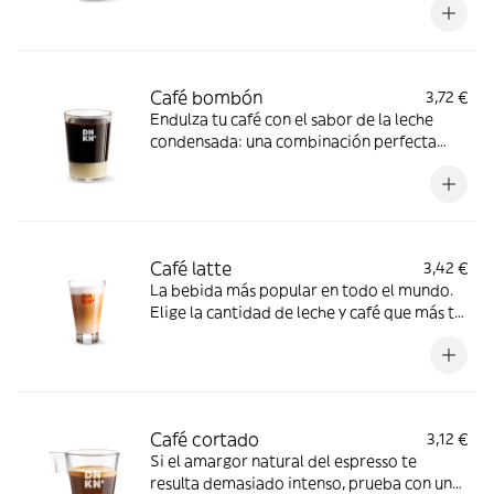
el delicioso sabor de nuestro café
Café bombón
3,72 €
Endulza tu café con el sabor de la leche
condensada: una combinación perfecta
para los más dulces
Café latte
3,42 €
La bebida más popular en todo el mundo.
Elige la cantidad de leche y café que más te
guste y disfruta de una bebida hecha a tu
medida
Café cortado
3,12 €
Si el amargor natural del espresso te
resulta demasiado intenso, prueba con un