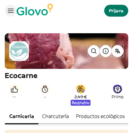
Prijava
Ecocarne
-
--
2,49 €
Prime
Besplatno
Carnícería
Charcutería
Productos ecológicos