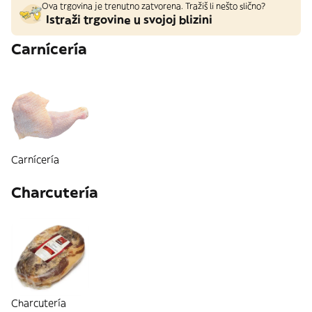
Ova trgovina je trenutno zatvorena. Tražiš li nešto slično?
Istraži trgovine u svojoj blizini
Carnícería
Carnícería
Charcutería
Charcutería