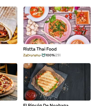
Ristta Thai Food
Zatvoreno
100%
(29)
El Rincón De Noahana