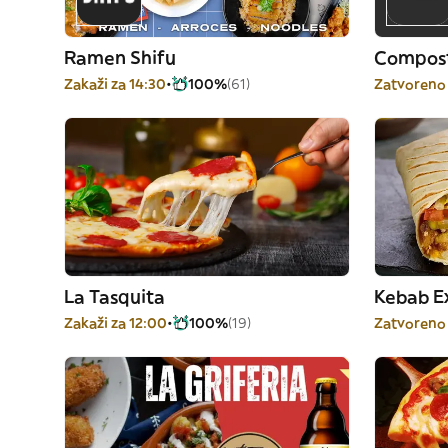
Ramen Shifu
Compost
Zakaži za 14:30
100%
(61)
Zatvoreno
La Tasquita
Kebab E
Zakaži za 12:00
100%
(19)
Zatvoreno 