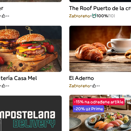
er
The Roof Puerto de la c
--
Zatvoreno
100%
(10)
tería Casa Mel
El Aderno
--
Zatvoreno
--
-15% na određene artikle
-20% uz Prime