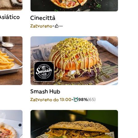
siático
Cinecittà
Zatvoreno
--
Smash Hub
Zatvoreno do 13:00
98%
(65)