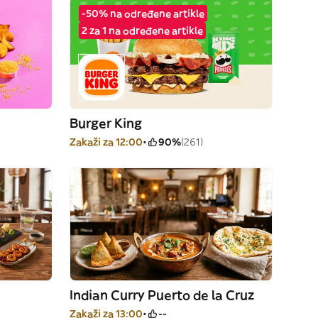
-50% na određene artikle
2 za 1 na određene artikle
Burger King
Zakaži za 12:00
90%
(261)
Indian Curry Puerto de la Cruz
Zakaži za 13:00
--