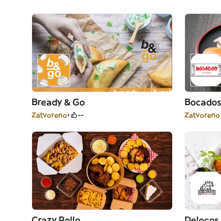
Bready & Go
Bocados
Zatvoreno
--
Zatvoreno
Crazy Pollo
Delocos