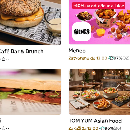
-60% na određene artikle
Meneo
Café Bar & Brunch
Zatvoreno do 13:00
97%
(32)
--
i
TOM YUM Asian Food
--
Zakaži za 12:00
96%
(36)