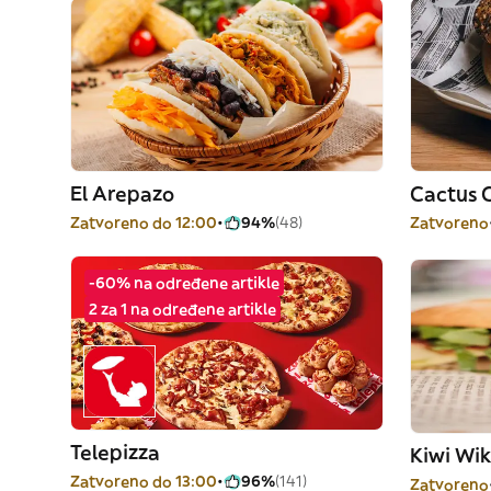
El Arepazo
Cactus 
Zatvoreno do 12:00
94%
(48)
Zatvoreno
-60% na određene artikle
2 za 1 na određene artikle
Telepizza
Kiwi Wik
Zatvoreno do 13:00
96%
(141)
Zatvoreno