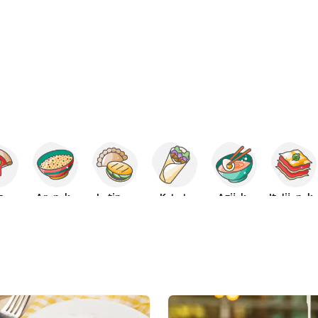
za
Arapska
Latinoa
Kebab
Azijska
Italijansk