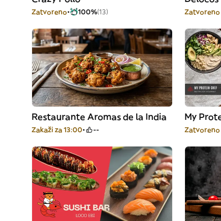
Zatvoreno
100%
(13)
Zatvoreno
Restaurante Aromas de la India
My Prot
Zakaži za 13:00
--
Zatvoreno