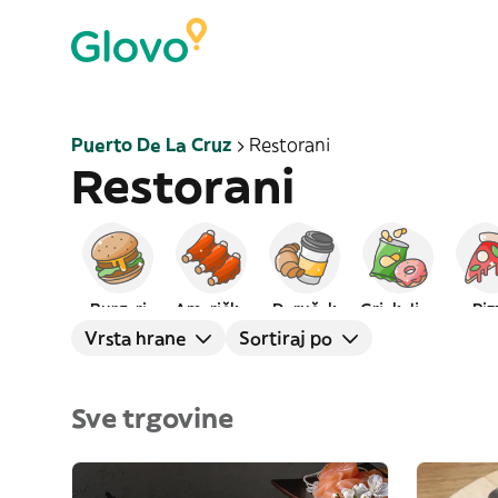
Puerto De La Cruz
Restorani
Restorani
Burgeri
Američka
Doručak
Grickalice
Piz
Vrsta hrane
Sortiraj po
Sve trgovine