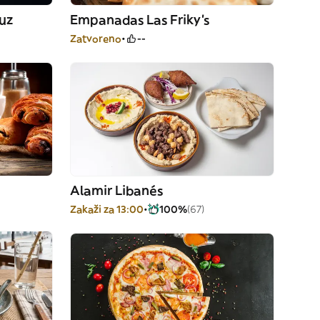
ruz
Empanadas Las Friky's
Zatvoreno
--
Alamir Libanés
Zakaži za 13:00
100%
(67)