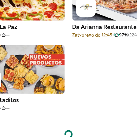
 La Paz
Da Arianna Restaurante
--
Zatvoreno do 12:45
97%
(224
taditos
--