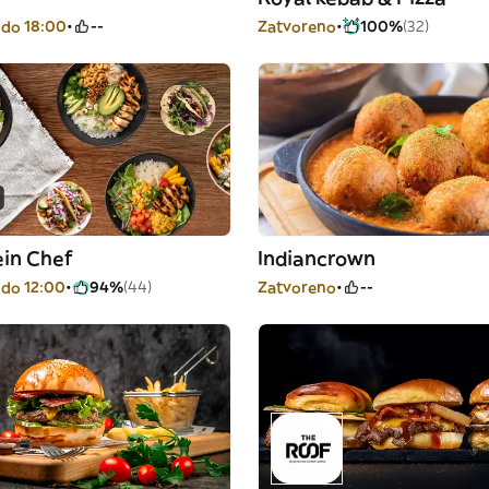
 do 18:00
--
Zatvoreno
100%
(32)
ein Chef
Indiancrown
 do 12:00
94%
(44)
Zatvoreno
--