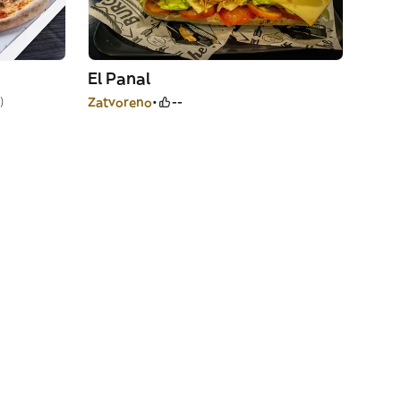
El Panal
)
Zatvoreno
--