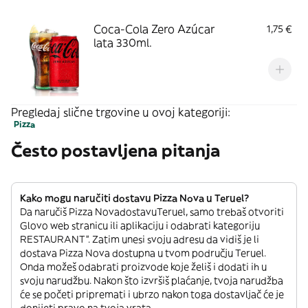
Coca-Cola Zero Azúcar
1,75 €
lata 330ml.
Pregledaj slične trgovine u ovoj kategoriji:
Pizza
Često postavljena pitanja
Kako mogu naručiti dostavu Pizza Nova u Teruel?
Da naručiš Pizza NovadostavuTeruel, samo trebaš otvoriti
Glovo web stranicu ili aplikaciju i odabrati kategoriju
RESTAURANT”. Zatim unesi svoju adresu da vidiš je li
dostava Pizza Nova dostupna u tvom području Teruel.
Onda možeš odabrati proizvode koje želiš i dodati ih u
svoju narudžbu. Nakon što izvršiš plaćanje, tvoja narudžba
će se početi pripremati i ubrzo nakon toga dostavljač će je