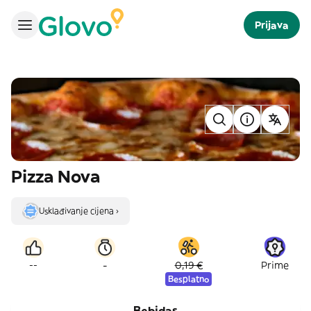
Prijava
Pizza Nova
Usklađivanje cijena ›
-
--
0,19 €
Prime
Besplatno
Bebidas