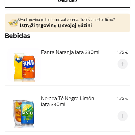
Ova trgovina je trenutno zatvorena. Tražiš li nešto slično?
Istraži trgovine u svojoj blizini
Bebidas
Fanta Naranja lata 330ml.
1,75 €
Nestea Té Negro Limón
1,75 €
lata 330ml.