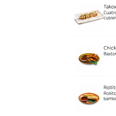
Takoy
Cuatro
cubier
katsu
Chick
Baston
Rolli
Rollit
bambú,