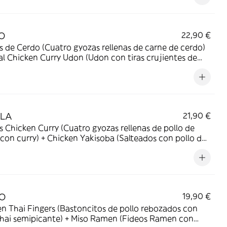
lo rebozadas, cebolla, setas shiitake, dashi, huevo
to, salsa tonkatsu y cebollino) + Chicken Ramen
 con caldo de pollo elaborado con soja y miso con
O
22,90 €
de corral rebozado, huevo, setas shimeji, pak choi,
 de Cerdo (Cuatro gyozas rellenas de carne de cerdo)
cas, cebolla roja, setas shiitake y lima).
al Chicken Curry Udon (Udon con tiras crujientes de
de corral, cebolla, zanahoria, brócoli, espinacas,
ke, huevo, lima, cebolleta y dashi con curry).
LA
21,90 €
 Chicken Curry (Cuatro gyozas rellenas de pollo de
 con curry) + Chicken Yakisoba (Salteados con pollo de
, setas shiitake, zanahoria, calabacín, col china, salsa
ba y cebollino).
O
19,90 €
n Thai Fingers (Bastoncitos de pollo rebozados con
thai semipicante) + Miso Ramen (Fideos Ramen con