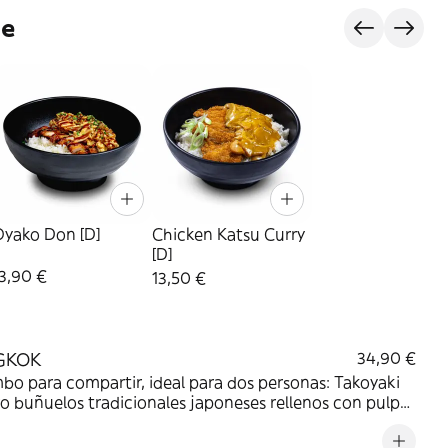
je
Oyako Don [D]
Chicken Katsu Curry
[D]
3,90 €
13,50 €
GKOK
34,90 €
bo para compartir, ideal para dos personas: Takoyaki
o buñuelos tradicionales japoneses rellenos con pulpo,
tos de mayonesa japonesa, salsa tonkatsu, cebollino y
bushi) + Oyako Don (Arroz con tiras de contramuslo