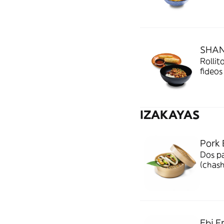
caldo 
cerdo
semico
SHA
Rollit
fideos
Oyako 
reboza
salsa 
IZAKAYAS
Pork 
Dos p
(chash
mayon
Ebi Fr