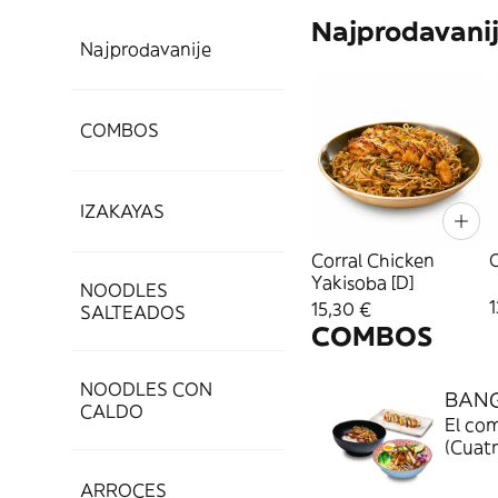
Najprodavani
Najprodavanije
COMBOS
IZAKAYAS
Corral Chicken
Yakisoba [D]
NOODLES
1
15,30 €
SALTEADOS
COMBOS
NOODLES CON
BAN
CALDO
El com
(Cuatr
cubier
ARROCES
katsuo