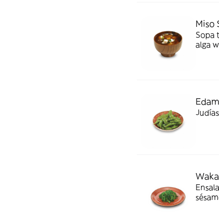
Miso 
Sopa t
alga w
Edam
Judías
Wakam
Ensala
sésam