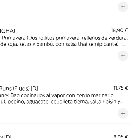
de pollo elaborado con soja y miso. Con láminas de
 marinado chashu, algas wakame, huevo de corral
cido y marinado, alga nori y cebolleta tierna).
NGHAI
18,90 €
o Primavera (Dos rollitos primavera, rellenos de verdura,
 de soja, setas y bambú, con salsa thai semipicante) +
Don (Arroz con tiras de contramuslo de pollo
das, cebolla, setas shiitake, dashi, huevo revuelto,
tonkatsu y cebollino).
Buns (2 uds) [D]
11,75 €
anes Bao cocinados al vapor con cerdo marinado
u), pepino, aguacate, cebolleta tierna, salsa hoisin y
esa japonesa.
y [D]
8,95 €