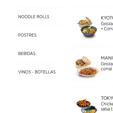
de pol
revuel
(Ramen
NOODLE ROLLS
KYOT
pollo 
Gyozas
espina
+ Corr
pollo 
POSTRES
shiita
BEBIDAS
MANI
Gyozas
corral
VINOS - BOTELLAS
corral
yakiso
TOKY
Chicke
salsa 