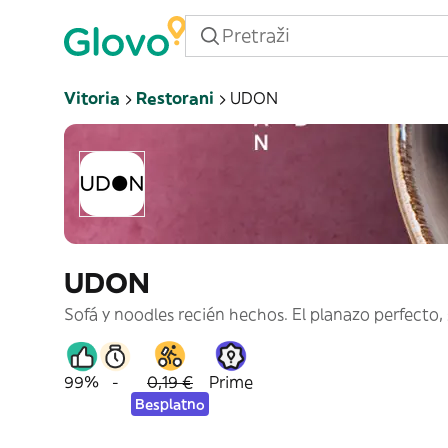
Vitoria
Restorani
UDON
UDON
Sofá y noodles recién hechos. El planazo perfecto, 
99%
-
0,19 €
Prime
Besplatno