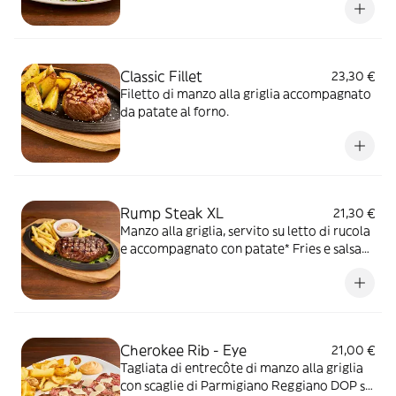
accompagnato con patate al forno, tagli di
prima scelta dall'Argentina
Classic Fillet
23,30 €
Filetto di manzo alla griglia accompagnato
da patate al forno.
Rump Steak XL
21,30 €
Manzo alla griglia, servito su letto di rucola
e accompagnato con patate* Fries e salsa
OWW
Cherokee Rib - Eye
21,00 €
Tagliata di entrecôte di manzo alla griglia
con scaglie di Parmigiano Reggiano DOP su