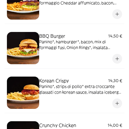
formaggio Cheddar affumicato, bacon,
Korean sauce, insalata iceberg, cappuccio
rosso condito e maionese, servito con
patate* Fries e salsa OWW
BBQ Burger
14,50 €
Panino*, hamburger*, bacon, mix di
formaggi fusi, Onion Rings*, insalata
iceberg e salsa Barbecue, servito con
patate* Fries e salsa Barbecue
Korean Crispy
14,30 €
Panino*, strips di pollo* extra croccante
glassati con korean sauce, insalata iceberg,
cappuccio rosso condito, maionese,
cetriolini, servito con patate* Fries e salsa
OWW
Crunchy Chicken
14,00 €