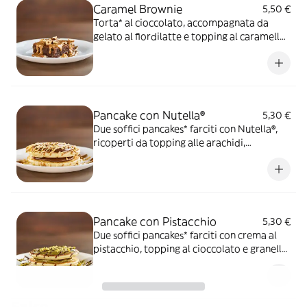
Caramel Brownie
5,50 €
Torta* al cioccolato, accompagnata da
gelato al fiordilatte e topping al caramello
salato
Pancake con Nutella®
5,30 €
Due soffici pancakes* farciti con Nutella®,
ricoperti da topping alle arachidi,
caramello salato e granella di nocciola
Pancake con Pistacchio
5,30 €
Due soffici pancakes* farciti con crema al
pistacchio, topping al cioccolato e granella
di pistacchio
Salse