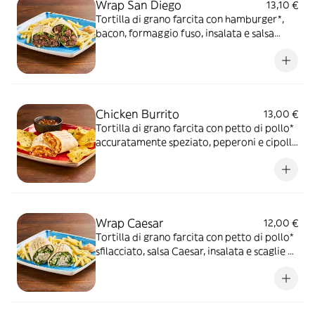
Wrap San Diego
13,10 €
Tortilla di grano farcita con hamburger*,
bacon, formaggio fuso, insalata e salsa
OWW, servita con patate* Fries e salsa
OWW
Chicken Burrito
13,00 €
Tortilla di grano farcita con petto di pollo*
accuratamente speziato, peperoni e cipolla
rossa marinati in salsa Messicana, mix di
formaggi, insalata iceberg, riso basmati,
Jalapeños e panna acida, servita con
"Fagioli alla BUD Spencer"
Wrap Caesar
12,00 €
Tortilla di grano farcita con petto di pollo*
sfilacciato, salsa Caesar, insalata e scaglie di
Parmigiano Reggiano DOP, servita con
patate* Fries e salsa OWW