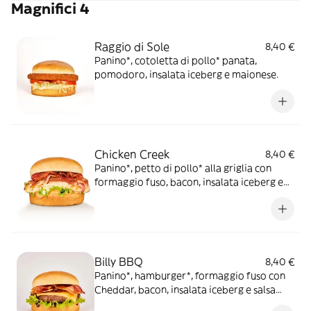
Magnifici 4
Raggio di Sole
8,40 €
Panino*, cotoletta di pollo* panata,
pomodoro, insalata iceberg e maionese.
Chicken Creek
8,40 €
Panino*, petto di pollo* alla griglia con
formaggio fuso, bacon, insalata iceberg e
salsa OWW
Billy BBQ
8,40 €
Panino*, hamburger*, formaggio fuso con
Cheddar, bacon, insalata iceberg e salsa
Barbecue.