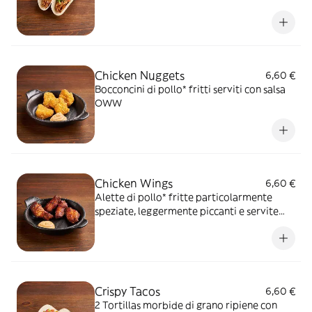
formaggi, insalata iceberg e pico de gallo, il
tutto guarnito con salsa Guacamole
Chicken Nuggets
6,60 €
Bocconcini di pollo* fritti serviti con salsa
OWW
Chicken Wings
6,60 €
Alette di pollo* fritte particolarmente
speziate, leggermente piccanti e servite
con salsa OWW
Crispy Tacos
6,60 €
2 Tortillas morbide di grano ripiene con