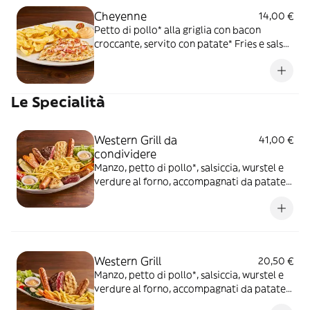
Cheyenne
14,00 €
Petto di pollo* alla griglia con bacon
croccante, servito con patate* Fries e salsa
OWW
Le Specialità
Western Grill da
41,00 €
condividere
Manzo, petto di pollo*, salsiccia, wurstel e
verdure al forno, accompagnati da patate*
Fries e salsa OWW (per 2 persone)
Western Grill
20,50 €
Manzo, petto di pollo*, salsiccia, wurstel e
verdure al forno, accompagnati da patate*
Fries e salsa OWW