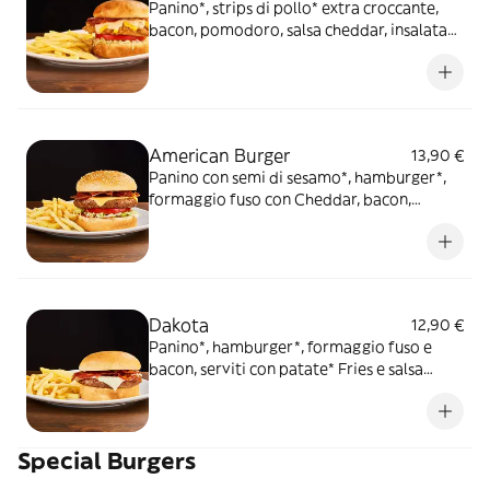
Panino*, strips di pollo* extra croccante,
bacon, pomodoro, salsa cheddar, insalata
iceberg, salsa Special servito con patate*
Fries e salsa OWW
American Burger
13,90 €
Panino con semi di sesamo*, hamburger*,
formaggio fuso con Cheddar, bacon,
pomodoro, insalata iceberg e salsa
Ketchup, servito con patate* Fries e salsa
OWW
Dakota
12,90 €
Panino*, hamburger*, formaggio fuso e
bacon, serviti con patate* Fries e salsa
OWW
Special Burgers