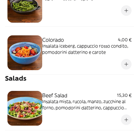
Colorado
4,00 €
Insalata iceberg, cappuccio rosso condito,
pomodorini datterino e carote
Salads
Beef Salad
15,30 €
Insalata mista, rucola, manzo, zucchine al
forno, pomodorini datterino, cappuccio
rosso condito e crostini di pane*.