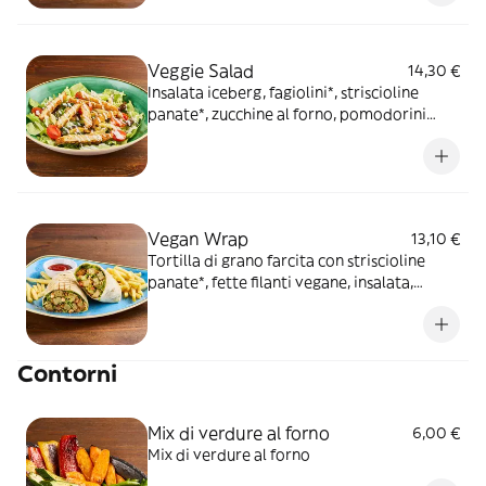
insalata iceberg, servito con patate* Fries e
salsa OWW
Veggie Salad
14,30 €
Insalata iceberg, fagiolini*, striscioline
panate*, zucchine al forno, pomodorini
datterino, mix di legumi, olive taggiasche,
dressing allo yogurt e origano.
Vegan Wrap
13,10 €
Tortilla di grano farcita con striscioline
panate*, fette filanti vegane, insalata,
dadolata di pomodoro, salsa maionese
vegetale con crema di pomodori secchi,
servita con patate* Fries e salsa Ketchup
Contorni
Mix di verdure al forno
6,00 €
Mix di verdure al forno