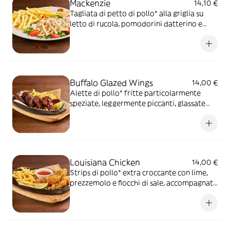
Mackenzie
14,10 €
Tagliata di petto di pollo* alla griglia su
letto di rucola, pomodorini datterino e
mais servita con patate* Fries e salsa OWW
Buffalo Glazed Wings
14,00 €
Alette di pollo* fritte particolarmente
speziate, leggermente piccanti, glassate
con Korean sauce, sesamo tostato,
prezzemolo, lime e servite con patate*
Fries
Louisiana Chicken
14,00 €
Strips di pollo* extra croccante con lime,
prezzemolo e fiocchi di sale, accompagnati
da patate* Fries e salsa Sweet & Chili