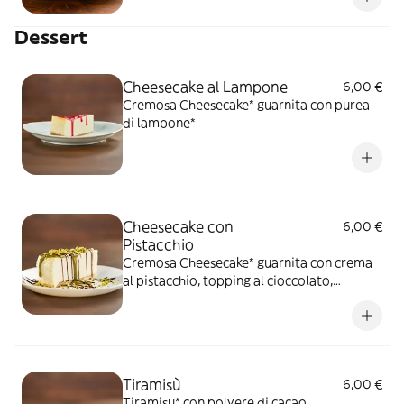
Dessert
Cheesecake al Lampone
6,00 €
Cremosa Cheesecake* guarnita con purea
di lampone*
Cheesecake con
6,00 €
Pistacchio
Cremosa Cheesecake* guarnita con crema
al pistacchio, topping al cioccolato,
granella di pistacchio
Tiramisù
6,00 €
Tiramisu* con polvere di cacao