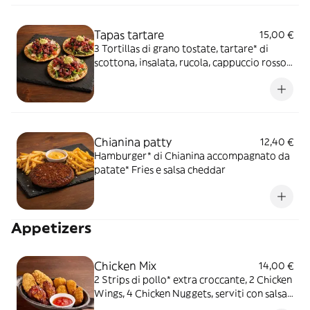
Tapas tartare
15,00 €
3 Tortillas di grano tostate, tartare* di
scottona, insalata, rucola, cappuccio rosso
condito, dadolata di pomodoro,
Parmigiano Reggiano DOP, salsa Guaca-
mayo e zeste di lime
Chianina patty
12,40 €
Hamburger* di Chianina accompagnato da
patate* Fries e salsa cheddar
Appetizers
Chicken Mix
14,00 €
2 Strips di pollo* extra croccante, 2 Chicken
Wings, 4 Chicken Nuggets, serviti con salsa
Sweet & chili