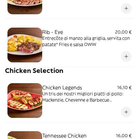
letto di rucola, servita con patate* Fries e
salsa OWW
Rib - Eye
20,00 €
Entrecôte di manzo alla griglia, servita con
patate* Fries e salsa OWW
Chicken Selection
Chicken Legends
16,10 €
Un tris dei nostri migliori piatti di pollo:
Mackenzie, Cheyenne e Barbecue
accompagnati da rucola e patate al forno
Tennessee Chicken
16,00 €