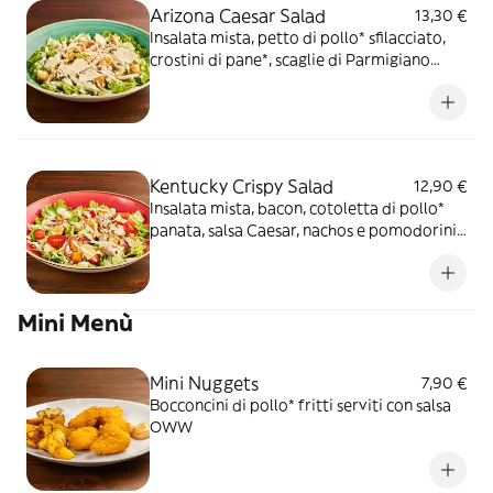
Arizona Caesar Salad
13,30 €
Insalata mista, petto di pollo* sfilacciato,
crostini di pane*, scaglie di Parmigiano
Reggiano DOP e salsa Caesar
Kentucky Crispy Salad
12,90 €
Insalata mista, bacon, cotoletta di pollo*
panata, salsa Caesar, nachos e pomodorini
datterino
Mini Menù
Mini Nuggets
7,90 €
Bocconcini di pollo* fritti serviti con salsa
OWW