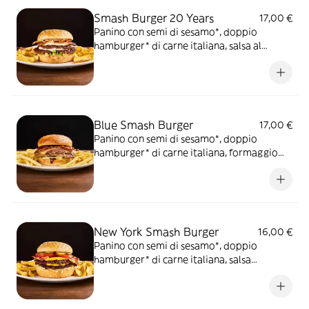
Smash Burger 20 Years
17,00 €
Panino con semi di sesamo*, doppio
hamburger* di carne italiana, salsa al
"Pecorino Romano DOP", guanciale
nostrano, insalata iceberg, salsa maionese
senapata con pomodori secchi, servito con
patate* Fries e salsa OWW.
Blue Smash Burger
17,00 €
Panino con semi di sesamo*, doppio
hamburger* di carne italiana, formaggio
Cheddar affumicato, bacon, salsa smoked,
insalata iceberg, servito con patate* Fries e
salsa OWW
New York Smash Burger
16,00 €
Panino con semi di sesamo*, doppio
hamburger* di carne italiana, salsa
Cheddar, bacon, pomodoro, salsa OWW,
insalata iceberg e cetriolini, accompagnato
da patate* Fries e salsa OWW.