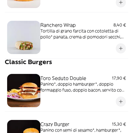
Ranchero Wrap
8,40 €
Tortilla di grano farcita con cotoletta di
pollo* panata, crema di pomodori secchi,
scaglie di Parmigiano Reggiano DOP,
insalata e salsa OWW
Classic Burgers
Toro Seduto Double
17,90 €
Panino*, doppio hamburger*, doppio
formaggio fuso, doppio bacon, servito con
cipolla rossa, serviti con patate* Fries e
salsa OWW
Crazy Burger
15,30 €
Panino con semi di sesamo*, hamburger*,