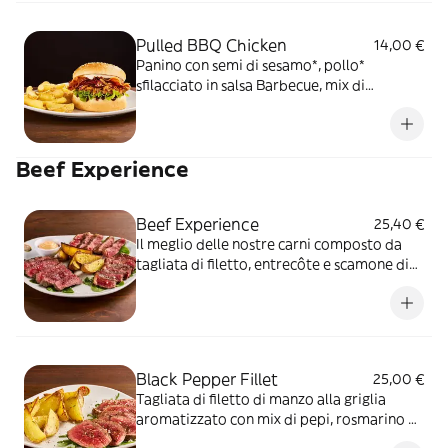
Pulled BBQ Chicken
14,00 €
Panino con semi di sesamo*, pollo*
sfilacciato in salsa Barbecue, mix di
formaggi, onion relish, bacon, maionese e
insalata iceberg, servito con patate* Fries e
salsa OWW
Beef Experience
Beef Experience
25,40 €
Il meglio delle nostre carni composto da
tagliata di filetto, entrecôte e scamone di
manzo, condite con olio extravergine di
oliva e fiocchi di sale su letto di spinacino, il
tutto accompagnato da patate al forno e
salsa OWW
Black Pepper Fillet
25,00 €
Tagliata di filetto di manzo alla griglia
aromatizzato con mix di pepi, rosmarino e
fiocchi di sale, servito su letto di rucola e