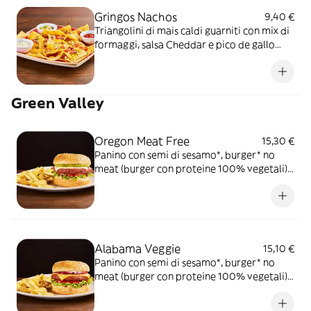
Gringos Nachos
9,40 €
Triangolini di mais caldi guarniti con mix di
formaggi, salsa Cheddar e pico de gallo
serviti con mix di salse (Guacamole,
Messicana e sauce Cream) Provali nella
versione chicken-mex!
Green Valley
Oregon Meat Free
15,30 €
Panino con semi di sesamo*, burger* no
meat (burger con proteine 100% vegetali),
fette filanti vegane, salsa Guacamole,
pomodoro, insalata iceberg e salsa OWW,
servito con patate* Fries
Alabama Veggie
15,10 €
Panino con semi di sesamo*, burger* no
meat (burger con proteine 100% vegetali),
fette filanti vegane, onion relish, salsa
Barbecue, maionese vegetale, pomodoro,