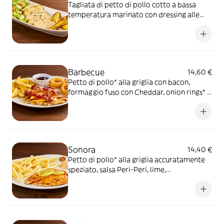
Tagliata di petto di pollo cotto a bassa
temperatura marinato con dressing alle
erbe, mix di pepi, con contorno di caesar
salad e patate al forno
Barbecue
14,60 €
Petto di pollo* alla griglia con bacon,
formaggio fuso con Cheddar, onion rings* e
salsa Barbecue, il tutto servito con patate*
Fries
Sonora
14,40 €
Petto di pollo* alla griglia accuratamente
speziato, salsa Peri-Peri, lime,
accompagnato da patate* Fries e salsa
OWW