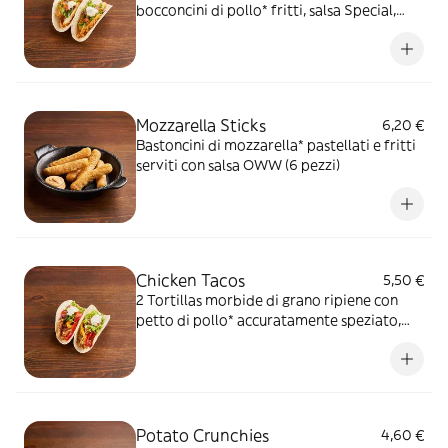
bocconcini di pollo* fritti, salsa Special,
insalata iceberg e pico de gallo, il tutto
guarnito con sauce Cream
Mozzarella Sticks
6,20 €
Bastoncini di mozzarella* pastellati e fritti
serviti con salsa OWW (6 pezzi)
Chicken Tacos
5,50 €
2 Tortillas morbide di grano ripiene con
petto di pollo* accuratamente speziato,
peperoni e cipolla rossa marinati in salsa
Messicana, mix di formaggi, insalata
iceberg e pico de gallo, il tutto guarnito con
Sauce Cream
Potato Crunchies
4,60 €