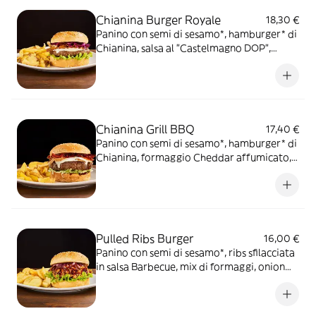
Chianina Burger Royale
18,30 €
Panino con semi di sesamo*, hamburger* di
Chianina, salsa al "Castelmagno DOP",
guanciale nostrano, cappuccio rosso
condito e insalata iceberg, servito con
patate* Fries e salsa OWW
Chianina Grill BBQ
17,40 €
Panino con semi di sesamo*, hamburger* di
Chianina, formaggio Cheddar affumicato,
bacon, onion relish, insalata iceberg, salsa
Barbecue, servito con patate* Fries e salsa
OWW
Pulled Ribs Burger
16,00 €
Panino con semi di sesamo*, ribs sfilacciata
in salsa Barbecue, mix di formaggi, onion
relish, cappuccio rosso condito e insalata
iceberg, servito con patate* Fries e salsa
OWW