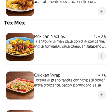
accuratamente speziato, servito con
patate* Fries, salsa OWW e un crostino di
pane* Ti piace piccante? Provalo con la
salsa al peperoncino Chipotle, petto di
Tex Mex
pollo 100% italiano
Mexican Nachos
15,40 €
Triangolini di mais caldi con chili con carne,
mix di formaggi, salsa Cheddar, Jalapeños,
pomodoro e prezzemolo fresco, serviti con
mix di salse (Guacamole, Messicana e sauce
Cream)
Chicken Wrap
13,40 €
Tortilla di grano farcita con Strips di pollo*
extra croccante, bacon, pomodoro, salsa
cheddar, insalata, salsa Special servite con
patate* Fries e salsa OWW