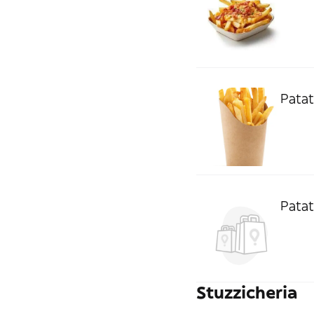
Patat
Patat
Stuzzicheria