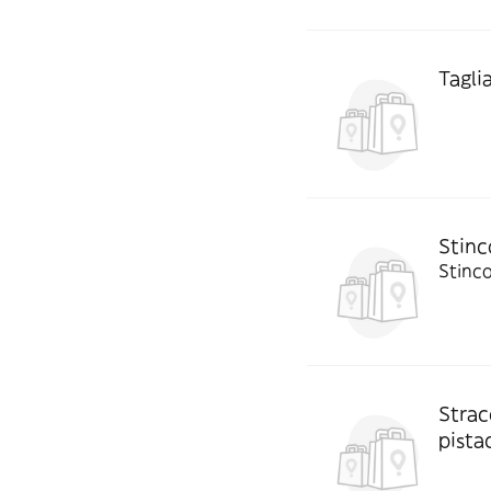
Tagli
Stinc
Stinco
Strac
pista