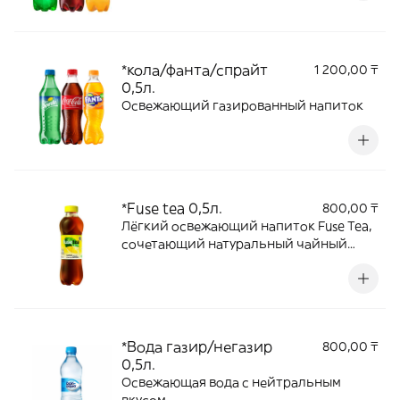
*кола/фанта/спрайт
1 200,00 ₸
0,5л.
Освежающий газированный напиток
*Fuse tea 0,5л.
800,00 ₸
Лёгкий освежающий напиток Fuse Tea,
сочетающий натуральный чайный
вкус. Подаётся охлаждённым, идеально
подходит к любому блюду.
*Вода газир/негазир
800,00 ₸
0,5л.
Освежающая вода с нейтральным