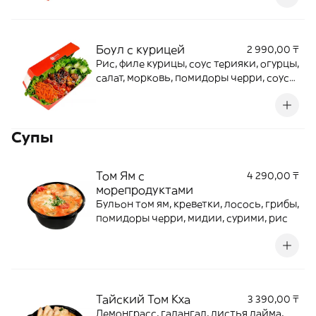
Боул с курицей
2 990,00 ₸
Рис, филе курицы, соус терияки, огурцы,
салат, морковь, помидоры черри, соус
свитчили, чеснок, кунжут. Подается с
соевым соусом
Супы
Том Ям с
4 290,00 ₸
морепродуктами
Бульон том ям, креветки, лосось, грибы,
помидоры черри, мидии, сурими, рис
Тайский Том Кха
3 390,00 ₸
Лемонграсс, галангал, листья лайма,