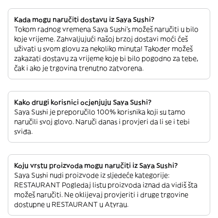
Kada mogu naručiti dostavu iz Saya Sushi?
Tokom radnog vremena Saya Sushi’s možeš naručiti u bilo
koje vrijeme. Zahvaljujući našoj brzoj dostavi moći ćeš
uživati u svom glovu za nekoliko minuta! Također možeš
zakazati dostavu za vrijeme koje bi bilo pogodno za tebe,
čak i ako je trgovina trenutno zatvorena.
Kako drugi korisnici ocjenjuju Saya Sushi?
Saya Sushi je preporučilo 100% korisnika koji su tamo
naručili svoj glovo. Naruči danas i provjeri da li se i tebi
sviđa.
Koju vrstu proizvoda mogu naručiti iz Saya Sushi?
Saya Sushi nudi proizvode iz sljedeće kategorije:
RESTAURANT Pogledaj listu proizvoda iznad da vidiš šta
možeš naručiti. Ne oklijevaj provjeriti i druge trgovine
dostupne u RESTAURANT u Atyrau.