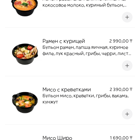
кокосовое молоко, куриный бульон,
куриное филе, шампиньоны, лук
красный и помидоры черри
Рамен с курицей
2 990,00 ₸
Бульон рамен, лапша яичная, куриное
филе, лук красный, грибы, черри, лист
нори
Мисо с креветками
2 390,00 ₸
Бульон мисо, креветки, грибы, вакамэ,
кунжут
Мисо Широ
1 690,00 ₸