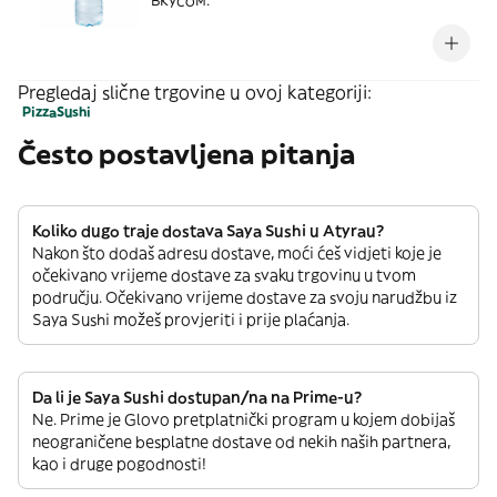
вкусом.
Pregledaj slične trgovine u ovoj kategoriji:
Pizza
Sushi
Često postavljena pitanja
Koliko dugo traje dostava Saya Sushi u Atyrau?
Nakon što dodaš adresu dostave, moći ćeš vidjeti koje je
očekivano vrijeme dostave za svaku trgovinu u tvom
području. Očekivano vrijeme dostave za svoju narudžbu iz
Saya Sushi možeš provjeriti i prije plaćanja.
Da li je Saya Sushi dostupan/na na Prime-u?
Ne. Prime je Glovo pretplatnički program u kojem dobijaš
neograničene besplatne dostave od nekih naših partnera,
kao i druge pogodnosti!