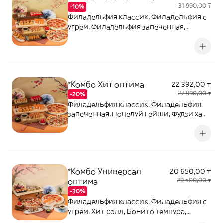
31 990,00 ₸
-10%
Филадельфия классик, Филадельфия с
угрем, Филадельфия запеченная,
Калифорния маки, Поцелуй гейши,
Креветки темпура — 5 шт, Сырные
палочки — 5 шт, Пицца с колбасками 25,
Пицца Курица с грибами 25
*Комбо Хит оптима
22 392,00 ₸
27 990,00 ₸
-20%
Филадельфия классик, Филадельфия
запеченная, Поцелуй Гейши, Фудзи хай,
Калифорния с крабом, Пицца Курица с
грибами, Пицца с колбасками 25
*Комбо Универсал
20 650,00 ₸
оптима
29 500,00 ₸
-30%
Филадельфия классик, Филадельфия с
угрем, Хит ролл, Бонито темпура,
Курица с грибами, Пицца с колбасками