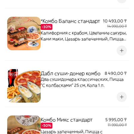
*Комбо Баланс стандарт
10 493,00 ₸
14 990,00 ₸
-30%
Калифорния с крабом, Цветение сакуры,
Кани маки, Цезарь запеченный, Пицца с
колбасками 25
Дабл суши-донер комбо
8 490,00 ₸
Два сушидонера классических, Пицца
"С колбасками" 25 см, Кола 1 л.
Комбо Микс стандарт
5 995,00 ₸
11 990,00 ₸
-50%
Цезарь запеченный, Пицца с