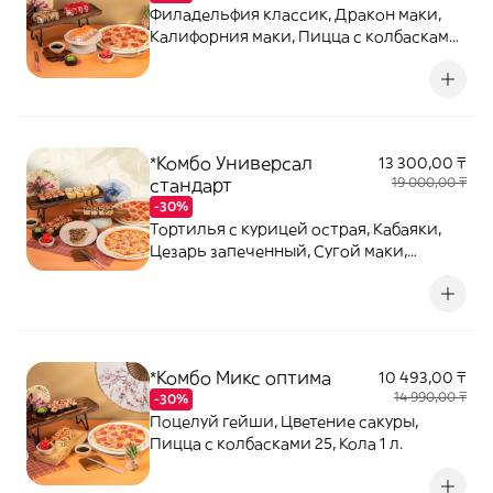
Филадельфия классик, Дракон маки,
Калифорния маки, Пицца с колбасками
25.
*Комбо Универсал
13 300,00 ₸
стандарт
19 000,00 ₸
-30%
Тортилья с курицей острая, Кабаяки,
Цезарь запеченный, Сугой маки,
Сушисэндвич чикен, Пицца с
колбасками 25, Пицца Маргарита
*Комбо Микс оптима
10 493,00 ₸
14 990,00 ₸
-30%
Поцелуй гейши, Цветение сакуры,
Пицца с колбасками 25, Кола 1 л.