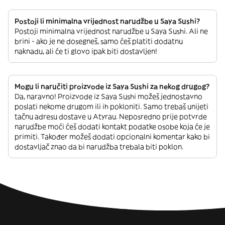
Postoji li minimalna vrijednost narudžbe u Saya Sushi?
Postoji minimalna vrijednost narudžbe u Saya Sushi. Ali ne
brini - ako je ne dosegneš, samo ćeš platiti dodatnu
naknadu, ali će ti glovo ipak biti dostavljen!
Mogu li naručiti proizvode iz Saya Sushi za nekog drugog?
Da, naravno! Proizvode iz Saya Sushi možeš jednostavno
poslati nekome drugom ili ih pokloniti. Samo trebaš unijeti
tačnu adresu dostave u Atyrau. Neposredno prije potvrde
narudžbe moći ćeš dodati kontakt podatke osobe koja će je
primiti. Također možeš dodati opcionalni komentar kako bi
dostavljač znao da bi narudžba trebala biti poklon.