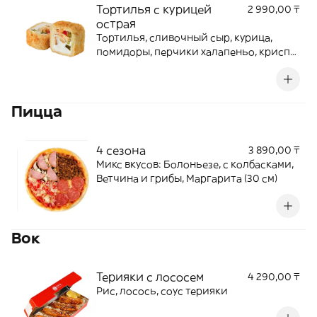
Тортилья с курицей
2 990,00 ₸
острая
Тортилья, сливочный сыр, курица,
помидоры, перчики халапеньо, криспи
лук, панировочные сухари
Пицца
4 сезона
3 890,00 ₸
Микс вкусов: Болоньезе, с колбасками,
Ветчина и грибы, Маргарита (30 см)
Вок
Терияки с лососем
4 290,00 ₸
Рис, лосось, соус терияки