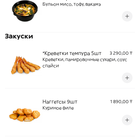
Бульон мисо, тофу, вакамэ
Закуски
*Креветки темпура 5шт
3 290,00 ₸
Креветки, панировочные сухари, соус
спайси
Наггетсы 9шт
1 890,00 ₸
Куриное филе