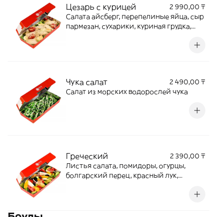
Цезарь с курицей
2 990,00 ₸
Салата айсберг, перепелиные яйца, сыр
пармезан, сухарики, куриная грудка,
помидоры черри, соус цезарь
Чука салат
2 490,00 ₸
Cалат из морских водорослей чука
Греческий
2 390,00 ₸
Листья салата, помидоры, огурцы,
болгарский перец, красный лук,
маслины и сыр фета
Боулы