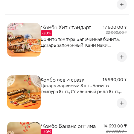
25
*Комбо Хит стандарт
17 600,00 ₸
22 000,00 ₸
-20%
Бонито темпура, Запеченная бонита,
Цезарь запеченный, Кани маки,
Цветение сакуры, Осака маки, Гринвич
маки, Пицца с колбасками 25,
Маргарита. Цена: 15990 тг Комбо Хит
оптима: Филадельфия классик,
Филадельфия запеченная, Поцелуй
Комбо все и сразу
16 990,00 ₸
Гейши, Фудзи хай, Калифорния с
Цезарь жаренный 8 шт., Бонито
крабом, Пицца Курица с грибами,
темпура 8 шт., Сливочный ролл 8 шт.,
Пицца с колбасками 25
Чикен 5 шт., Пицца с колбасками 25 см.
*Комбо Баланс оптима
14 693,00 ₸
20 990,00 ₸
-30%