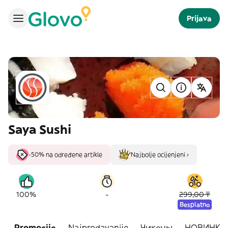
Prijava
Saya Sushi
-50% na određene artikle
Najbolje ocijenjeni ›
-
100%
299,00 ₸
Besplatno
Promocije
Najprodavanije
Чикены
НОВИНКИ