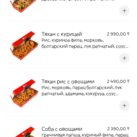
шпинат, соус удон
Тяхан с курицей
2 990,00 ₸
Рис, куриное филе, морковь,
болгарский перец, лук репчатый, соус
шрирачи, кинза
Тяхан рис с овощами
2 490,00 ₸
Рис, морковь, перец болгарский, лук
репчатый, эдемаме, кукуруза, соус
свитчили, лук зеленый, кунжут
Соба с овощами
2 390,00 ₸
гречнивая лапша, куриный филе, перец