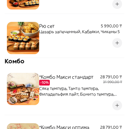
Рю сет
5 990,00 ₸
Цезарь запеченный, Кабаяки, Чикены 5
Комбо
*Комбо Макси стандарт
28 791,00 ₸
31 990,00 ₸
-10%
Сяке темпура, Танто темпура,
Филадельфия лайт, Бонито темпура,
Цезарь запеченный, Калифорния с
крабом, Хит ролл, Планета маки,
Цветение сакуры, Шримп, Гринвич,
Пицца с колбасками 25, Пицца
Маргарита
*Комбо Макси оптима
28 791,00 ₸