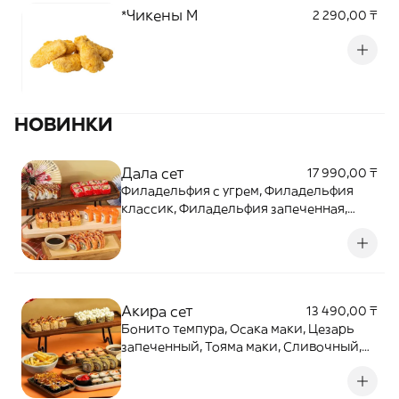
*Чикены М
2 290,00 ₸
НОВИНКИ
Дала сет
17 990,00 ₸
Филадельфия с угрем, Филадельфия
классик, Филадельфия запеченная,
Поцелуй гейши, Калифорния маки
Акира сет
13 490,00 ₸
Бонито темпура, Осака маки, Цезарь
запеченный, Тояма маки, Сливочный,
Туна пай, Фри стандарт