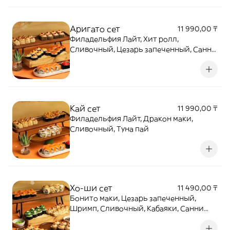
Аригато сет
11 990,00 ₸
Филадельфия Лайт, Хит ролл,
Сливочный, Цезарь запеченный, Санни
криспи ролл
Кай сет
11 990,00 ₸
Филадельфия Лайт, Дракон маки,
Сливочный, Туна пай
Хо-ши сет
11 490,00 ₸
Бонито маки, Цезарь запеченный,
Шримп, Сливочный, Кабаяки, Санни
криспи ролл