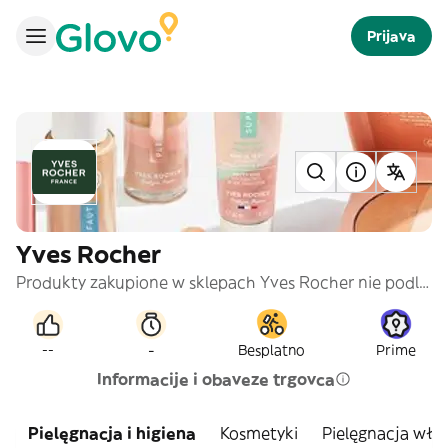
Prijava
Yves Rocher
Produkty zakupione w sklepach Yves Rocher nie podlegają zwrotowi ani wymianie. Do każdego zamówienia zostanie doliczona opłata za torbę: Mała 2zł, Duża 2,5 zł
-
--
Besplatno
Prime
Informacije i obaveze trgovca
Pielęgnacja i higiena
Kosmetyki
Pielęgnacja wło