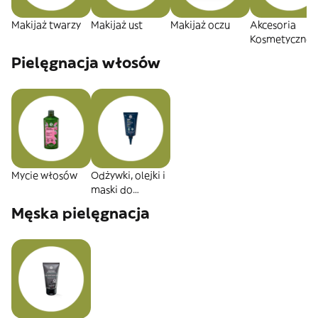
Makijaż twarzy
Makijaż ust
Makijaż oczu
Akcesoria
Kosmetyczne
Pielęgnacja włosów
Mycie włosów
Odżywki, olejki i
maski do
włosów
Męska pielęgnacja