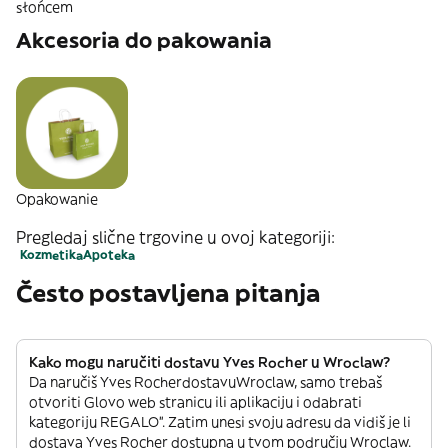
słońcem
Akcesoria do pakowania
Opakowanie
Pregledaj slične trgovine u ovoj kategoriji:
Kozmetika
Apoteka
Često postavljena pitanja
Kako mogu naručiti dostavu Yves Rocher u Wroclaw?
Da naručiš Yves RocherdostavuWroclaw, samo trebaš
otvoriti Glovo web stranicu ili aplikaciju i odabrati
kategoriju REGALO”. Zatim unesi svoju adresu da vidiš je li
dostava Yves Rocher dostupna u tvom području Wroclaw.