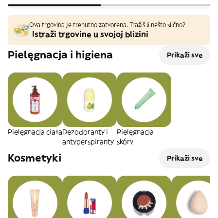
Ova trgovina je trenutno zatvorena. Tražiš li nešto slično?
Istraži trgovine u svojoj blizini
Pielęgnacja i higiena
Prikaži sve
Pielęgnacja ciała
Dezodoranty i
Pielęgnacja
antyperspiranty
skóry
Kosmetyki
Prikaži sve