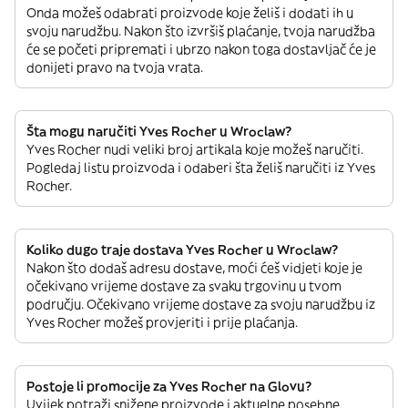
Onda možeš odabrati proizvode koje želiš i dodati ih u
svoju narudžbu. Nakon što izvršiš plaćanje, tvoja narudžba
će se početi pripremati i ubrzo nakon toga dostavljač će je
donijeti pravo na tvoja vrata.
Šta mogu naručiti Yves Rocher u Wroclaw?
Yves Rocher nudi veliki broj artikala koje možeš naručiti.
Pogledaj listu proizvoda i odaberi šta želiš naručiti iz Yves
Rocher.
Koliko dugo traje dostava Yves Rocher u Wroclaw?
Nakon što dodaš adresu dostave, moći ćeš vidjeti koje je
očekivano vrijeme dostave za svaku trgovinu u tvom
području. Očekivano vrijeme dostave za svoju narudžbu iz
Yves Rocher možeš provjeriti i prije plaćanja.
Postoje li promocije za Yves Rocher na Glovu?
Uvijek potraži snižene proizvode i aktuelne posebne