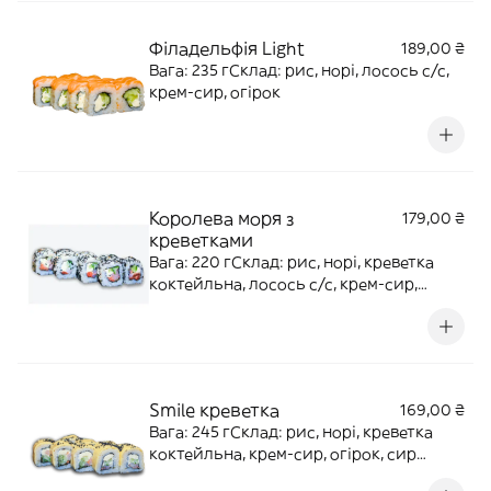
Філадельфія Light
189,00 ₴
Вага: 235 гСклад: рис, норі, лосось с/с,
крем-сир, огірок
Королева моря з
179,00 ₴
креветками
Вага: 220 гСклад: рис, норі, креветка
коктейльна, лосось с/с, крем-сир,
огірок, кунжут
Smile креветка
169,00 ₴
Вага: 245 гСклад: рис, норі, креветка
коктейльна, крем-сир, огірок, сир
сендвічний, кунжут