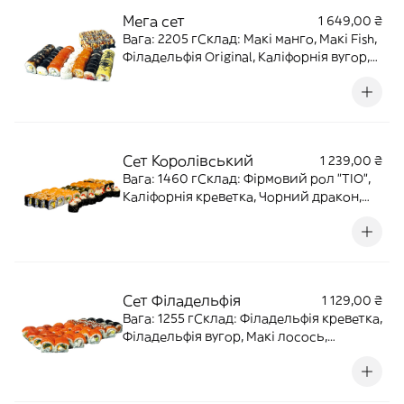
Мега сет
1 649,00 ₴
Вага: 2205 гСклад: Макі манго, Макі Fish,
Філадельфія Original, Каліфорнія вугор,
Smile, Орігамі, Морський дракон,
Запечений з лососем, Запечений з
креветкою
Сет Королівський
1 239,00 ₴
Вага: 1460 гСклад: Фірмовий рол "ТІО",
Каліфорнія креветка, Чорний дракон,
Філадельфія макі, Орігамі з тунцем, Хвіст
дракона
Сет Філадельфія
1 129,00 ₴
Вага: 1255 гСклад: Філадельфія креветка,
Філадельфія вугор, Макі лосось,
Філадельфія тунець, Фірмовий рол "ТІО"