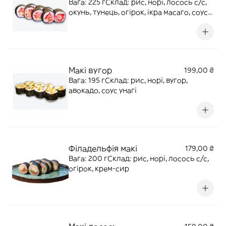
Вага: 225 гСклад: рис, норі, лосось с/с,
окунь, тунець, огірок, ікра масаго, соус
спайс
Макі вугор
199,00 ₴
Вага: 195 гСклад: рис, норі, вугор,
авокадо, соус унагі
Філадельфія макі
179,00 ₴
Вага: 200 гСклад: рис, норі, лосось с/с,
огірок, крем-сир