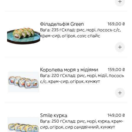
Філадельфія Green
169,00 ₴
Вага: 235 гСклад: рис, норі, лосось с/с,
крем-сир, огірок, соус спайс
Королева моря з мідіями
159,00 ₴
Вага: 220 гСклад: рис, норі, мідії, лосось
с/с, крем-сир, огірок, кунжут
Smile курка
149,00 ₴
Вага: 250 гСклад: рис, норі, курка, крем-
сир, огірок, сир сендвічний, кунжут