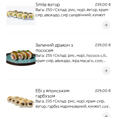
Smile вугор
239,00 ₴
Вага: 250 гСклад: рис, норі, вугор, крем-
сир, авокадо, сир сендвічний, кунжут
Зелений дракон з
239,00 ₴
лососем
Вага: 255 гСклад: рис, норі, лосось с/с,
крем-сир, авокадо, ікра масаго, соус
унагі, кунжут
Ебі з японським
229,00 ₴
гарбузом
Вага: 235 гСклад: рис, норі, крем-сир,
вугор, гарбуз маринований, кунжут, соус
унагі