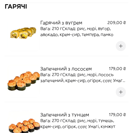
ГАРЯЧІ
Гарячий з вугрем
209,00 ₴
Вага: 210 гСклад: рис, норі, вугор,
авокадо, крем-сир, темпура, панко
Запечений з лососем
179,00 ₴
Вага: 270 гСклад: рис, норі, лосось
запечений, крем-сир, огірок, соус Унагі,
кунжут
Запечений з тунцем
179,00 ₴
Вага: 270 гСклад: рис, норі, тунець,
крем-сир, огірок, соус Унагі, кунжут