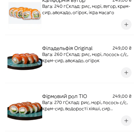
Каліфорнія вугор
249,00 ₴
Вага: 240 гСклад: рис, норі, вугор, крем-
сир, авокадо, огірок, ікра масаго
Філадельфія Original
249,00 ₴
Вага: 260 гСклад: рис, норі, лосось с/с,
крем-сир, авокадо, огірок
Фірмовий рол ТІО
249,00 ₴
Вага: 270 гСклад: рис, норі, лосось с/с,
крем-сир, водорості хіяші, сир
сендвічний, кунжут, горіховий соус