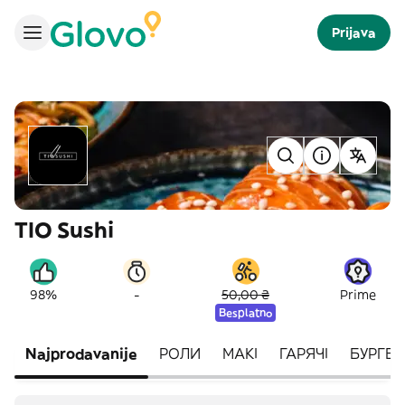
Prijava
TIO Sushi
-
98%
50,00 ₴
Prime
Besplatno
Najprodavanije
РОЛИ
МАКІ
ГАРЯЧІ
БУРГЕР