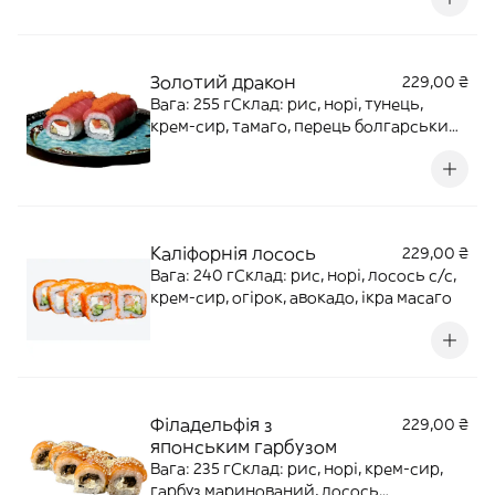
Золотий дракон
229,00 ₴
Вага: 255 гСклад: рис, норі, тунець,
крем-сир, тамаго, перець болгарський,
ікра масаго, соус спайс
Каліфорнія лосось
229,00 ₴
Вага: 240 гСклад: рис, норі, лосось с/с,
крем-сир, огірок, авокадо, ікра масаго
Філадельфія з
229,00 ₴
японським гарбузом
Вага: 235 гСклад: рис, норі, крем-сир,
гарбуз маринований, лосось