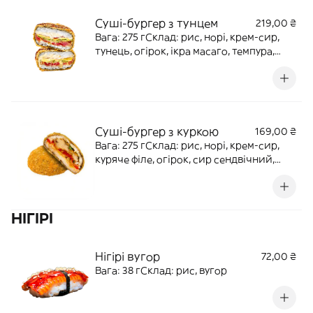
Суші-бургер з тунцем
219,00 ₴
Вага: 275 гСклад: рис, норі, крем-сир,
тунець, огірок, ікра масаго, темпура,
панко, соус унагі, соус спайс, кунжут
Суші-бургер з куркою
169,00 ₴
Вага: 275 гСклад: рис, норі, крем-сир,
куряче філе, огірок, сир сендвічний,
темпура, панко, соус унагі, соус спайс,
кунжут
НІГІРІ
Нігірі вугор
72,00 ₴
Вага: 38 гСклад: рис, вугор