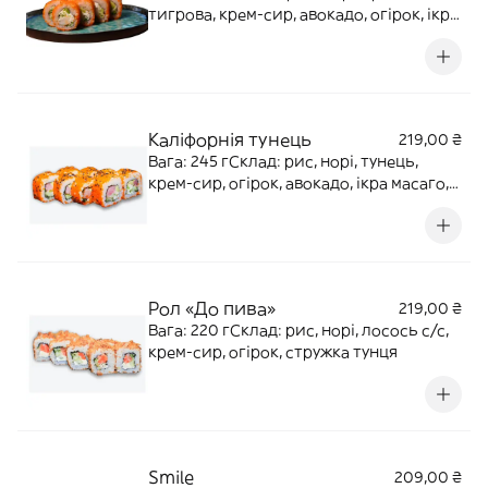
тигрова, крем-сир, авокадо, огірок, ікра
масаго
Каліфорнія тунець
219,00 ₴
Вага: 245 гСклад: рис, норі, тунець,
крем-сир, огірок, авокадо, ікра масаго,
кунжут
Рол «До пива»
219,00 ₴
Вага: 220 гСклад: рис, норі, лосось с/с,
крем-сир, огірок, стружка тунця
Smile
209,00 ₴