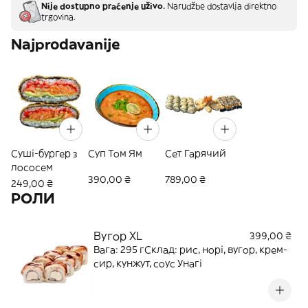
Nije dostupno praćenje uživo.
Narudžbe dostavlja direktno
trgovina.
Najprodavanije
Суші-бургер з
Суп Том Ям
Сет Гарячий
лососем
390,00 ₴
789,00 ₴
249,00 ₴
РОЛИ
Вугор XL
399,00 ₴
Вага: 295 гСклад: рис, норі, вугор, крем-
сир, кунжут, соус Унагі