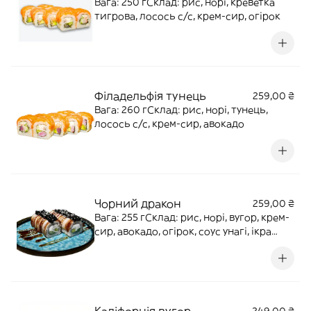
Вага: 250 гСклад: рис, норі, креветка
тигрова, лосось с/с, крем-сир, огірок
Філадельфія тунець
259,00 ₴
Вага: 260 гСклад: рис, норі, тунець,
лосось с/с, крем-сир, авокадо
Чорний дракон
259,00 ₴
Вага: 255 гСклад: рис, норі, вугор, крем-
сир, авокадо, огірок, соус унагі, ікра
масаго, кунжут