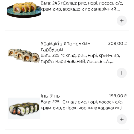
Вага: 245 гСклад: рис, норі, лосось с/с,
крем-сир, авокадо, сир сендвічний,
кунжут
Урамакі з японським
209,00 ₴
гарбузом
Вага: 225 гСклад: рис, норі, крем-сир,
гарбуз маринований, лосось с/с,
кунжут, соус унагі
Інь-Янь
199,00 ₴
Вага: 225 гСклад: рис, норі, лосось с/с,
крем-сир, огірок, чорнила каракатиці