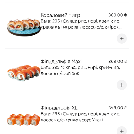
Кораловий тигр
369,00 ₴
Вага: 295 гСклад: рис, норі, крем-сир,
креветка тигрова, лосось с/с, огірок,
ікра масаго, нитки чилі
Філадельфія Maxi
369,00 ₴
Вага: 335 гСклад: рис, норі, крем-сир,
лосось с/с, огірок
Фільдельфія XL
349,00 ₴
Вага: 295 гСклад: рис, норі, крем-сир,
лосось с/с, кунжут, соус Унагі