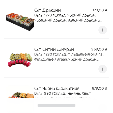
Сет Дракони
979,00 ₴
Вага: 1270 гСклад: Чорний дракон,
Червоний дракон, Зелений дракон з
лососем, Білий дракон, Золотий
дракон
Сет Ситий самурай
969,00 ₴
Вага: 1230 гСклад: Філадельфія original,
Філадельфія green, Чорний дракон,
Кіото, Смайл
Сет Чорна каракатиця
879,00 ₴
Вага: 990 гСклад: Інь-янь, Хвіст
дракона, Чорний принц, Орігамі з
тунцем