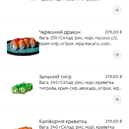
обпалений, кунжут, соус унагі
Червоний дракон
229,00 ₴
Вага: 255 гСклад: рис, норі, лосось с/с,
крем-сир, огірок, ікра масаго, соус
спайс
Зелений тигр
219,00 ₴
Вага: 245 гСклад: рис, норі, креветка
тигрова, крем-сир, авокадо, огірок, ікра
масаго, кунжут чорний
Каліфорнія креветка
219,00 ₴
Вага: 240 гСклад: рис, норі, креветка