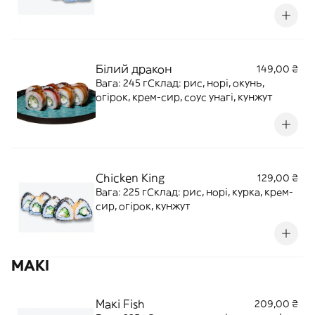
Білий дракон
149,00 ₴
Вага: 245 гСклад: рис, норі, окунь,
огірок, крем-сир, соус унагі, кунжут
Chicken King
129,00 ₴
Вага: 225 гСклад: рис, норі, курка, крем-
сир, огірок, кунжут
МАКІ
Макі Fish
209,00 ₴