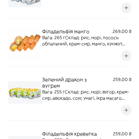
унагі, кунжут
Філадельфія манго
269,00 ₴
Вага: 265 гСклад: рис, норі, лосось
обпалений, крем-сир, манго, кунжут,
соус Унагі
Зелений дракон з
259,00 ₴
вугрем
Вага: 255 гСклад: рис, норі, вугор, крем-
сир, авокадо, соус унагі, ікра масаго,
кунжут
Філадельфія креветка
259,00 ₴