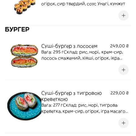
огірок, сир твердий, соус Унагі, кунжут
БУРГЕР
Суші-бургер з лососем
249,00 ₴
Вага: 295 гСклад: рис, норі,. крем-сир,
лосось смажений, хіяші, огірок, ікра
масаго, соус горіховий, соус унагі, соус
спайс, темпура, панко, кунжут
Суші-бургер з тигровою
229,00 ₴
креветкою
Вага: 277 гСклад: рис, норі, тигрова
креветка, крем-сир, огірок, ігра масаго,
темпура, панко, соус унагі, соус спайс,
кунжут