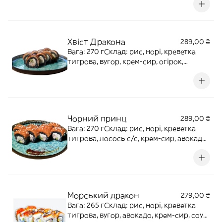
Хвіст Дракона
289,00 ₴
Вага: 270 гСклад: рис, норі, креветка
тигрова, вугор, крем-сир, огірок,
чорнила каракатиці, соус унагі, кунжут
Чорний принц
289,00 ₴
Вага: 270 гСклад: рис, норі, креветка
тигрова, лосось с/с, крем-сир, авокадо,
чорнила каракатиці
Морський дракон
279,00 ₴
Вага: 265 гСклад: рис, норі, креветка
тигрова, вугор, авокадо, крем-сир, соус