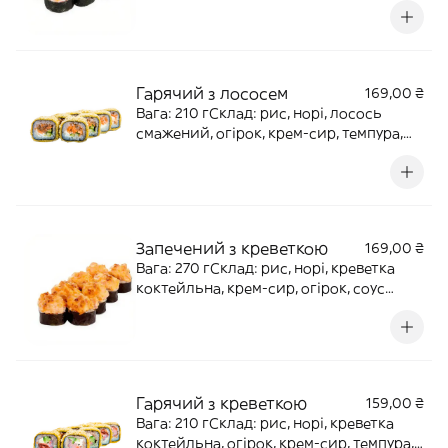
Гарячий з лососем
169,00 ₴
Вага: 210 гСклад: рис, норі, лосось
смажений, огірок, крем-сир, темпура,
панко
Запечений з креветкою
169,00 ₴
Вага: 270 гСклад: рис, норі, креветка
коктейльна, крем-сир, огірок, соус
Унагі, кунжут
Гарячий з креветкою
159,00 ₴
Вага: 210 гСклад: рис, норі, креветка
коктейльна, огірок, крем-сир, темпура,