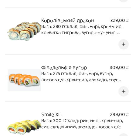
Королівський дракон
329,00 ₴
Вага: 280 гСклад: рис, норі, крем-сир,
креветка тигрова, вугор, соус унагі,
кунжут білий
Філадельфія вугор
309,00 ₴
Вага: 275 гСклад: рис, норі, вугор,
лосось с/с, крем-сир, авокадо, соус
унагі, кунжут
Smile XL
299,00 ₴
Вага: 300 гСклад: рис, норі, крем-сир,
сир сендвічний, авокадо, лосось с/с