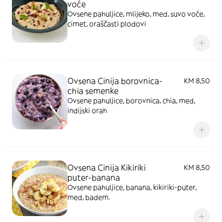
voće
Ovsene pahuljice, mlijeko, med, suvo voće,
cimet, oraščasti plodovi
Ovsena Cinija borovnica-
KM 8,50
chia semenke
Ovsene pahuljice, borovnica, chia, med,
indijski orah
Ovsena Cinija Kikiriki
KM 8,50
puter-banana
Ovsene pahuljice, banana, kikiriki-puter,
med, badem.