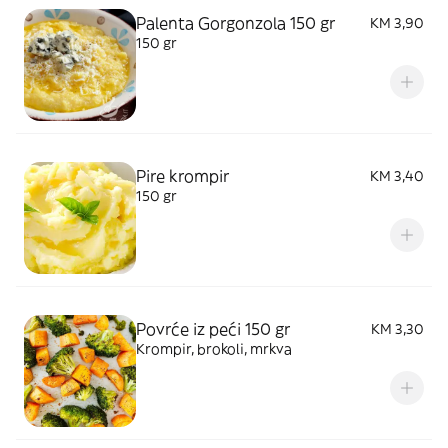
Palenta Gorgonzola 150 gr
KM 3,90
150 gr
Pire krompir
KM 3,40
150 gr
Povrće iz peći 150 gr
KM 3,30
Krompir, brokoli, mrkva