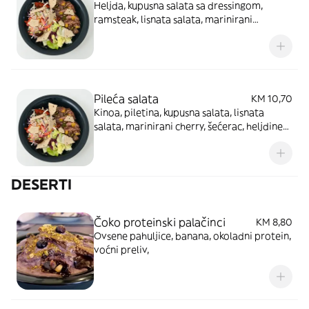
Heljda, kupusna salata sa dressingom,
ramsteak, lisnata salata, marinirani
krastavac, cherry, tostirani susam, lanene
pločice
Pileća salata
KM 10,70
Kinoa, piletina, kupusna salata, lisnata
salata, marinirani cherry, šećerac, heljdine
pločice, marinirani krastavac, paradajz
DESERTI
Čoko proteinski palačinci
KM 8,80
Ovsene pahuljice, banana, okoladni protein,
voćni preliv,