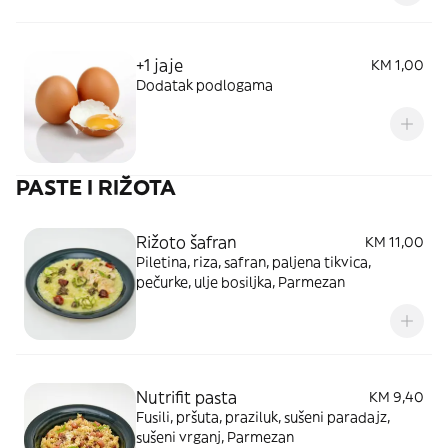
+1 jaje
KM 1,00
Dodatak podlogama
PASTE I RIŽOTA
Rižoto šafran
KM 11,00
Piletina, riza, safran, paljena tikvica,
pečurke, ulje bosiljka, Parmezan
Nutrifit pasta
KM 9,40
Fusili, pršuta, praziluk, sušeni paradajz,
sušeni vrganj, Parmezan