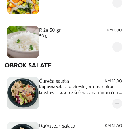
Riža 50 gr
KM 1,00
50 gr
OBROK SALATE
Ćureća salata
KM 12,40
Kupusna salata sa dresingom, marinirani
krastavac, kukuruz šećerac, marinirani čeri,
heljdine pločice
Ramsteak salata
KM 12,40