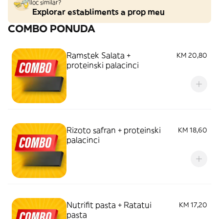
lloc similar?
Explorar establiments a prop meu
COMBO PONUDA
Ramstek Salata +
KM 20,80
proteinski palacinci
Rizoto safran + proteinski
KM 18,60
palacinci
Nutrifit pasta + Ratatui
KM 17,20
pasta