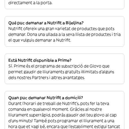
directament a la porta.
Què puc demanar a Nutrifit a Bijeljina?
Nutrifit ofereix una gran varietat de productes que pots
demanar. Dona una ullada a la seva llista de productes i tria
el que vulguis demanar a Nutrifit.
Està Nutrifit disponible a Prime?
Sí. Prime és el programa de subscripció de Glovo que
permet gaudir de lliuraments gratuïts il·limitats d’alguns
dels nostres Partners i altres avantatges.
Quan puc demanar Nutrifit a domicili?
Durant l’horari de treball de Nutrifit’s, pots fer la teva
comanda en qualsevol moment. Gràcies al nostre
lliurament superràpid, podràs gaudir del teu glovo al cap
d’uns minuts! També pots programar el lliurament a una
hora que et vagi bé, encara que l’establiment estigui tancat