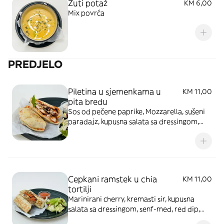
Žuti potaž
KM 6,00
Mix povrća
PREDJELO
Piletina u sjemenkama u
KM 11,00
pita bredu
Sos od pečene paprike, Mozzarella, sušeni
paradajz, kupusna salata sa dressingom,
vajt dip, lisnata salata
Cepkani ramstek u chia
KM 11,00
tortilji
Marinirani cherry, kremasti sir, kupusna
salata sa dressingom, senf-med, red dip,
lisnata salata