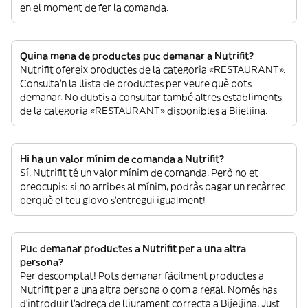
en el moment de fer la comanda.
Quina mena de productes puc demanar a Nutrifit?
Nutrifit ofereix productes de la categoria «RESTAURANT».
Consulta’n la llista de productes per veure què pots
demanar. No dubtis a consultar també altres establiments
de la categoria «RESTAURANT» disponibles a Bijeljina.
Hi ha un valor mínim de comanda a Nutrifit?
Sí, Nutrifit té un valor mínim de comanda. Però no et
preocupis: si no arribes al mínim, podràs pagar un recàrrec
perquè el teu glovo s’entregui igualment!
Puc demanar productes a Nutrifit per a una altra
persona?
Per descomptat! Pots demanar fàcilment productes a
Nutrifit per a una altra persona o com a regal. Només has
d’introduir l’adreça de lliurament correcta a Bijeljina. Just