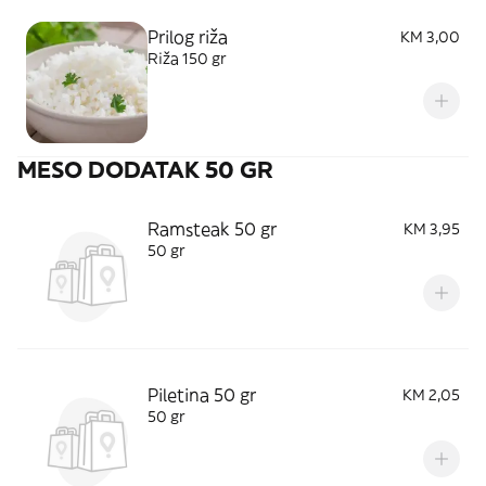
Prilog riža
KM 3,00
Riža 150 gr
MESO DODATAK 50 GR
Ramsteak 50 gr
KM 3,95
50 gr
Piletina 50 gr
KM 2,05
50 gr