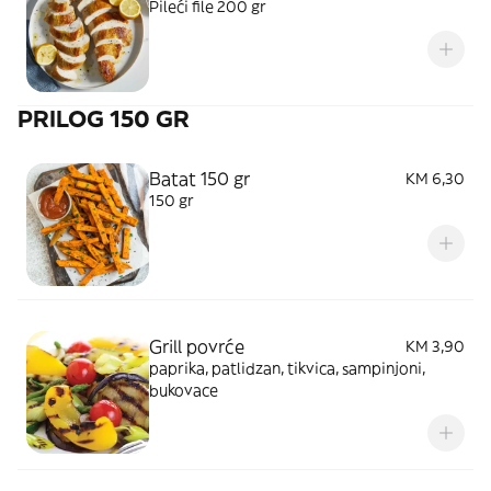
Pileći file 200 gr
PRILOG 150 GR
Batat 150 gr
KM 6,30
150 gr
Grill povrće
KM 3,90
paprika, patlidzan, tikvica, sampinjoni,
bukovace