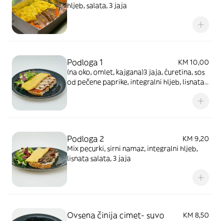
hljeb, salata, 3 jaja
Podloga 1
KM 10,00
(na oko, omlet, kajgana)3 jaja, ćuretina, sos
od pečene paprike, integralni hljeb, lisnata
salata
Podloga 2
KM 9,20
Mix pecurki, sirni namaz, integralni hljeb,
lisnata salata, 3 jaja
Ovsena činija cimet- suvo
KM 8,50