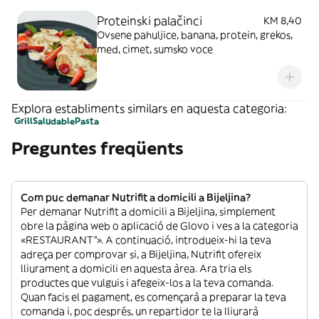
Proteinski palačinci
KM 8,40
Ovsene pahuljice, banana, protein, grekos,
med, cimet, sumsko voce
Explora establiments similars en aquesta categoria:
Grill
Saludable
Pasta
Preguntes freqüents
Com puc demanar Nutrifit a domicili a Bijeljina?
Per demanar Nutrifit a domicili a Bijeljina, simplement
obre la pàgina web o aplicació de Glovo i ves a la categoria
«RESTAURANT”». A continuació, introdueix-hi la teva
adreça per comprovar si, a Bijeljina, Nutrifit ofereix
lliurament a domicili en aquesta àrea. Ara tria els
productes que vulguis i afegeix-los a la teva comanda.
Quan facis el pagament, es començarà a preparar la teva
comanda i, poc després, un repartidor te la lliurarà