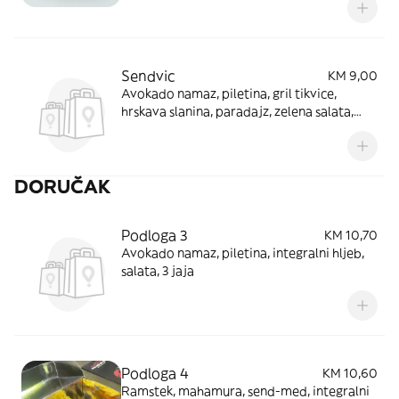
Sendvic
KM 9,00
Avokado namaz, piletina, gril tikvice,
hrskava slanina, paradajz, zelena salata,
sušeni paradajz, pikl crveni luk
DORUČAK
Podloga 3
KM 10,70
Avokado namaz, piletina, integralni hljeb,
salata, 3 jaja
Podloga 4
KM 10,60
Ramstek, mahamura, send-med, integralni