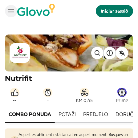
Iniciar sessió
Nutrifit
-
--
KM 0,45
Prime
COMBO PONUDA
POTAŽI
PREDJELO
DORUČA
Aquest establiment està tancat en aquest moment. Busques un