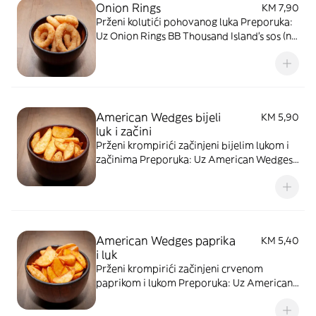
Onion Rings
KM 7,90
Prženi kolutići pohovanog luka Preporuka:
Uz Onion Rings BB Thousand Island's sos (na
bazi kečapa i majoneze). Slika je simbolična
American Wedges bijeli
KM 5,90
luk i začini
Prženi krompirići začinjeni bijelim lukom i
začinima Preporuka: Uz American Wedges
BB Wasabi Aioli sos (baza majoneze sa
japanskim hrenom i bijelim lukom) ili BB
BBQ sos (baza kečapa sa roštiljskim
začinima)
American Wedges paprika
KM 5,40
i luk
Prženi krompirići začinjeni crvenom
paprikom i lukom Preporuka: Uz American
Wedges BB Wasabi Aioli sos (baza
majoneze sa japanskim hrenom i bijelim