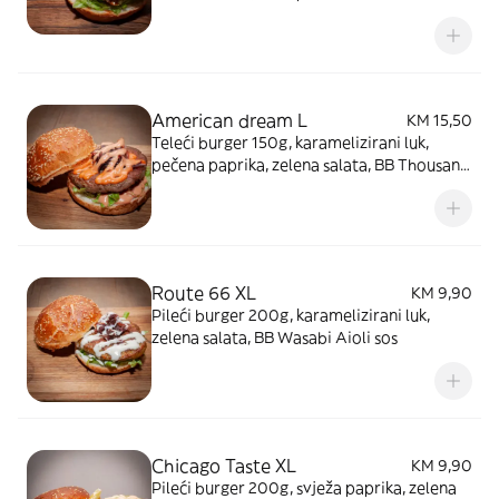
BBQ sos
American dream L
KM 15,50
Teleći burger 150g, karamelizirani luk,
pečena paprika, zelena salata, BB Thousand
Island's sos
Route 66 XL
KM 9,90
Pileći burger 200g, karamelizirani luk,
zelena salata, BB Wasabi Aioli sos
Chicago Taste XL
KM 9,90
Pileći burger 200g, svježa paprika, zelena