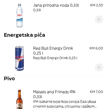
Jana prirodna voda 0,33l
KM 2,50
0,33l
Energetska pića
Red Bull Energy Drink
KM 6,00
0,25 l
Red Bull Energy Drink 0,25 l
Pivo
Maisels and Frineds IPA
KM 7,00
0,33l
IPA bakarne boje koja osvaja čula ukusa
crvenim bobicama, citrusima i daškom