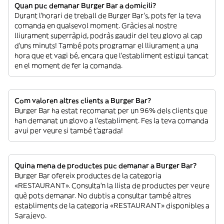
Quan puc demanar Burger Bar a domicili?
Durant l’horari de treball de Burger Bar’s, pots fer la teva
comanda en qualsevol moment. Gràcies al nostre
lliurament superràpid, podràs gaudir del teu glovo al cap
d’uns minuts! També pots programar el lliurament a una
hora que et vagi bé, encara que l’establiment estigui tancat
en el moment de fer la comanda.
Com valoren altres clients a Burger Bar?
Burger Bar ha estat recomanat per un 96% dels clients que
han demanat un glovo a l’establiment. Fes la teva comanda
avui per veure si també t’agrada!
Quina mena de productes puc demanar a Burger Bar?
Burger Bar ofereix productes de la categoria
«RESTAURANT». Consulta’n la llista de productes per veure
què pots demanar. No dubtis a consultar també altres
establiments de la categoria «RESTAURANT» disponibles a
Sarajevo.