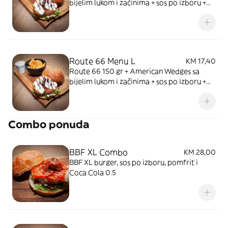
bijelim lukom i začinima + sos po izboru +
piće
Route 66 Menu L
KM 17,40
Route 66 150 gr + American Wedges sa
bijelim lukom i začinima + sos po izboru +
piće
Combo ponuda
BBF XL Combo
KM 28,00
BBF XL burger, sos po izboru, pomfrit i
Coca Cola 0.5