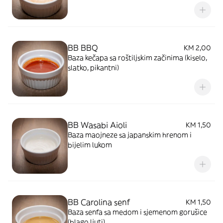
BB BBQ
KM 2,00
Baza kečapa sa roštiljskim začinima (kiselo,
slatko, pikantni)
BB Wasabi Aioli
KM 1,50
Baza maojneze sa japanskim hrenom i
bijelim lukom
BB Carolina senf
KM 1,50
Baza senfa sa medom i sjemenom gorušice
(blago ljuti)