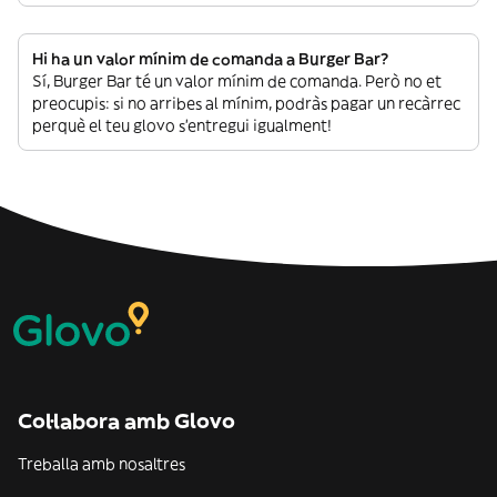
Hi ha un valor mínim de comanda a Burger Bar?
Sí, Burger Bar té un valor mínim de comanda. Però no et
preocupis: si no arribes al mínim, podràs pagar un recàrrec
perquè el teu glovo s’entregui igualment!
Col·labora amb Glovo
Treballa amb nosaltres