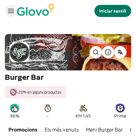
Iniciar sessió
Burger Bar
-20% en alguns productes
-
96%
KM 1,45
Prime
Promocions
Els més venuts
Meni Burger Bar
Co