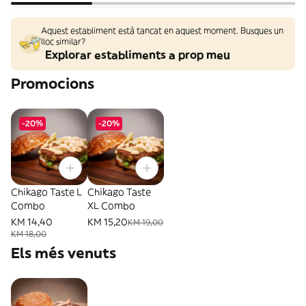
Aquest establiment està tancat en aquest moment. Busques un
lloc similar?
Explorar establiments a prop meu
Promocions
-20%
-20%
Chikago Taste L
Chikago Taste
Combo
XL Combo
KM 14,40
KM 15,20
KM 19,00
KM 18,00
Els més venuts