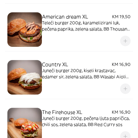
American dream XL
KM 19,50
Teleći burger 200g, karamelizirani luk,
pečena paprika, zelena salata, BB Thousand
Island's sos
Country XL
KM 16,90
Juneći burger 200g, kiseli krastavac,
edamer sir, zelena salata, BB Wasabi Aioli
sos
The Firehouse XL
KM 16,90
Juneći burger 200g, pečena ljuta papričica,
chili sos, zelena salata, BB Red Curry sos