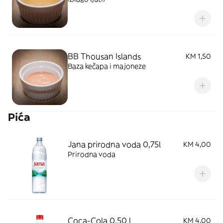
BB Thousan Islands
KM 1,50
Baza kečapa i majoneze
Pića
Jana prirodna voda 0,75l
KM 4,00
Prirodna voda
Coca-Cola 0,50 l
KM 4,00