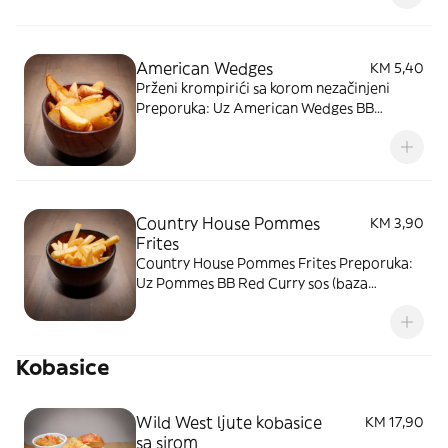
lukom) ili BB BBQ sos (baza kečapa sa
roštiljskim začinima)
American Wedges
KM 5,40
Prženi krompirići sa korom nezačinjeni
Preporuka: Uz American Wedges BB
Wasabi Aioli sos (baza majoneze sa
japanskim hrenom i bijelim lukom) ili BB
BBQ sos (baza kečapa sa roštiljskim
začinima)
Country House Pommes
KM 3,90
Frites
Country House Pommes Frites Preporuka:
Uz Pommes BB Red Curry sos (baza
majoneze sa crvenim karijem, ljuti sos!) ili
BB Thousand Island's sos (baza majoneze i
kečapa). Slika je simbolična
Kobasice
Wild West ljute kobasice
KM 17,90
sa sirom