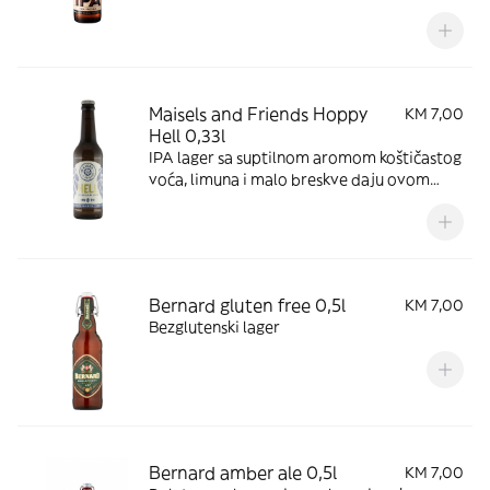
šljive.
Maisels and Friends Hoppy
KM 7,00
Hell 0,33l
IPA lager sa suptilnom aromom koštičastog
voća, limuna i malo breskve daju ovom
pivu blago voćkastu aromu.
Bernard gluten free 0,5l
KM 7,00
Bezglutenski lager
Bernard amber ale 0,5l
KM 7,00