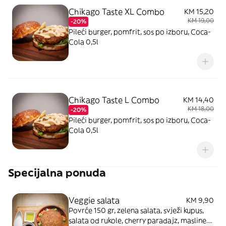
Chikago Taste XL Combo
KM 15,20
KM 19,00
-20%
Pileći burger, pomfrit, sos po izboru, Coca-
Cola 0,5l
Chikago Taste L Combo
KM 14,40
KM 18,00
-20%
Pileći burger, pomfrit, sos po izboru, Coca-
Cola 0,5l
Specijalna ponuda
Veggie salata
KM 9,90
Povrće 150 gr, zelena salata, svježi kupus,
salata od rukole, cherry paradajz, masline.