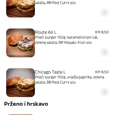
salata, BB Red Curry sos
Route 66 L
KM 8,50
Pileći burger 150g, karamelizirani luk,
zelena salata, BB Wasabi Aioli sos
Chicago Taste L
KM 8,50
Pileći burger 150g, svježa paprika, zelena
salata, BB Red Curry sos
Prženo i hrskavo