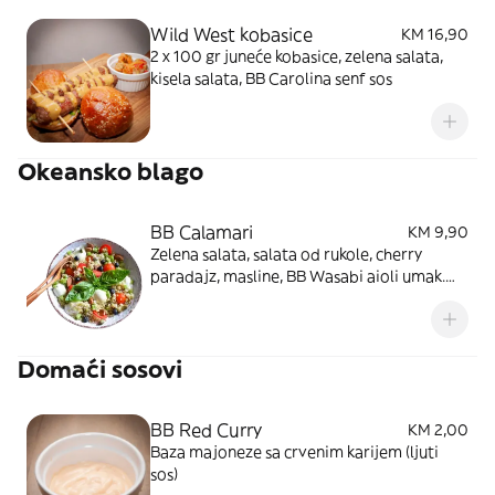
Wild West kobasice
KM 16,90
2 x 100 gr juneće kobasice, zelena salata,
kisela salata, BB Carolina senf sos
Okeansko blago
BB Calamari
KM 9,90
Zelena salata, salata od rukole, cherry
paradajz, masline, BB Wasabi aioli umak.
Slika je simbolična
Domaći sosovi
BB Red Curry
KM 2,00
Baza majoneze sa crvenim karijem (ljuti
sos)