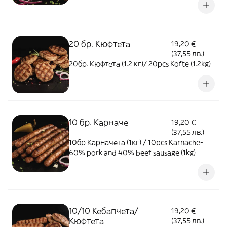
20 бр. Кюфтета
19,20 €
(37,55 лв.)
20бр. Кюфтета (1.2 кг)/ 20pcs Kofte (1.2kg)
10 бр. Карначе
19,20 €
(37,55 лв.)
10бр Карначета (1кг) / 10pcs Karnache-
60% pork and 40% beef sausage (1kg)
10/10 Кебапчета/
19,20 €
Кюфтета
(37,55 лв.)