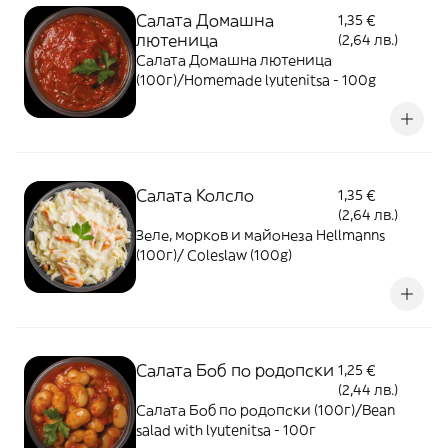
Салата Домашна
1,35 €
лютеница
(2,64 лв.)
Салата Домашна лютеница
(100г)/Homemade lyutenitsa - 100g
Салата Колсло
1,35 €
(2,64 лв.)
Зеле, морков и майонеза Hellmanns
(100г)/ Coleslaw (100g)
Cалата Боб по родопски
1,25 €
(2,44 лв.)
Cалата Боб по родопски (100г)/Bean
salad with lyutenitsa - 100г