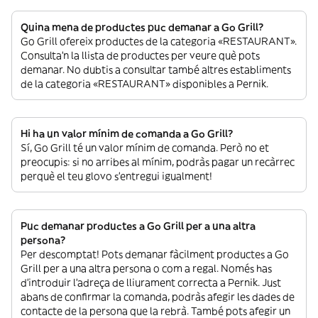
Quina mena de productes puc demanar a Go Grill?
Go Grill ofereix productes de la categoria «RESTAURANT».
Consulta’n la llista de productes per veure què pots
demanar. No dubtis a consultar també altres establiments
de la categoria «RESTAURANT» disponibles a Pernik.
Hi ha un valor mínim de comanda a Go Grill?
Sí, Go Grill té un valor mínim de comanda. Però no et
preocupis: si no arribes al mínim, podràs pagar un recàrrec
perquè el teu glovo s’entregui igualment!
Puc demanar productes a Go Grill per a una altra
persona?
Per descomptat! Pots demanar fàcilment productes a Go
Grill per a una altra persona o com a regal. Només has
d’introduir l’adreça de lliurament correcta a Pernik. Just
abans de confirmar la comanda, podràs afegir les dades de
contacte de la persona que la rebrà. També pots afegir un