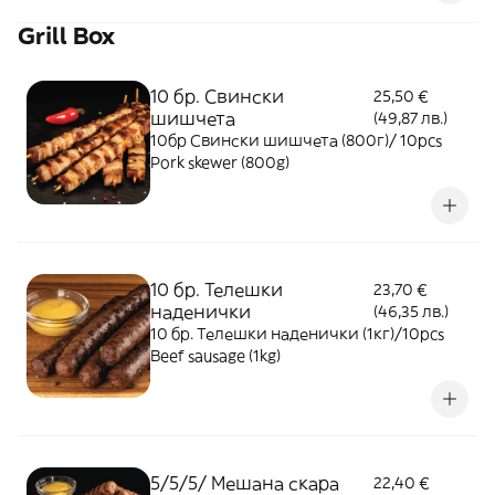
Grill Box
10 бр. Свински
25,50 €
шишчета
(49,87 лв.)
10бр Свински шишчета (800г)/ 10pcs
Pork skewer (800g)
10 бр. Телешки
23,70 €
наденички
(46,35 лв.)
10 бр. Телешки наденички (1кг)/10pcs
Beef sausage (1kg)
5/5/5/ Мешана скара
22,40 €