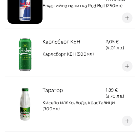
Енергийна напитка Red Bull (250мл)
Карлсберг КЕН
2,05 €
(4,01 лв.)
Карлсберг КЕН (500мл)
Таратор
1,89 €
(3,70 лв.)
Кисело мляко, вода, краставици
(300мл)