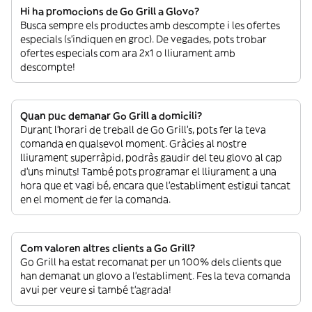
Hi ha promocions de Go Grill a Glovo?
Busca sempre els productes amb descompte i les ofertes
especials (s’indiquen en groc). De vegades, pots trobar
ofertes especials com ara 2x1 o lliurament amb
descompte!
Quan puc demanar Go Grill a domicili?
Durant l’horari de treball de Go Grill’s, pots fer la teva
comanda en qualsevol moment. Gràcies al nostre
lliurament superràpid, podràs gaudir del teu glovo al cap
d’uns minuts! També pots programar el lliurament a una
hora que et vagi bé, encara que l’establiment estigui tancat
en el moment de fer la comanda.
Com valoren altres clients a Go Grill?
Go Grill ha estat recomanat per un 100% dels clients que
han demanat un glovo a l’establiment. Fes la teva comanda
avui per veure si també t’agrada!