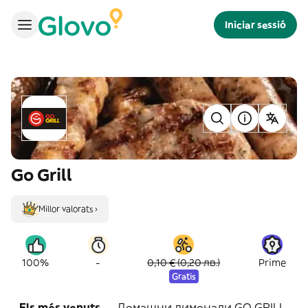
Iniciar sessió
Go Grill
Millor valorats ›
-
100%
0,10 € (0,20 лв.)
Prime
Gratis
Els més venuts
Домашни лимонади GO GRILL