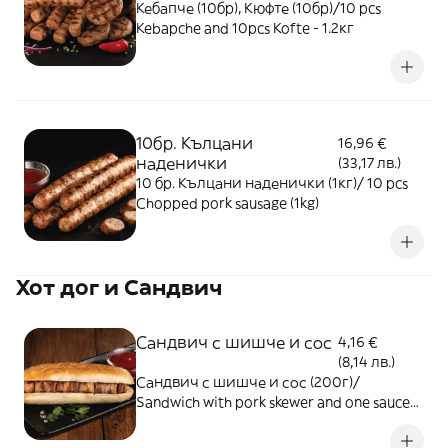
Кебапче (10бр), Кюфте (10бр)/10 pcs
Kebapche and 10pcs Kofte - 1.2кг
10бр. Кълцани
16,96 €
наденички
(33,17 лв.)
10 бр. Кълцани наденички (1кг)/ 10 pcs
Chopped pork sausage (1kg)
Хот дог и Сандвич
Сандвич с шишче и сос
4,16 €
(8,14 лв.)
Сандвич с шишче и сос (200г)/
Sandwich with pork skewer and one sauce
(200g)