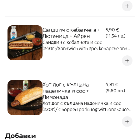
sauce (240g) + Салата Снежанка (100г)/ A
traditional yoghurt salad - 100g + Coca-
Cola Original Taste (330мл)
Сандвич с кебапчета +
5,90 €
Лютеница + Айрян
(11,54 лв.)
Сандвич с кебапчета и сос
(240г)/Sandwich with 2pcs kebapche and
one sauce (240g)
Хот дог с кълцана
4,91 €
наденичка и сос +
(9,60 лв.)
Лимонада
Хот дог с кълцана наденичка и сос
(220г)/ Chopped pork dog with one sauce
(220g) + Лимонада
Добавки