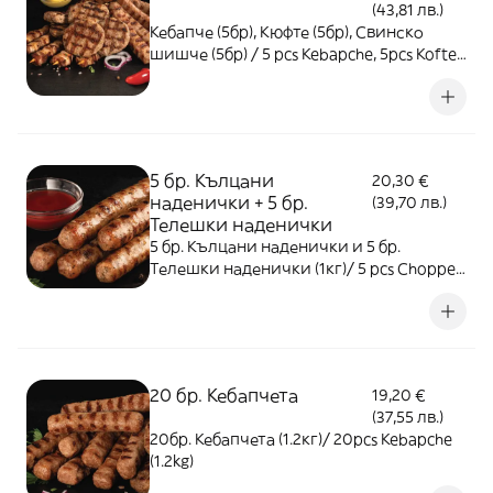
(43,81 лв.)
Кебапче (5бр), Кюфте (5бр), Свинско
шишче (5бр) / 5 pcs Kebapche, 5pcs Kofte,
5pcs Pork skewer - 1кг
5 бр. Кълцани
20,30 €
наденички + 5 бр.
(39,70 лв.)
Телешки наденички
5 бр. Кълцани наденички и 5 бр.
Телешки наденички (1кг)/ 5 pcs Chopped
pork sausage and 5 pcs Beef sausage (1kg)
20 бр. Кебапчета
19,20 €
(37,55 лв.)
20бр. Кебапчета (1.2кг)/ 20pcs Kebapche
(1.2kg)