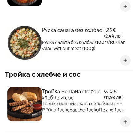
Руска салата без колбас
1,25 €
(2,44 лв.)
Руска салата без колбас (100г)/Russian
salad without meat (100g)
Тройка с хлебче и сос
Тройка мешана скара с
6,10 €
хлебче и сос
(11,93 лв.)
Тройка мешана скара с хлебче и сос
(320г)/ 1pc kebapche, 1pc kofte and 1pc
pork skewer with a piece of bread and one
sauce (320g)