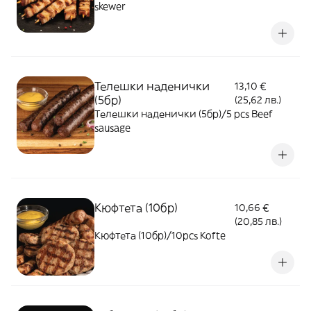
skewer
Телешки наденички
13,10 €
(5бр)
(25,62 лв.)
Телешки наденички (5бр)/5 pcs Beef
sausage
Кюфтета (10бр)
10,66 €
(20,85 лв.)
Кюфтета (10бр)/10pcs Kofte