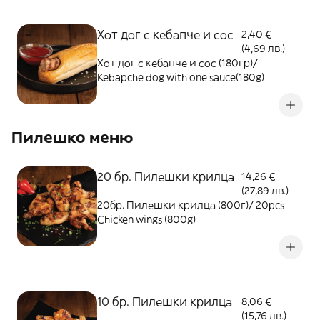
Хот дог с кебапче и сос
2,40 €
(4,69 лв.)
Хот дог с кебапче и сос (180гр)/
Kebapche dog with one sauce(180g)
Пилешко меню
20 бр. Пилешки крилца
14,26 €
(27,89 лв.)
20бр. Пилешки крилца (800г)/ 20pcs
Chicken wings (800g)
10 бр. Пилешки крилца
8,06 €
(15,76 лв.)