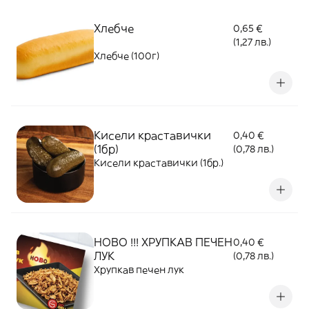
Хлебче
0,65 €
(1,27 лв.)
Хлебче (100г)
Кисели краставички
0,40 €
(1бр)
(0,78 лв.)
Кисели краставички (1бр.)
НОВО !!! ХРУПКАВ ПЕЧЕН
0,40 €
ЛУК
(0,78 лв.)
Хрупкав печен лук