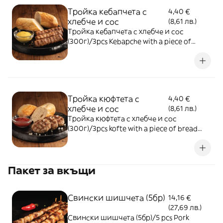
Тройка кебапчета с
4,40 €
хлебче и сос
(8,61 лв.)
Тройка кебапчета с хлебче и сос
(300г)/3pcs Kebapche with a piece of
bread and one sauce (300g)
Тройка кюфтета с
4,40 €
хлебче и сос
(8,61 лв.)
Тройка кюфтета с хлебче и сос
(300г)/3pcs kofte with a piece of bread
and one sauce (300g)
Пакет за вкъщи
Свински шишчета (5бр)
14,16 €
(27,69 лв.)
Свински шишчета (5бр)/5 pcs Pork