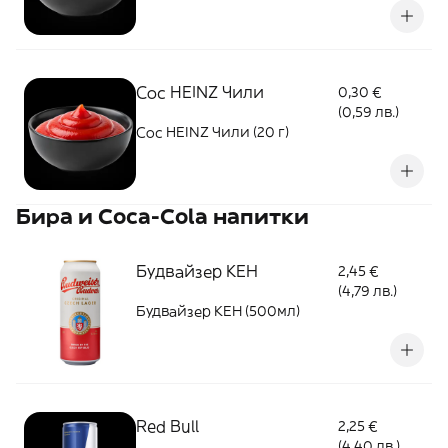
Сос HEINZ Чили
0,30 €
(0,59 лв.)
Сос HEINZ Чили (20 г)
Бира и Coca-Cola напитки
Будвайзер КЕН
2,45 €
(4,79 лв.)
Будвайзер КЕН (500мл)
Red Bull
2,25 €
(4,40 лв.)