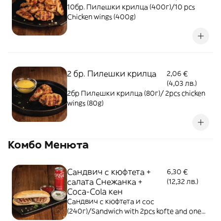
10бр. Пилешки крилца (400г)/10 pcs
Chicken wings (400g)
2 бр. Пилешки крилца
2,06 €
(4,03 лв.)
2бр Пилешки крилца (80г)/ 2pcs chicken
wings (80g)
Комбо Менюта
Сандвич с кюфтета +
6,30 €
салата Снежанка +
(12,32 лв.)
Coca-Cola кен
Сандвич с кюфтета и сос
(240г)/Sandwich with 2pcs kofte and one