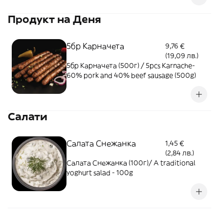
производители - без консерванти,
Продукт на Деня
оцветители и подобрители - 400мл
5бр Карначета
9,76 €
(19,09 лв.)
5бр Карначета (500г) / 5pcs Karnache-
60% pork and 40% beef sausage (500g)
Салати
Салата Снежанка
1,45 €
(2,84 лв.)
Салата Снежанка (100г)/ A traditional
yoghurt salad - 100g