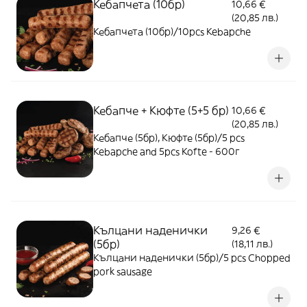
Кебапчета (10бр)
10,66 €
(20,85 лв.)
Кебапчета (10бр)/10pcs Kebapche
Кебапче + Кюфте (5+5 бр)
10,66 €
(20,85 лв.)
Кебапче (5бр), Кюфте (5бр)/5 pcs
Kebapche and 5pcs Kofte - 600г
Кълцани наденички
9,26 €
(5бр)
(18,11 лв.)
Кълцани наденички (5бр)/5 pcs Chopped
pork sausage