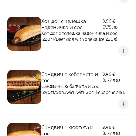
Хот дог с телешка
3,96 €
наденичка и сос
(7,75 лв.)
Хот дог с телешка наденичка и сос
(220г)/Beef dog with one sauce(220g)
Сандвич с кебапчета и
3,46 €
сос
(6,77 лв.)
Сандвич с кебапчета и сос
(240г)/Sandwich with 2pcs kebapche and
one sauce (240g)
Сандвич с кюфтета и
3,46 €
сос
(6,77 лв.)