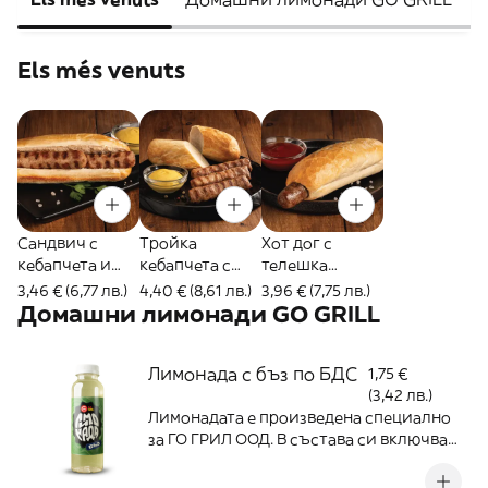
Els més venuts
Сандвич с
Тройка
Хот дог с
кебапчета и
кебапчета с
телешка
сос
хлебче и сос
наденичка и
3,46 € (6,77 лв.)
4,40 € (8,61 лв.)
3,96 € (7,75 лв.)
сос
Домашни лимонади GO GRILL
Лимонада с бъз по БДС
1,75 €
(3,42 лв.)
Лимонадата е произведена специално
за ГО ГРИЛ ООД. В състава си включва
фина бяла кристална захар и пресни
плодове от доказани български