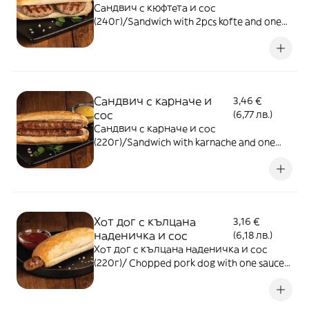
Сандвич с кюфтета и сос
(240г)/Sandwich with 2pcs kofte and one
sauce (240g)
Сандвич с карначе и
3,46 €
сос
(6,77 лв.)
Сандвич с карначе и сос
(220г)/Sandwich with karnache and one
sauce (220g)
Хот дог с кълцана
3,16 €
наденичка и сос
(6,18 лв.)
Хот дог с кълцана наденичка и сос
(220г)/ Chopped pork dog with one sauce
(220g)