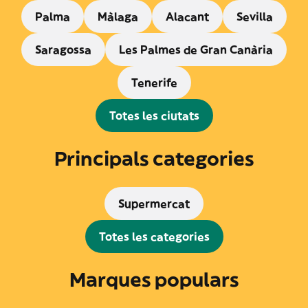
Palma
Màlaga
Alacant
Sevilla
Saragossa
Les Palmes de Gran Canària
Tenerife
Totes les ciutats
Principals categories
Supermercat
Totes les categories
Marques populars