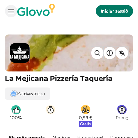
Iniciar sessió
La Mejicana Pizzería Taquería
Mateixos preus ›
-
100%
0,99 €
Prime
Gratis
Els més venuts
Nachos
Fingerfood
Panqueso