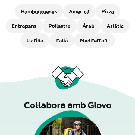
Hamburgueses
Americà
Pizza
Entrepans
Pollastre
Àrab
Asiàtic
Llatina
Italià
Mediterrani
Col·labora amb Glovo