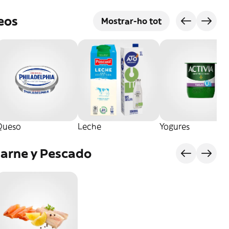
eos
Mostrar-ho tot
Queso
Leche
Yogures
Carne y Pescado