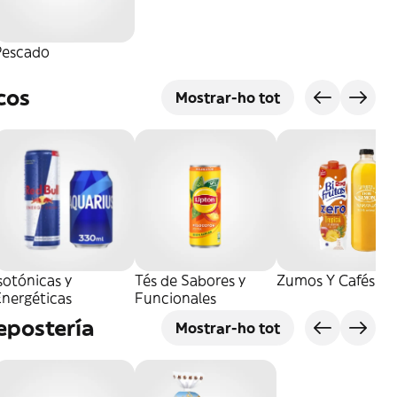
Pescado
cos
Mostrar-ho tot
sotónicas y
Tés de Sabores y
Zumos Y Cafés
Energéticas
Funcionales
epostería
Mostrar-ho tot