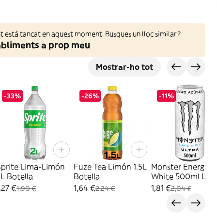
 està tancat en aquest moment. Busques un lloc similar?
abliments a prop meu
Mostrar-ho tot
-33%
-26%
-11%
Sprite Lima-Limón
Fuze Tea Limón 1.5L
Monster Energy Ul
L Botella
Botella
White 500ml Lat
,27 €
1,64 €
1,81 €
1,90 €
2,24 €
2,04 €