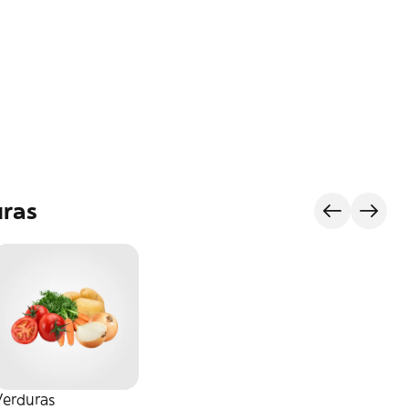
uras
Verduras