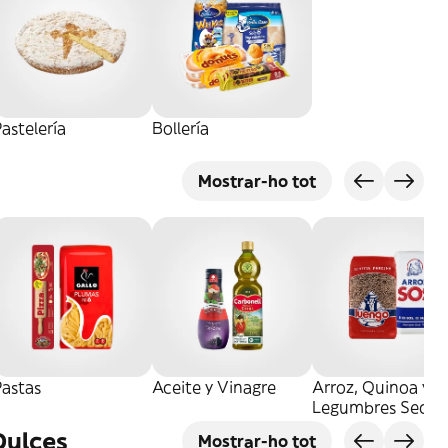
astelería
Bollería
Mostrar-ho tot
Pastas
Aceite y Vinagre
Arroz, Quinoa y
Legumbres Secos
Dulces
Mostrar-ho tot