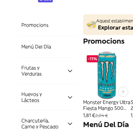
Aquest establiment
Promocions
Explorar est
Promocions
Menú Del Día
-11%
Frutas y
Resto de Platos
Verduras
Preparados
Huevos y
Platos de Menú
Frutas
Lácteos
Monster Energy Ultra
Fiesta Mango 500ml
2
Lata
1,81 €
1
Completa tu Menú
2,04 €
Plátanos y Bananas
Verduras
Charcutería,
Huevos
Menú Del Día
Carne y Pescado