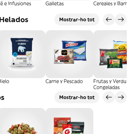
é e Infusiones
Galletas
Cereales y Barrita
 Helados
Mostrar-ho tot
ielo
Carne y Pescado
Frutas y Verduras
Congeladas
os
Mostrar-ho tot