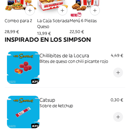
Combo para 2
La Caja Sobrada
Menú 6 Piezas
Queso
28,99 €
22,50 €
13,99 €
INSPIRADO EN LOS SIMPSON
Chillibites de la Locura
4,49 €
Bites de queso con chili picante rojo
Catsup
0,30 €
Sobre de ketchup