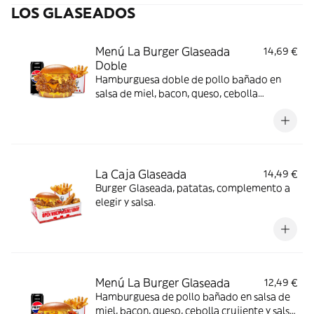
LOS GLASEADOS
Menú La Burger Glaseada
14,69 €
Doble
Hamburguesa doble de pollo bañado en
salsa de miel, bacon, queso, cebolla
crujiente y salsa de mostaza y miel en pan
brioche. Incluye patatas y bebida
La Caja Glaseada
14,49 €
Burger Glaseada, patatas, complemento a
elegir y salsa.
Menú La Burger Glaseada
12,49 €
Hamburguesa de pollo bañado en salsa de
miel, bacon, queso, cebolla crujiente y salsa