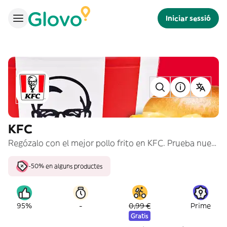
Iniciar sessió
KFC
Regózalo con el mejor pollo frito en KFC. Prueba nuestros cubos de #PolloPollo, burgers y menús para compartir.
-50% en alguns productes
-
95%
0,99 €
Prime
Gratis