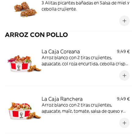
3 Alitas picantes bañadas en Salsa de miel y
cebolla crujiente.
ARROZ CON POLLO
La Caja Coreana
9,49 €
Arroz blanco con 2 tiras crujientes,
aguacate, col roja encurtida, cebolla crispy
y salsa BBQ coreana + Complemento a
elegir
La Caja Ranchera
9,49 €
Arroz blanco con 2 tiras crujientes,
aguacate, maíz, tomate, salsa de queso y
salsa ranchera + Complemento a elegir.