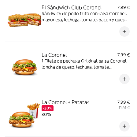
El Sándwich Club Coronel
7,99 €
Sándwich de pollo frito con salsa Coronel,
mayonesa, lechuga, tomate, bacon y queso,
en pan de sándwich brioche.
La Coronel
7,99 €
1 Filete de pechuga Original, salsa Coronel,
loncha de queso, lechuga, tomate,
mayonesa y pan brioche
La Coronel + Patatas
7,99 €
11,41 €
-30%
30%