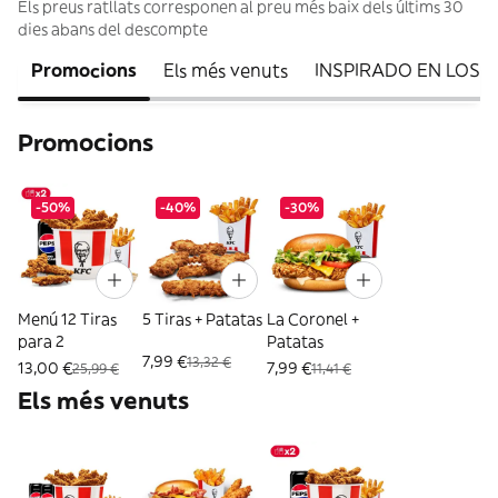
Els preus ratllats corresponen al preu més baix dels últims 30
dies abans del descompte
Promocions
Els més venuts
INSPIRADO EN LOS 
Promocions
-50%
-40%
-30%
Menú 12 Tiras
5 Tiras + Patatas
La Coronel +
para 2
Patatas
7,99 €
13,32 €
13,00 €
7,99 €
25,99 €
11,41 €
Els més venuts