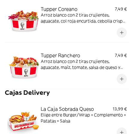
Tupper Coreano
7,49 €
Arroz blanco con 2 tiras crujientes,
aguacate, col roja encurtida, cebolla crispy
y salsa BBQ coreana.
Tupper Ranchero
7,49 €
Arroz blanco con 2 tiras crujientes,
aguacate, maíz, tomate, salsa de queso y
salsa ranchera.
Cajas Delivery
La Caja Sobrada Queso
13,99 €
Elige entre Burger/Wrap + Complemento +
Patatas + Salsa