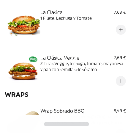
La Clasica
7,69 €
1 Filete, Lechuga y Tomate
La Clásica Veggie
7,69 €
2 Tiras Veggie, lechuga, tomate, mayonesa
y pan con semillas de sésamo
WRAPS
Wrap Sobrado BBQ
8,49 €
Wrap con 2 tiras de pechuga Original, doble
de salsa barbacoa, loncha de queso, bacon
y tortilla de trigo