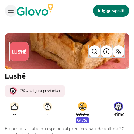
Iniciar sessió
Lushé
-10% en alguns productes
-
--
0,49 €
Prime
Gratis
Els preus ratllats corresponen al preu més baix dels últims 30