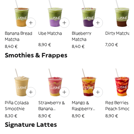
Banana Bread
Ube Matcha
Blueberry
Dirty Matcha
Matcha
Matcha
8,90 €
7,00 €
8,40 €
8,40 €
Smothies & Frappes
Piña Colada
Strawberry &
Mango &
Red Berries &
Smoothie
Banana
Raspberry
Peach Smooth
Smoothie
Smoothie
8,30 €
8,90 €
8,90 €
8,90 €
Signature Lattes