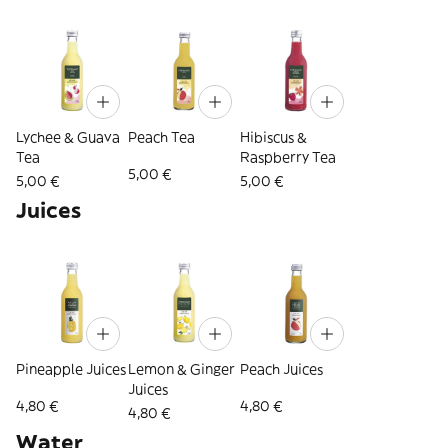
Lychee & Guava
Peach Tea
Hibiscus &
Tea
Raspberry Tea
5,00 €
5,00 €
5,00 €
Juices
Pineapple Juices
Lemon & Ginger
Peach Juices
Juices
4,80 €
4,80 €
4,80 €
Water