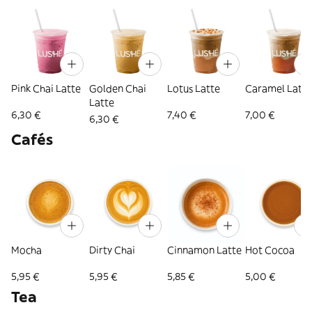
Pink Chai Latte
Golden Chai
Lotus Latte
Caramel Latte
Latte
6,30 €
7,40 €
7,00 €
6,30 €
Cafés
Mocha
Dirty Chai
Cinnamon Latte
Hot Cocoa
5,95 €
5,95 €
5,85 €
5,00 €
Tea