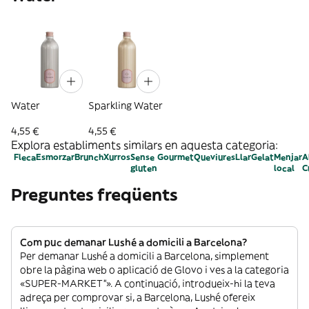
Water
Sparkling Water
4,55 €
4,55 €
Explora establiments similars en aquesta categoria:
Fleca
Esmorzar
Brunch
Xurros
Sense
Gourmet
Queviures
Llar
Gelat
Menjar
A
gluten
local
C
Preguntes freqüents
Com puc demanar Lushé a domicili a Barcelona?
Per demanar Lushé a domicili a Barcelona, simplement
obre la pàgina web o aplicació de Glovo i ves a la categoria
«SUPER-MARKET”». A continuació, introdueix-hi la teva
adreça per comprovar si, a Barcelona, Lushé ofereix