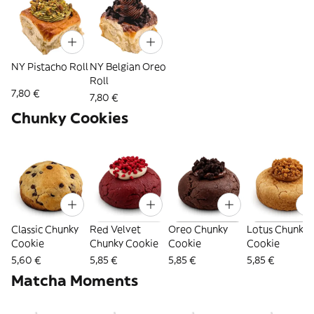
NY Pistacho Roll
NY Belgian Oreo
Roll
7,80 €
7,80 €
Chunky Cookies
Classic Chunky
Red Velvet
Oreo Chunky
Lotus Chunky
Cookie
Chunky Cookie
Cookie
Cookie
5,60 €
5,85 €
5,85 €
5,85 €
Matcha Moments