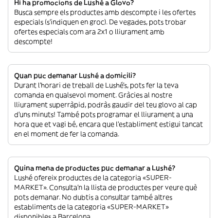
Hi ha promocions de Lushé a Glovo?
Busca sempre els productes amb descompte i les ofertes
especials (s’indiquen en groc). De vegades, pots trobar
ofertes especials com ara 2x1 o lliurament amb
descompte!
Quan puc demanar Lushé a domicili?
Durant l’horari de treball de Lushé’s, pots fer la teva
comanda en qualsevol moment. Gràcies al nostre
lliurament superràpid, podràs gaudir del teu glovo al cap
d’uns minuts! També pots programar el lliurament a una
hora que et vagi bé, encara que l’establiment estigui tancat
en el moment de fer la comanda.
Quina mena de productes puc demanar a Lushé?
Lushé ofereix productes de la categoria «SUPER-
MARKET». Consulta’n la llista de productes per veure què
pots demanar. No dubtis a consultar també altres
establiments de la categoria «SUPER-MARKET»
disponibles a Barcelona.