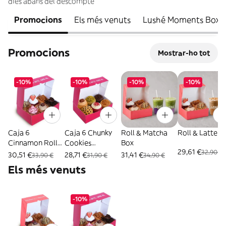
dies abans del descompte
Promocions
Els més venuts
Lushé Moments Box
Promocions
Mostrar-ho tot
-10%
-10%
-10%
-10%
Caja 6
Caja 6 Chunky
Roll & Matcha
Roll & Latte B
Cinnamon Rolls
Cookies
Box
29,61 €
32,90 €
Artesanales
Artesanales
30,51 €
28,71 €
31,41 €
33,90 €
31,90 €
34,90 €
Els més venuts
-10%