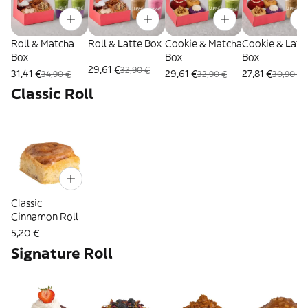
Roll & Matcha
Roll & Latte Box
Cookie & Matcha
Cookie & Latt
Box
Box
Box
29,61 €
32,90 €
31,41 €
29,61 €
27,81 €
34,90 €
32,90 €
30,90 €
Classic Roll
Classic
Cinnamon Roll
5,20 €
Signature Roll