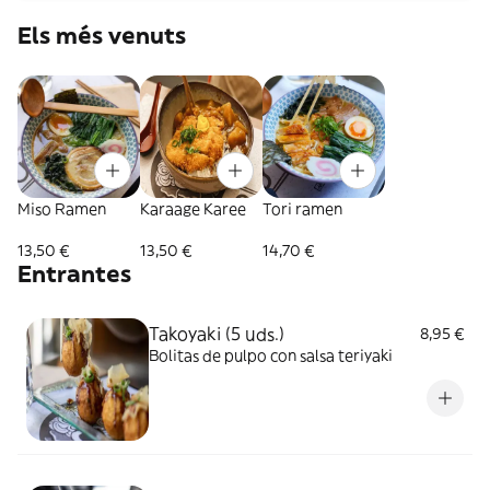
Els més venuts
Miso Ramen
Karaage Karee
Tori ramen
13,50 €
13,50 €
14,70 €
Entrantes
Takoyaki (5 uds.)
8,95 €
Bolitas de pulpo con salsa teriyaki