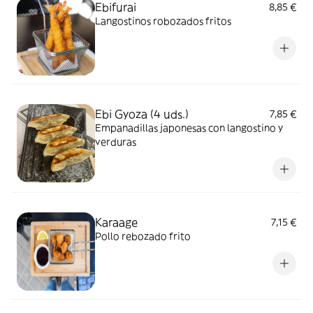
Ebifurai
8,85 €
Langostinos robozados fritos
Ebi Gyoza (4 uds.)
7,85 €
Empanadillas japonesas con langostino y
verduras
Karaage
7,15 €
Pollo rebozado frito