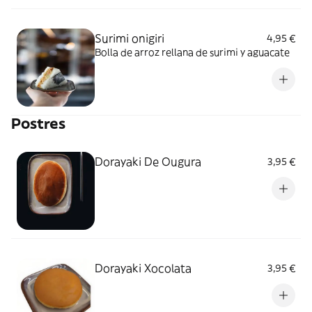
Surimi onigiri
4,95 €
Bolla de arroz rellana de surimi y aguacate
Postres
Dorayaki De Ougura
3,95 €
Dorayaki Xocolata
3,95 €