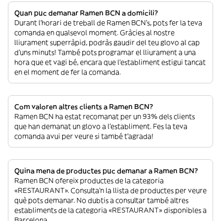
Quan puc demanar Ramen BCN a domicili?
Durant l’horari de treball de Ramen BCN’s, pots fer la teva
comanda en qualsevol moment. Gràcies al nostre
lliurament superràpid, podràs gaudir del teu glovo al cap
d’uns minuts! També pots programar el lliurament a una
hora que et vagi bé, encara que l’establiment estigui tancat
en el moment de fer la comanda.
Com valoren altres clients a Ramen BCN?
Ramen BCN ha estat recomanat per un 93% dels clients
que han demanat un glovo a l’establiment. Fes la teva
comanda avui per veure si també t’agrada!
Quina mena de productes puc demanar a Ramen BCN?
Ramen BCN ofereix productes de la categoria
«RESTAURANT». Consulta’n la llista de productes per veure
què pots demanar. No dubtis a consultar també altres
establiments de la categoria «RESTAURANT» disponibles a
Barcelona.