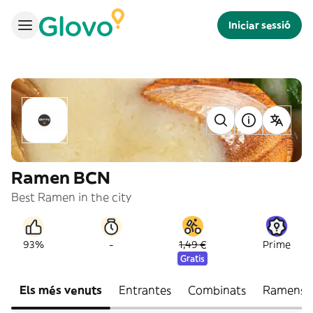
Iniciar sessió
Ramen BCN
Best Ramen in the city
-
93%
1,49 €
Prime
Gratis
Els més venuts
Entrantes
Combinats
Ramens