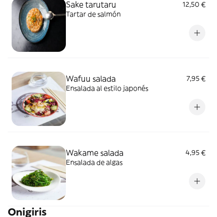
Sake tarutaru
12,50 €
Tartar de salmón
Wafuu salada
7,95 €
Ensalada al estilo japonés
Wakame salada
4,95 €
Ensalada de algas
Onigiris