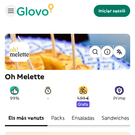
Iniciar sessió
Oh Melette
-
99%
1,99 €
Prime
Gratis
Els més venuts
Packs
Ensaladas
Sandwiches