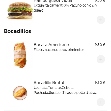
Hamburguesa Viuda
6,50 €
Exquisita carne 100% vacuno con o sin
queso
Bocadillos
Bocata Americano
9,50 €
Filete, bacon, queso, pimientos
Bocadillo Brutal
9,50 €
Lechuga,Tomate,Cebolla
Pochada,Burguer,Tiras de pollo ,Salsa
Burguer y Queso