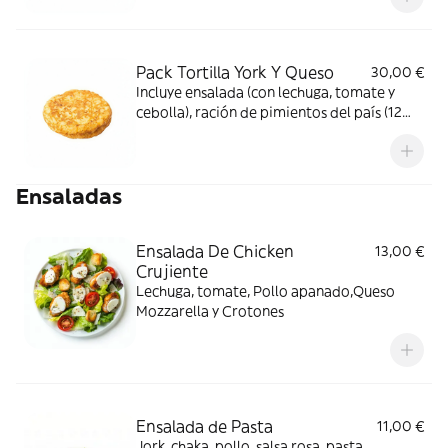
Pack Tortilla York Y Queso
30,00 €
Incluye ensalada (con lechuga, tomate y
cebolla), ración de pimientos del país (12
uds.), ración de croquetas (6 uds.), barra de
pan y refrescos (2 uds.)
Ensaladas
Ensalada De Chicken
13,00 €
Crujiente
Lechuga, tomate, Pollo apanado,Queso
Mozzarella y Crotones
Ensalada de Pasta
11,00 €
Jork, chaka, pollo, salsa rosa, pasta