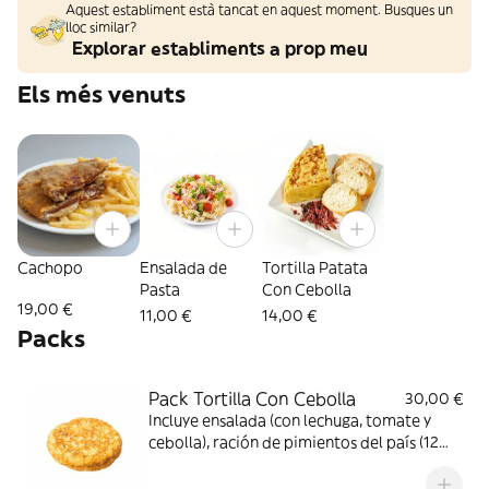
Aquest establiment està tancat en aquest moment. Busques un
lloc similar?
Explorar establiments a prop meu
Els més venuts
Cachopo
Ensalada de
Tortilla Patata
Pasta
Con Cebolla
19,00 €
11,00 €
14,00 €
Packs
Pack Tortilla Con Cebolla
30,00 €
Incluye ensalada (con lechuga, tomate y
cebolla), ración de pimientos del país (12
uds.), ración de croquetas (6 uds.), barra de
pan y refrescos (2 uds.)