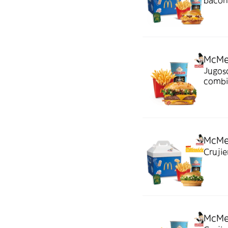
bacon,
de har
McMe
Jugoso
combi
crispy
McMen
Crujie
McMe