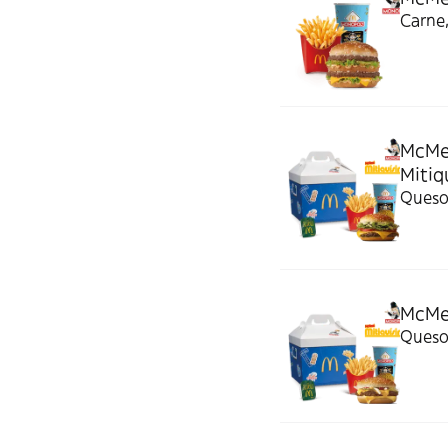
Carne,
McMe
Mitiq
Queso
McMen
Queso 