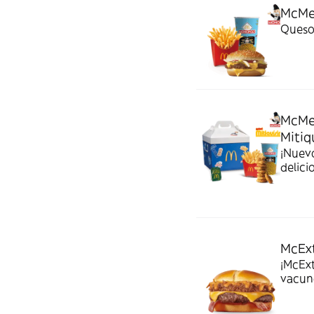
McMen
Queso 
McMe
Mitiq
¡Nuev
delici
McExt
¡McExt
vacuno
bestia