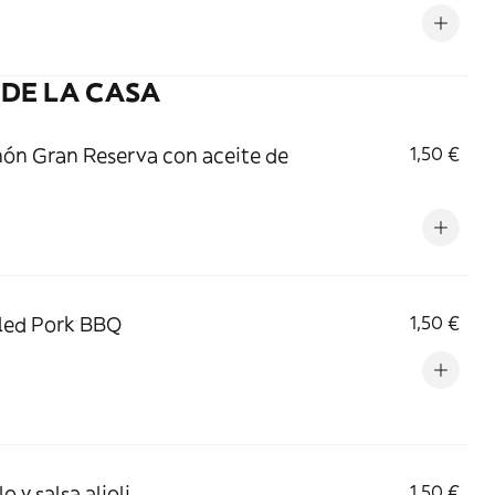
DE LA CASA
món Gran Reserva con aceite de
1,50 €
lled Pork BBQ
1,50 €
lo y salsa alioli
1,50 €