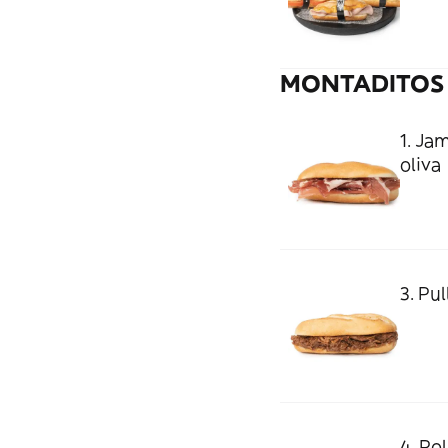
MONTADITOS 
1. Ja
oliva
3. Pu
4. Pol