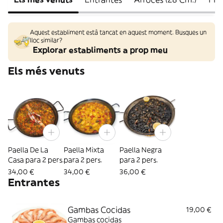
Aquest establiment està tancat en aquest moment. Busques un
lloc similar?
Explorar establiments a prop meu
Els més venuts
Paella De La
Paella Mixta
Paella Negra
Casa para 2 pers.
para 2 pers.
para 2 pers.
34,00 €
34,00 €
36,00 €
Entrantes
Gambas Cocidas
19,00 €
Gambas cocidas