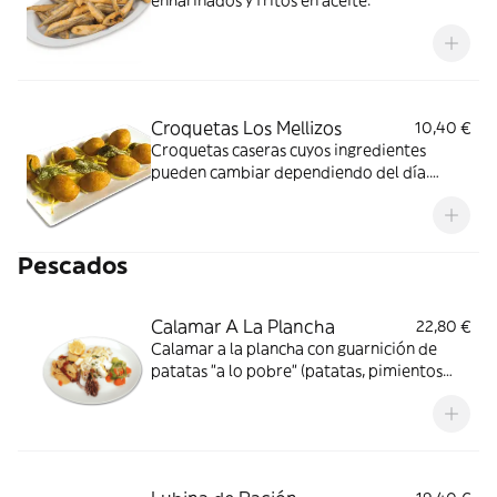
enharinados y fritos en aceite.
Croquetas Los Mellizos
10,40 €
Croquetas caseras cuyos ingredientes
pueden cambiar dependiendo del día.
Puedes preguntar en nuestro restaurante si
lo deseas.
Pescados
Calamar A La Plancha
22,80 €
Calamar a la plancha con guarnición de
patatas "a lo pobre" (patatas, pimientos
verdes y cebolla) y verduritas al vapor.