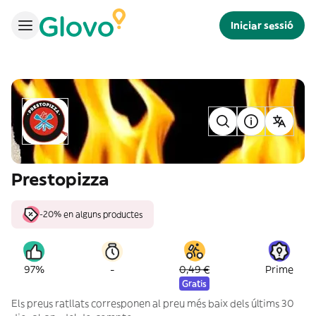
Iniciar sessió
Prestopizza
-20% en alguns productes
-
97%
0,49 €
Prime
Gratis
Els preus ratllats corresponen al preu més baix dels últims 30