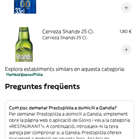
Cerveza Shandy 25 Cl.
1,80 €
Cerveza Shandy 25 Cl.
Explora establiments similars en aquesta categoria:
Hamburgueses
Pizza
Preguntes freqüents
Com puc demanar Prestopizza a domicili a Gandia?
Per demanar Prestopizza a domicili a Gandia, simplement
obre la pàgina web o aplicació de Glovo i ves a la categoria
«RESTAURANT”». A continuació, introdueix-hi la teva
adreça per comprovar si, a Gandia, Prestopizza ofereix
lliurament a domicili en aquesta àrea. Ara tria els