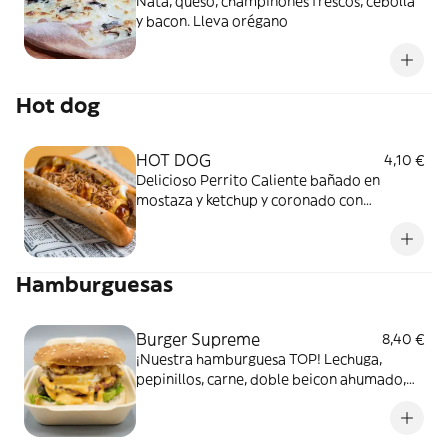
Nata, queso, champiñones frescos, cebolla
y bacon. Lleva orégano
Hot dog
HOT DOG
4,10 €
Delicioso Perrito Caliente bañado en
mostaza y ketchup y coronado con
crujiente cebolla crispy
Hamburguesas
Burger Supreme
8,40 €
¡Nuestra hamburguesa TOP! Lechuga,
pepinillos, carne, doble beicon ahumado,
medallón de queso de cabra y cebolla
caramelizada con nuestra salsa Supreme