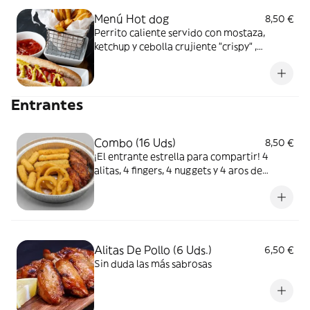
Menú Hot dog
8,50 €
Perrito caliente servido con mostaza,
ketchup y cebolla crujiente "crispy" ,
patatas fritas o aros de cebolla a elegir y
refresco de 33cl
Entrantes
Combo (16 Uds)
8,50 €
¡El entrante estrella para compartir! 4
alitas, 4 fingers, 4 nuggets y 4 aros de
cebolla
Alitas De Pollo (6 Uds.)
6,50 €
Sin duda las más sabrosas