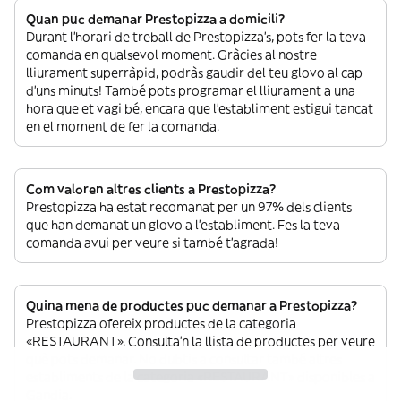
Quan puc demanar Prestopizza a domicili?
Durant l’horari de treball de Prestopizza’s, pots fer la teva
comanda en qualsevol moment. Gràcies al nostre
lliurament superràpid, podràs gaudir del teu glovo al cap
d’uns minuts! També pots programar el lliurament a una
hora que et vagi bé, encara que l’establiment estigui tancat
en el moment de fer la comanda.
Com valoren altres clients a Prestopizza?
Prestopizza ha estat recomanat per un 97% dels clients
que han demanat un glovo a l’establiment. Fes la teva
comanda avui per veure si també t’agrada!
Quina mena de productes puc demanar a Prestopizza?
Prestopizza ofereix productes de la categoria
«RESTAURANT». Consulta’n la llista de productes per veure
què pots demanar. No dubtis a consultar també altres
establiments de la categoria «RESTAURANT» disponibles a
Gandia.