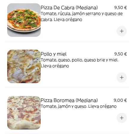
Pizza De Cabra (Mediana)
9,50 €
Tomate, rúcula, jamón serrano y queso de
cabra. Lleva orégano
Pollo y miel
9,50 €
Tomate, queso, pollo, queso brie y miel.
Lleva orégano
Pizza Boromea (Mediana)
9,00 €
Tomate, jamón y queso. Lleva orégano