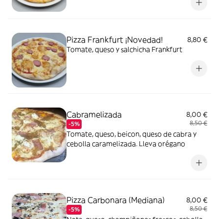
Pizza Frankfurt ¡Novedad!
8,80 €
Tomate, queso y salchicha Frankfurt
Cabramelizada
8,00 €
8,50 €
-5%
Tomate, queso, beicon, queso de cabra y
cebolla caramelizada. Lleva orégano
Pizza Carbonara (Mediana)
8,00 €
8,50 €
-5%