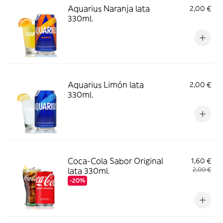
Aquarius Naranja lata
2,00 €
330ml.
Aquarius Limón lata
2,00 €
330ml.
Coca-Cola Sabor Original
1,60 €
lata 330ml.
2,00 €
-20%