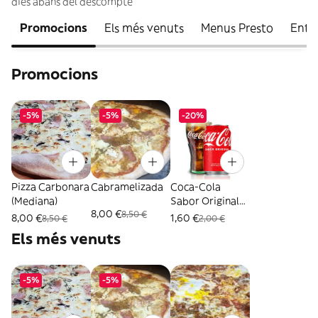
dies abans del descompte
Promocions
Els més venuts
Menus Presto
Entr
Promocions
-5%
-5%
-20%
Pizza Carbonara
Cabramelizada
Coca-Cola
(Mediana)
Sabor Original
8,00 €
8,50 €
lata 330ml.
8,00 €
1,60 €
8,50 €
2,00 €
Els més venuts
-5%
-5%