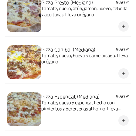
Pizza Presto (Mediana)
9,50 €
Tomate, queso, atún, jamón, huevo, cebolla
y aceitunas. Lleva orégano
Pizza Canibal (Mediana)
9,50 €
Tomate, queso, huevo y carne picada. Lleva
orégano
Pizza Espencat (Mediana)
9,50 €
Tomate, queso y espencat hecho con
pimientos y berenjenas al horno. Lleva
orégano