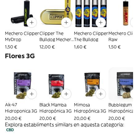
Mechero Clipper
Clipper The
Mechero Clipper
Mechero Clip
MyDrop
Bulldog Mechero
The Bulldog
Raw
de Metal Oro +
1,50 €
12,00 €
1,60 €
1,50 €
Caja de Regalo
Flores 3G
Ak-47
Black Mamba
Mimosa
Bubblegum
Hidroponica 3G
Hidropónica 3G
Hidropónica 3G
Hidropónica 
20,00 €
20,00 €
20,00 €
20,00 €
Explora establiments similars en aquesta categoria:
CBD