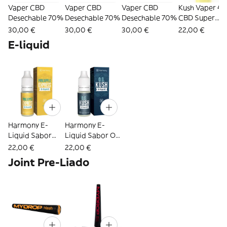
Vaper CBD
Vaper CBD
Vaper CBD
Kush Vaper 4
Desechable 70%
Desechable 70%
Desechable 70%
CBD Super
Lemon Haze
30,00 €
30,00 €
30,00 €
22,00 €
E-liquid
Harmony E-
Harmony E-
Liquid Sabor
Liquid Sabor OG
PineApple
Kush 600mg
22,00 €
22,00 €
Express 600mg
CBD (10ml)
Joint Pre-Liado
CBD (10ml)