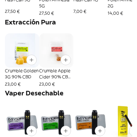
5G
2G
27,50 €
7,00 €
27,50 €
14,00 €
Extracción Pura
Crumble Golden
Crumble Apple
3G 90% CBD
Cider 90% CBD
3G
23,00 €
23,00 €
Vaper Desechable