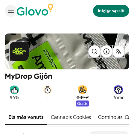
Iniciar sessió
MyDrop Gijón
-
94%
0,19 €
Prime
Gratis
Els més venuts
Cannabis Cookies
Gominolas, Cara