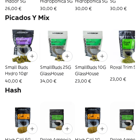
Indoor 5G
Hidroponica 5G
Hidropónica 5G
5G
26,00 €
30,00 €
30,00 €
30,00 €
Picados Y Mix
Small Buds
SmallBuds 25G
SmallBuds 10G
Royal Trim 5
Hydro 10gr
GlassHouse
GlassHouse
23,00 €
40,00 €
34,00 €
23,00 €
Hash
Hash Cali 5G
Polen Amnesia
Hash Cali 1G
Polen Amnesi