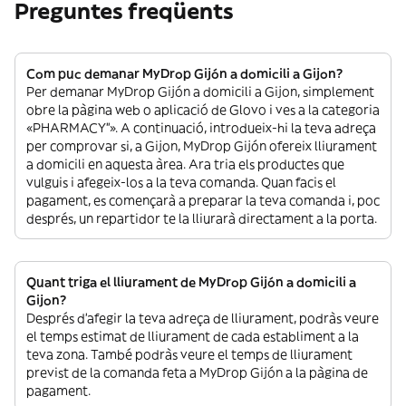
Preguntes freqüents
Com puc demanar MyDrop Gijón a domicili a Gijon?
Per demanar MyDrop Gijón a domicili a Gijon, simplement
obre la pàgina web o aplicació de Glovo i ves a la categoria
«PHARMACY”». A continuació, introdueix-hi la teva adreça
per comprovar si, a Gijon, MyDrop Gijón ofereix lliurament
a domicili en aquesta àrea. Ara tria els productes que
vulguis i afegeix-los a la teva comanda. Quan facis el
pagament, es començarà a preparar la teva comanda i, poc
després, un repartidor te la lliurarà directament a la porta.
Quant triga el lliurament de MyDrop Gijón a domicili a
Gijon?
Després d’afegir la teva adreça de lliurament, podràs veure
el temps estimat de lliurament de cada establiment a la
teva zona. També podràs veure el temps de lliurament
previst de la comanda feta a MyDrop Gijón a la pàgina de
pagament.