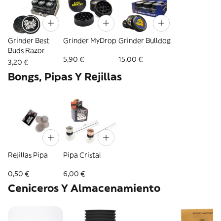
Grinder Best
Grinder MyDrop
Grinder Bulldog
Buds Razor
5,90 €
15,00 €
3,20 €
Bongs, Pipas Y Rejillas
Rejillas Pipa
Pipa Cristal
0,50 €
6,00 €
Ceniceros Y Almacenamiento