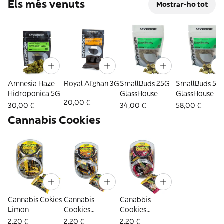
Els més venuts
Mostrar-ho tot
Amnesia Haze
Royal Afghan 3G
SmallBuds 25G
SmallBuds 50
Hidroponica 5G
GlassHouse
GlassHouse
20,00 €
30,00 €
34,00 €
58,00 €
Cannabis Cookies
Cannabis Cokies
Cannabis
Canabbis
Limon
Cookies
Cookies
Chocolate
Strawberry
2,20 €
2,20 €
2,20 €