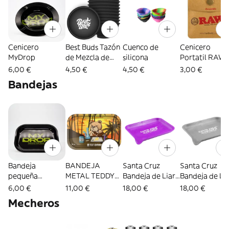
Cenicero
Best Buds Tazón
Cuenco de
Cenicero
MyDrop
de Mezcla de
silicona
Portatil RAW
Silicona 7cm
6,00 €
4,50 €
4,50 €
3,00 €
Negro con Logo
Bandejas
Blanco
Bandeja
BANDEJA
Santa Cruz
Santa Cruz
pequeña
METAL TEDDY
Bandeja de Liar
Bandeja de Li
MyDrop
MONTANA
Biodegradable
Biodegradabl
6,00 €
11,00 €
18,00 €
18,00 €
POWER 29 X
de cáñamo
de cáñamo
Mecheros
19CM
14x19cm
14x19cm