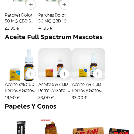
Parches Dolor
Parches Dolor
50 MG CBD 5
50 MG CBD 10
Unidades
Unidades
22,95 €
41,95 €
Aceite Full Spectrum Mascotas
Aceite 3% CBD
Aceite 5% CBD
Aceite 7% CBD
Perros y Gatos
Perros y Gatos
Perros y Gatos
Full Spectrum
Full Spectrum
Full Spectrum
19,90 €
23,00 €
33,00 €
Papeles Y Conos