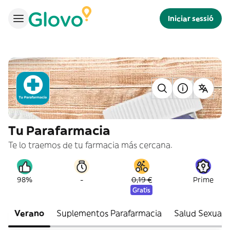
Iniciar sessió
Tu Parafarmacia
Te lo traemos de tu farmacia más cercana.
-
98%
0,19 €
Prime
Gratis
Verano
Suplementos Parafarmacia
Salud Sexual