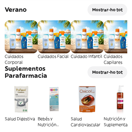
Verano
Mostrar-ho tot
Cuidados
Cuidados Facial
Cuidado Infantil
Cuidados
Corporal
Capilares
Suplementos
Mostrar-ho tot
Parafarmacia
Salud Digestiva
Bebés y
Salud
Nutrición y
Nutrición
Cardiovascular
Suplementaci
Infantil
General