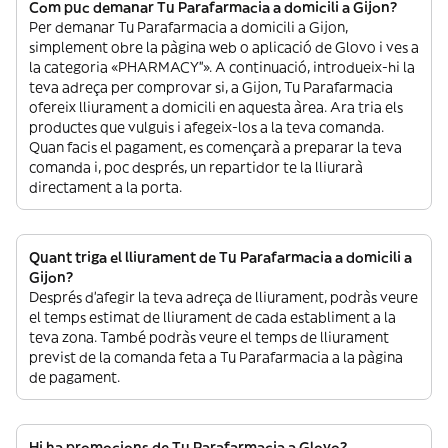
Com puc demanar Tu Parafarmacia a domicili a Gijon?
Per demanar Tu Parafarmacia a domicili a Gijon,
simplement obre la pàgina web o aplicació de Glovo i ves a
la categoria «PHARMACY”». A continuació, introdueix-hi la
teva adreça per comprovar si, a Gijon, Tu Parafarmacia
ofereix lliurament a domicili en aquesta àrea. Ara tria els
productes que vulguis i afegeix-los a la teva comanda.
Quan facis el pagament, es començarà a preparar la teva
comanda i, poc després, un repartidor te la lliurarà
directament a la porta.
Quant triga el lliurament de Tu Parafarmacia a domicili a
Gijon?
Després d’afegir la teva adreça de lliurament, podràs veure
el temps estimat de lliurament de cada establiment a la
teva zona. També podràs veure el temps de lliurament
previst de la comanda feta a Tu Parafarmacia a la pàgina
de pagament.
Hi ha promocions de Tu Parafarmacia a Glovo?