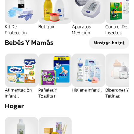
Kit De
Botiquín
Aparatos
Control De
Protección
Medición
Insectos
Bebés Y Mamás
Mostrar-ho tot
Alimentación
Pañales Y
Higiene Infantil
Biberones Y
Infantil
Toallitas
Tetinas
Hogar