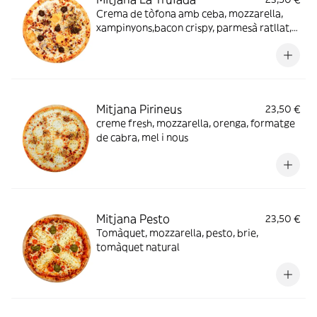
Crema de tòfona amb ceba, mozzarella,
xampinyons,bacon crispy, parmesà ratllat,
tòfona, ou i mel.
Mitjana Pirineus
23,50 €
creme fresh, mozzarella, orenga, formatge
de cabra, mel i nous
Mitjana Pesto
23,50 €
Tomàquet, mozzarella, pesto, brie,
tomàquet natural