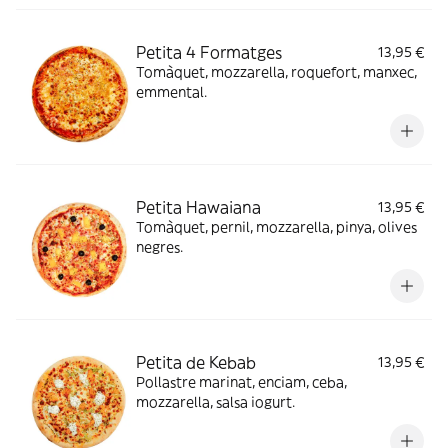
Petita 4 Formatges
13,95 €
Tomàquet, mozzarella, roquefort, manxec,
emmental.
Petita Hawaiana
13,95 €
Tomàquet, pernil, mozzarella, pinya, olives
negres.
Petita de Kebab
13,95 €
Pollastre marinat, enciam, ceba,
mozzarella, salsa iogurt.