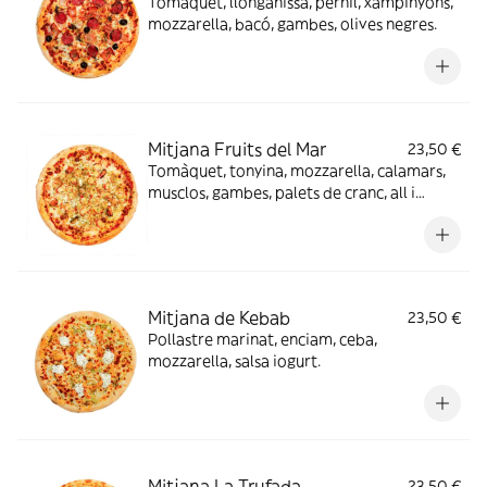
Tomàquet, llonganissa, pernil, xampinyons,
mozzarella, bacó, gambes, olives negres.
Mitjana Fruits del Mar
23,50 €
Tomàquet, tonyina, mozzarella, calamars,
musclos, gambes, palets de cranc, all i
julivert.
Mitjana de Kebab
23,50 €
Pollastre marinat, enciam, ceba,
mozzarella, salsa iogurt.
Mitjana La Trufada
23,50 €