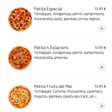
Petita Especial
13,95 €
Tomàquet, llonganissa, pernil, xampinyons,
mozzarella, bacó, gambes, olives negres.
Petita 4 Estacions
13,95 €
Tomàquet, llonganissa, pernil, xampinyons,
mozzarella, anxoves.
Petita Fruits del Mar
13,95 €
Tomàquet, tonyina, mozzarella, calamars,
musclos, gambes, palets de cranc, all i
julivert.