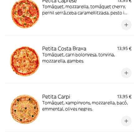
Petita Caprese
13,95 €
Tomàquet, mozzarella, tomàquet cherry,
pernil serrà,ceba caramel·litzada, pesto i
orenga.
Petita Costa Brava
13,95 €
Tomàquet, carn bolonyesa, tonyina,
mozzarella, gambes.
Petita Carpi
13,95 €
Tomàquet, xampinyons, mozzarella, bacó,
emmental, olives negres.