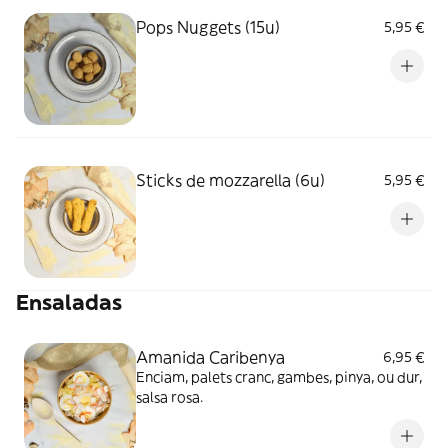
Pops Nuggets (15u)
5,95 €
Sticks de mozzarella (6u)
5,95 €
Ensaladas
Amanida Caribenya
6,95 €
Enciam, palets cranc, gambes, pinya, ou dur,
salsa rosa.