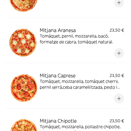
Mitjana Aranesa
23,50 €
Tomàquet, pernil, mozzarella, bacó,
formatge de cabra, tomàquet natural.
Mitjana Caprese
23,50 €
Tomàquet, mozzarella, tomàquet cherry,
pernil serrà,ceba caramel·litzada, pesto i
orenga.
Mitjana Chipotle
23,50 €
Tomàquet, mozzarella, pollastre chipotle,