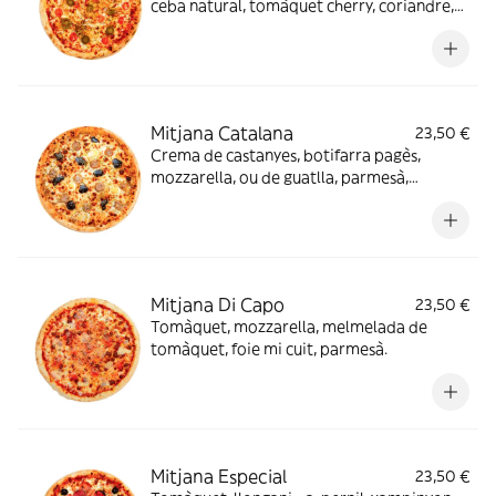
ceba natural, tomàquet cherry, coriandre,
llima, "jalapeño"
Mitjana Catalana
23,50 €
Crema de castanyes, botifarra pagès,
mozzarella, ou de guatlla, parmesà,
reducció de mòdena.
Mitjana Di Capo
23,50 €
Tomàquet, mozzarella, melmelada de
tomàquet, foie mi cuit, parmesà.
Mitjana Especial
23,50 €