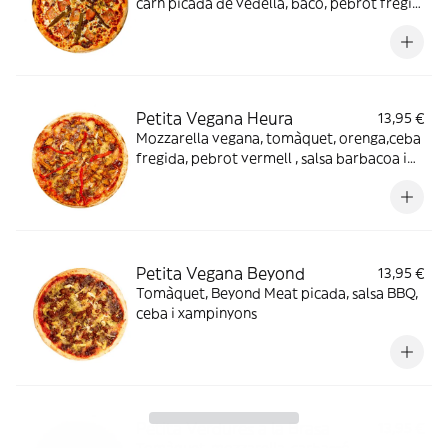
carn picada de vedella, bacó, pebrot fregit
verd.
Petita Vegana Heura
13,95 €
Mozzarella vegana, tomàquet, orenga,ceba
fregida, pebrot vermell , salsa barbacoa i
pollastre vegà Heura.
Petita Vegana Beyond
13,95 €
Tomàquet, Beyond Meat picada, salsa BBQ,
ceba i xampinyons
Petita Verdures a la Brasa
13,95 €