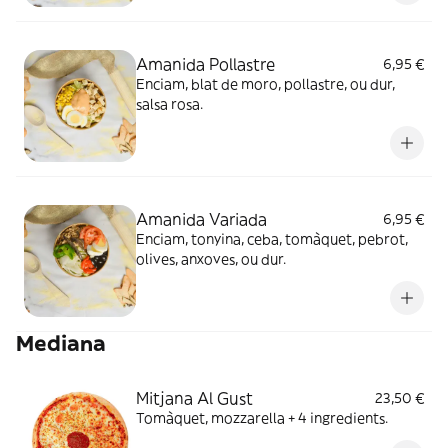
Amanida Pollastre
6,95 €
Enciam, blat de moro, pollastre, ou dur,
salsa rosa.
Amanida Variada
6,95 €
Enciam, tonyina, ceba, tomàquet, pebrot,
olives, anxoves, ou dur.
Mediana
Mitjana Al Gust
23,50 €
Tomàquet, mozzarella + 4 ingredients.