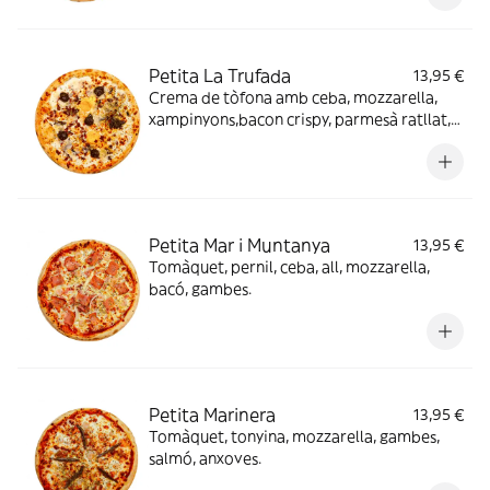
Petita La Trufada
13,95 €
Crema de tòfona amb ceba, mozzarella,
xampinyons,bacon crispy, parmesà ratllat,
tòfona, ou i mel.
Petita Mar i Muntanya
13,95 €
Tomàquet, pernil, ceba, all, mozzarella,
bacó, gambes.
Petita Marinera
13,95 €
Tomàquet, tonyina, mozzarella, gambes,
salmó, anxoves.