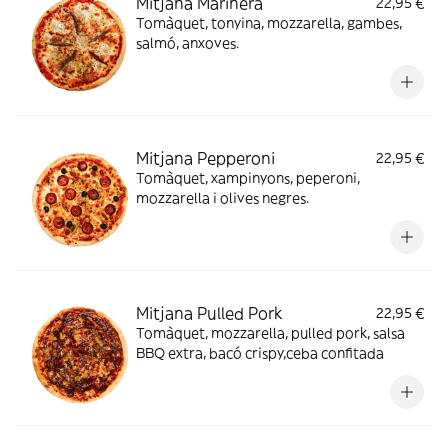
Mitjana Marinera
22,95 €
Tomàquet, tonyina, mozzarella, gambes,
salmó, anxoves.
Mitjana Pepperoni
22,95 €
Tomàquet, xampinyons, peperoni,
mozzarella i olives negres.
Mitjana Pulled Pork
22,95 €
Tomàquet, mozzarella, pulled pork, salsa
BBQ extra, bacó crispy,ceba confitada