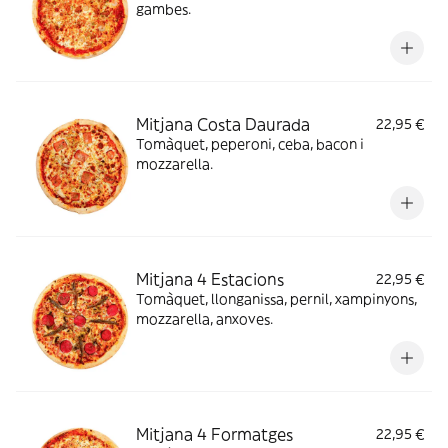
gambes.
Mitjana Costa Daurada
22,95 €
Tomàquet, peperoni, ceba, bacon i
mozzarella.
Mitjana 4 Estacions
22,95 €
Tomàquet, llonganissa, pernil, xampinyons,
mozzarella, anxoves.
Mitjana 4 Formatges
22,95 €