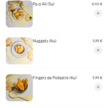
Pa d All (5u)
6,40 €
Nuggets (6u)
5,95 €
Fingers de Pollastre (6u)
5,95 €