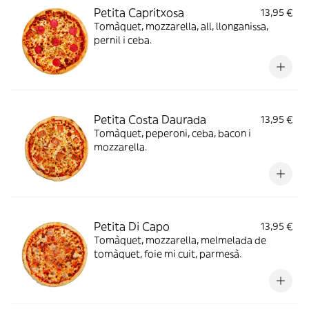
Petita Capritxosa
13,95 €
Tomàquet, mozzarella, all, llonganissa,
pernil i ceba.
Petita Costa Daurada
13,95 €
Tomàquet, peperoni, ceba, bacon i
mozzarella.
Petita Di Capo
13,95 €
Tomàquet, mozzarella, melmelada de
tomàquet, foie mi cuit, parmesà.