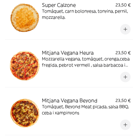
Super Calzone
23,50 €
Tomàquet, carn bolonyesa, tonyina, pernil,
mozzarella.
Mitjana Vegana Heura
23,50 €
Mozzarella vegana, tomàquet, orenga,ceba
fregida, pebrot vermell , salsa barbacoa i
pollastre vegà Heura.
Mitjana Vegana Beyond
23,50 €
Tomàquet, Beyond Meat picada, salsa BBQ,
ceba i xampinyons