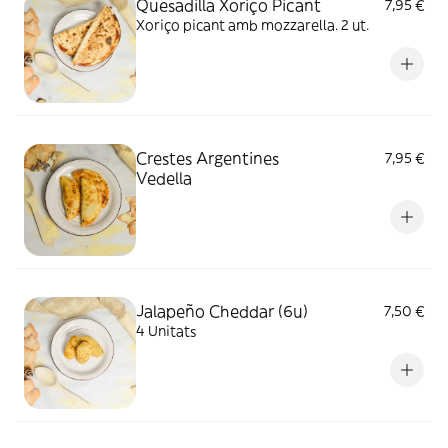
Quesadilla Xoriço Picant
7,95 €
Xoriço picant amb mozzarella. 2 ut.
Crestes Argentines
7,95 €
Vedella
Jalapeño Cheddar (6u)
7,50 €
4 Unitats