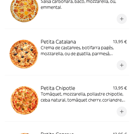
Salsa carbonara, bacó, mozzarella, ou,
emmental.
Petita Catalana
13,95 €
Crema de castanyes, botifarra pagès,
mozzarella, ou de guatlla, parmesà,
reducció de mòdena.
Petita Chipotle
13,95 €
Tomàquet, mozzarella, pollastre chipotle,
ceba natural, tomàquet cherry, coriandre,
llima, "jalapeño"