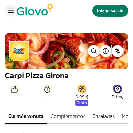
Iniciar sessió
Carpi Pizza Girona
-
--
0,99 €
Prime
Gratis
Els més venuts
Complementos
Ensaladas
Medi