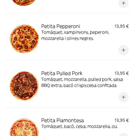
Petita Pepperoni
13,95 €
Tomàquet, xampinyons, peperoni,
mozzarella i olives negres.
Petita Pulled Pork
13,95 €
Tomàquet, mozzarella, pulled pork, salsa
BBQ extra, bacó crispy,ceba confitada
Petita Piamontesa
13,95 €
Tomàquet, bacó, ceba, mozzarella, ou.