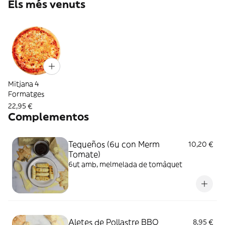
Els més venuts
Mitjana 4
Formatges
22,95 €
Complementos
Tequeños (6u con Merm
10,20 €
Tomate)
6ut amb, melmelada de tomàquet
Aletes de Pollastre BBQ
8,95 €