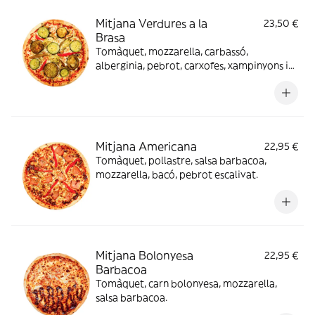
Mitjana Verdures a la
23,50 €
Brasa
Tomàquet, mozzarella, carbassó,
alberginia, pebrot, carxofes, xampinyons i
oli picant.
Mitjana Americana
22,95 €
Tomàquet, pollastre, salsa barbacoa,
mozzarella, bacó, pebrot escalivat.
Mitjana Bolonyesa
22,95 €
Barbacoa
Tomàquet, carn bolonyesa, mozzarella,
salsa barbacoa.