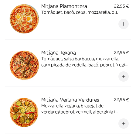
Mitjana Piamontesa
22,95 €
Tomàquet, bacó, ceba, mozzarella, ou.
Mitjana Texana
22,95 €
Tomàquet, salsa barbacoa, mozzarella,
carn picada de vedella, bacó, pebrot fregit
verd.
Mitjana Vegana Verdures
22,95 €
Mozzarella vegana, brasejat de
verdures(pebrot vermell, albergínia i
carbassó), ceba i xampinyons.