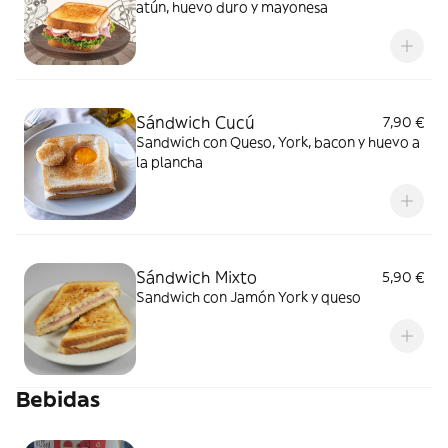
atún, huevo duro y mayonesa
Sándwich Cucú
7,90 €
Sandwich con Queso, York, bacon y huevo a
la plancha
Sándwich Mixto
5,90 €
Sandwich con Jamón York y queso
Bebidas