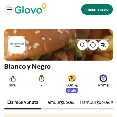
Iniciar sessió
Blanco y Negro
-
88%
0,49 €
Prime
Gratis
Els més venuts
Hamburguesas
Hamburguesas XL