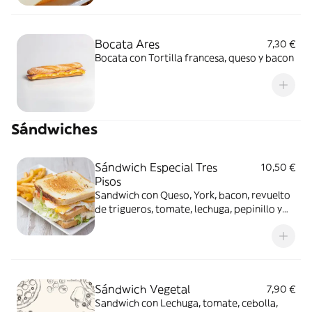
Bocata Ares
7,30 €
Bocata con Tortilla francesa, queso y bacon
Sándwiches
Sándwich Especial Tres
10,50 €
Pisos
Sandwich con Queso, York, bacon, revuelto
de trigueros, tomate, lechuga, pepinillo y
mayonesa
Sándwich Vegetal
7,90 €
Sandwich con Lechuga, tomate, cebolla,