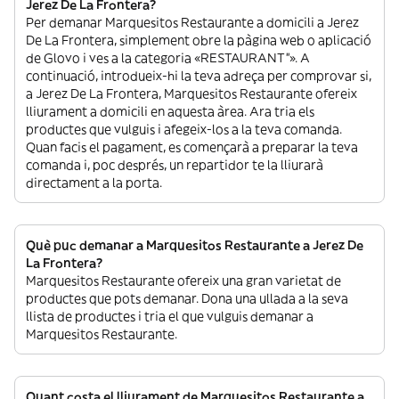
Jerez De La Frontera?
Per demanar Marquesitos Restaurante a domicili a Jerez
De La Frontera, simplement obre la pàgina web o aplicació
de Glovo i ves a la categoria «RESTAURANT”». A
continuació, introdueix-hi la teva adreça per comprovar si,
a Jerez De La Frontera, Marquesitos Restaurante ofereix
lliurament a domicili en aquesta àrea. Ara tria els
productes que vulguis i afegeix-los a la teva comanda.
Quan facis el pagament, es començarà a preparar la teva
comanda i, poc després, un repartidor te la lliurarà
directament a la porta.
Què puc demanar a Marquesitos Restaurante a Jerez De
La Frontera?
Marquesitos Restaurante ofereix una gran varietat de
productes que pots demanar. Dona una ullada a la seva
llista de productes i tria el que vulguis demanar a
Marquesitos Restaurante.
Quant costa el lliurament de Marquesitos Restaurante a