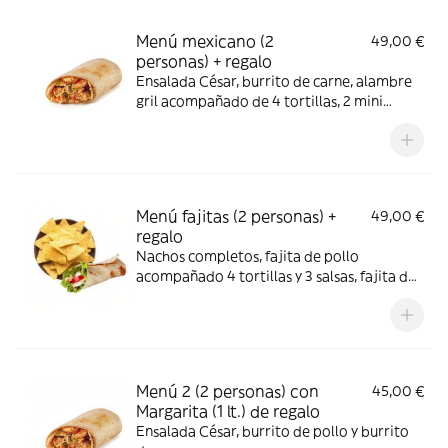
Menú mexicano (2
49,00 €
personas) + regalo
Ensalada César, burrito de carne, alambre
gril acompañado de 4 tortillas, 2 mini
helados Magnum y 1 botella Ribera del
Duero de regalo
Menú fajitas (2 personas) +
49,00 €
regalo
Nachos completos, fajita de pollo
acompañado 4 tortillas y 3 salsas, fajita de
ternera, acompañado 4 tortillas y 3 salsas, 2
mini helados Magnum y 1 botella Ribera del
Duero de regalo
Menú 2 (2 personas) con
45,00 €
Margarita (1 lt.) de regalo
Ensalada César, burrito de pollo y burrito