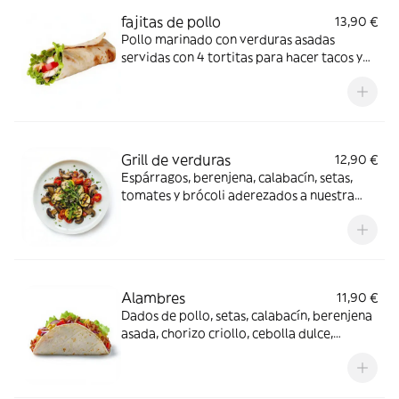
fajitas de pollo
13,90 €
Pollo marinado con verduras asadas
servidas con 4 tortitas para hacer tacos y
tres salsas
Grill de verduras
12,90 €
Espárragos, berenjena, calabacín, setas,
tomates y brócoli aderezados a nuestra
manera
Alambres
11,90 €
Dados de pollo, setas, calabacín, berenjena
asada, chorizo criollo, cebolla dulce,
mozzarella gratinada y acompañado de 4
tortitas para hacer tacos