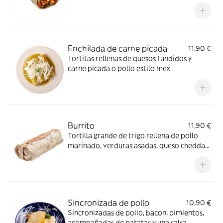
maíz y jalapeño, gratinado con quesos,
acompañado de patatas mex y salsa
mexicana. Cereales que contengan gluten,
leche y sus derivados, soja y productos a
base soja.
Enchilada de carne picada
11,90 €
Tortitas rellenas de quesos fundidos y
carne picada o pollo estilo mex
Burrito
11,90 €
Tortilla grande de trigo rellena de pollo
marinado, verduras asadas, queso cheddar,
mozzarella gratinados, acompañado de
chili, carne y arroz mex
Sincronizada de pollo
10,90 €
Sincronizadas de pollo, bacon, pimientos,
acompañadas de patatas y una salsa