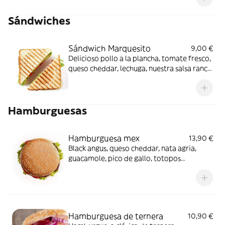
Sándwiches
Sándwich Marquesito
9,00 €
Delicioso pollo a la plancha, tomate fresco,
queso cheddar, lechuga, nuestra salsa ranch
y patatas gajo
Hamburguesas
Hamburguesa mex
13,90 €
Black angus, queso cheddar, nata agria,
guacamole, pico de gallo, totopos
troceados, jalapeños, delicioso pan de
semillas Y patatas gajo
Hamburguesa de ternera
10,90 €