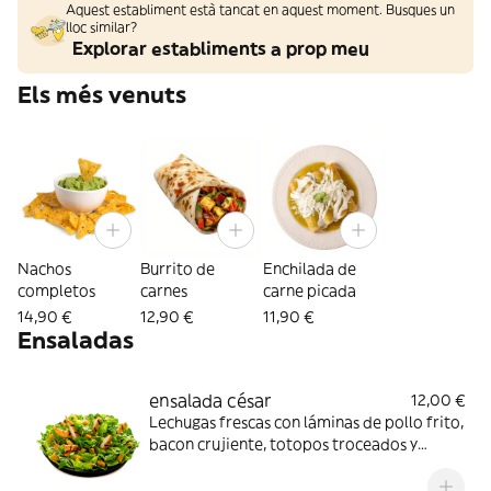
Aquest establiment està tancat en aquest moment. Busques un
lloc similar?
Explorar establiments a prop meu
Els més venuts
Nachos
Burrito de
Enchilada de
completos
carnes
carne picada
14,90 €
12,90 €
11,90 €
Ensaladas
ensalada césar
12,00 €
Lechugas frescas con láminas de pollo frito,
bacon crujiente, totopos troceados y
aderezada en salsa César