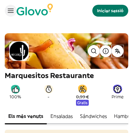
Iniciar sessió
Marquesitos Restaurante
-
100%
0,99 €
Prime
Gratis
Els més venuts
Ensaladas
Sándwiches
Hambur