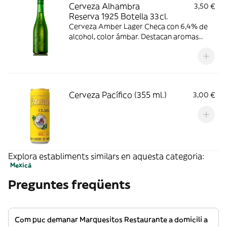
Cerveza Alhambra
3,50 €
Reserva 1925 Botella 33cl.
Cerveza Amber Lager Checa con 6,4% de
alcohol, color ámbar. Destacan aromas
florales y a caramelo, con gusto
ligeramente amargo y acidez suave.
Consumir entre 6-9 °C.
Cerveza Pacífico (355 ml.)
3,00 €
Explora establiments similars en aquesta categoria:
Mexicà
Preguntes freqüents
Com puc demanar Marquesitos Restaurante a domicili a