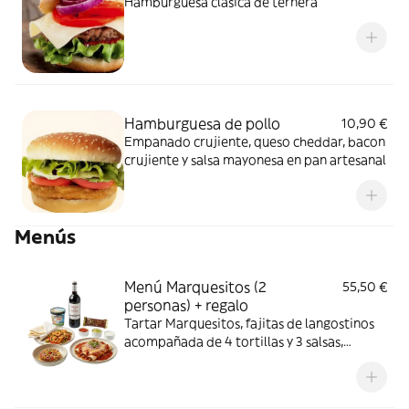
Hamburguesa clásica de ternera
Hamburguesa de pollo
10,90 €
Empanado crujiente, queso cheddar, bacon
crujiente y salsa mayonesa en pan artesanal
Menús
Menú Marquesitos (2
55,50 €
personas) + regalo
Tartar Marquesitos, fajitas de langostinos
acompañada de 4 tortillas y 3 salsas,
enchilada del suelo picante, 1 tarrina Ben &
Jerry`s, mini helado Magnum y 1 botella
Ribera del Duero de regalo