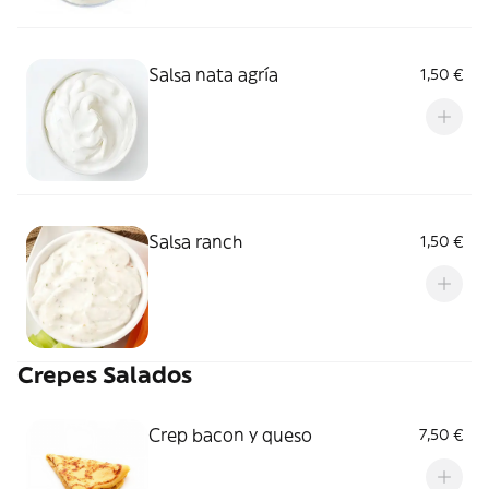
Salsa nata agría
1,50 €
Salsa ranch
1,50 €
Crepes Salados
Crep bacon y queso
7,50 €