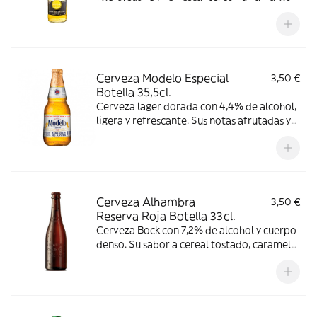
sutil y un sabor dulce afrutado con toque a
cereal. Consumir entre 3-6 °C.
Cerveza Modelo Especial
3,50 €
Botella 35,5cl.
Cerveza lager dorada con 4,4% de alcohol,
ligera y refrescante. Sus notas afrutadas y
de cereal tostado ofrecen un balance
perfecto entre malta y lúpulo.
Cerveza Alhambra
3,50 €
Reserva Roja Botella 33cl.
Cerveza Bock con 7,2% de alcohol y cuerpo
denso. Su sabor a cereal tostado, caramelo
y frutas, tiene un gusto amargo
pronunciado y ligera acidez. Consumir
entre 4-8 °C.