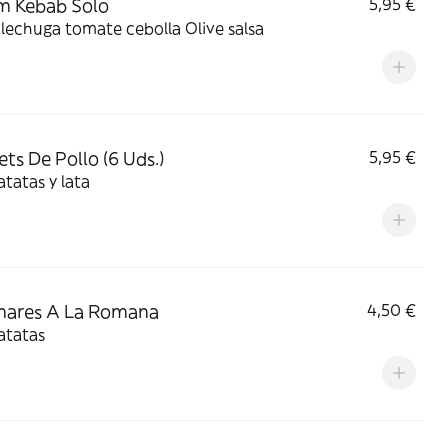
m Kebab Solo
5,95 €
lechuga tomate cebolla Olive salsa
ts De Pollo (6 Uds.)
5,95 €
tatas y lata
mares A La Romana
4,50 €
atatas