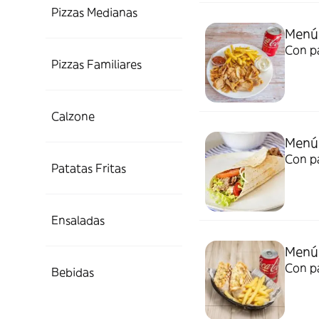
Pizzas Medianas
Menú 
Con pa
Pizzas Familiares
Calzone
Menú
Con pa
Patatas Fritas
Ensaladas
Menú
Con pa
Bebidas