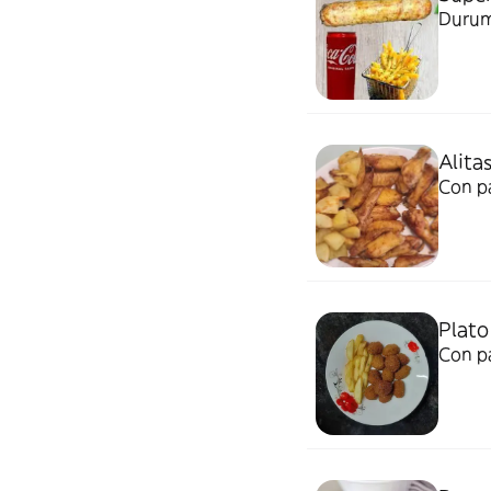
Durum
Alitas
Con pa
Plato 
Con pa