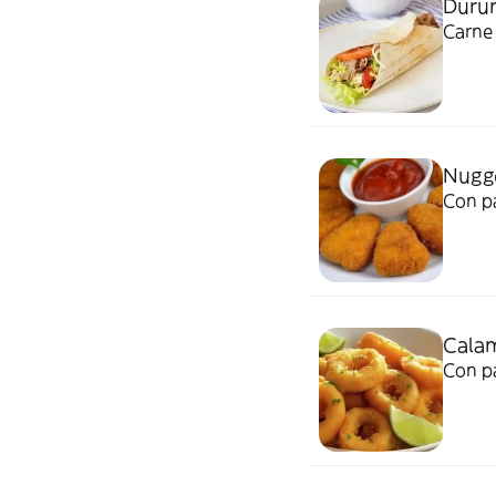
Duru
Carne 
Nugge
Con pa
Cala
Con p