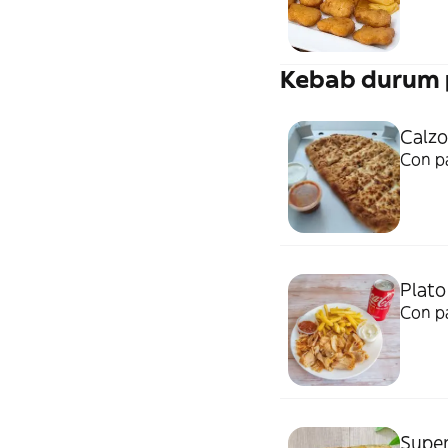
Kebab durum p
Calz
Con pa
Plato
Con pa
Super