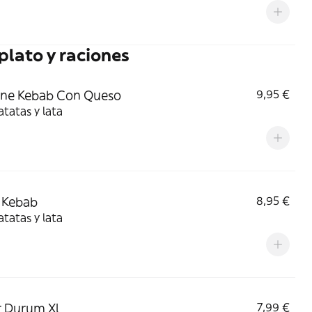
lato y raciones
one Kebab Con Queso
9,95 €
tatas y lata
 Kebab
8,95 €
tatas y lata
 Durum Xl
7,99 €