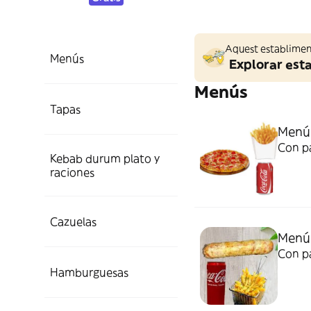
Aquest establiment
Menús
Explorar est
Menús
Tapas
Menú 
Con pa
Kebab durum plato y
raciones
Cazuelas
Menú 
Con pa
Hamburguesas