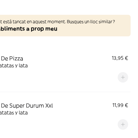
 està tancat en aquest moment. Busques un lloc similar?
abliments a prop meu
De Pizza
13,95 €
tatas y lata
De Super Durum Xxl
11,99 €
tatas y lata