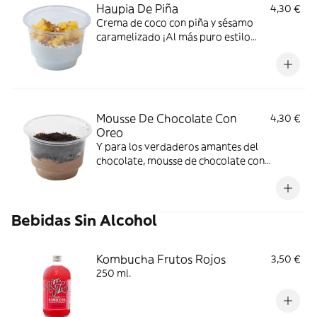
Haupia De Piña
4,30 €
Crema de coco con piña y sésamo
caramelizado ¡Al más puro estilo
hawaiano!
Mousse De Chocolate Con
4,30 €
Oreo
Y para los verdaderos amantes del
chocolate, mousse de chocolate con
topping de galletas Òreo
Bebidas Sin Alcohol
Kombucha Frutos Rojos
3,50 €
250 ml.