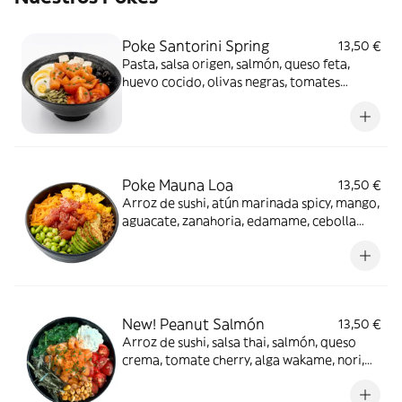
Poke Santorini Spring
13,50 €
Pasta, salsa origen, salmón, queso feta,
huevo cocido, olivas negras, tomates
Cherry, pipas de calabaza y cebollino.
Poke Mauna Loa
13,50 €
Arroz de sushi, atún marinada spicy, mango,
aguacate, zanahoria, edamame, cebolla
crujiente, tobiko, copos de chili y salsa
origen
New! Peanut Salmón
13,50 €
Arroz de sushi, salsa thai, salmón, queso
crema, tomate cherry, alga wakame, nori,
maíz frito, tobiko y cebollino