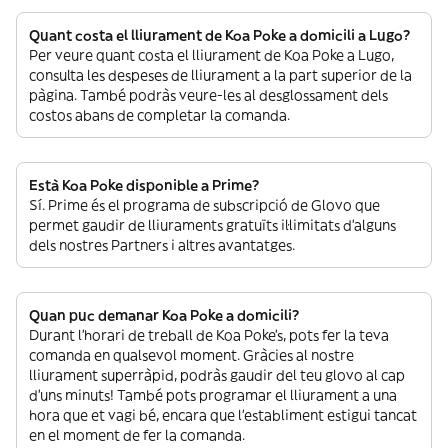
Quant costa el lliurament de Koa Poke a domicili a Lugo?
Per veure quant costa el lliurament de Koa Poke a Lugo,
consulta les despeses de lliurament a la part superior de la
pàgina. També podràs veure-les al desglossament dels
costos abans de completar la comanda.
Està Koa Poke disponible a Prime?
Sí. Prime és el programa de subscripció de Glovo que
permet gaudir de lliuraments gratuïts il·limitats d’alguns
dels nostres Partners i altres avantatges.
Quan puc demanar Koa Poke a domicili?
Durant l’horari de treball de Koa Poke’s, pots fer la teva
comanda en qualsevol moment. Gràcies al nostre
lliurament superràpid, podràs gaudir del teu glovo al cap
d’uns minuts! També pots programar el lliurament a una
hora que et vagi bé, encara que l’establiment estigui tancat
en el moment de fer la comanda.