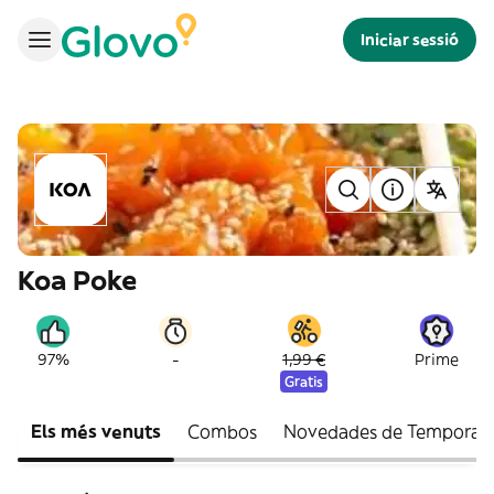
Iniciar sessió
Koa Poke
-
97%
1,99 €
Prime
Gratis
Els més venuts
Combos
Novedades de Temporad