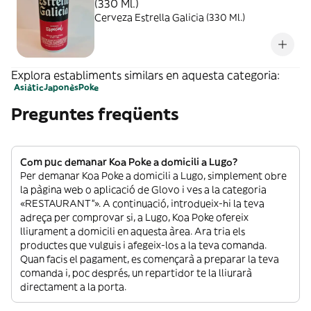
(330 Ml.)
Cerveza Estrella Galicia (330 Ml.)
Explora establiments similars en aquesta categoria:
Asiàtic
Japonès
Poke
Preguntes freqüents
Com puc demanar Koa Poke a domicili a Lugo?
Per demanar Koa Poke a domicili a Lugo, simplement obre
la pàgina web o aplicació de Glovo i ves a la categoria
«RESTAURANT”». A continuació, introdueix-hi la teva
adreça per comprovar si, a Lugo, Koa Poke ofereix
lliurament a domicili en aquesta àrea. Ara tria els
productes que vulguis i afegeix-los a la teva comanda.
Quan facis el pagament, es començarà a preparar la teva
comanda i, poc després, un repartidor te la lliurarà
directament a la porta.