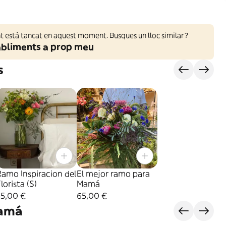
 està tancat en aquest moment. Busques un lloc similar?
abliments a prop meu
s
amo Inspiracion del
El mejor ramo para
lorista (S)
Mamá
55,00 €
65,00 €
Mamá