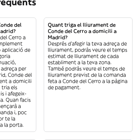
reqüents
onde del
Quant triga el lliurament de
Madrid?
Conde del Cerro a domicili a
del Cerro a
Madrid?
simplement
Després d’afegir la teva adreça de
 aplicació de
lliurament, podràs veure el temps
goria
estimat de lliurament de cada
nuació,
establiment a la teva zona.
a adreça per
També podràs veure el temps de
rid, Conde del
lliurament previst de la comanda
ent a domicili
feta a Conde del Cerro a la pàgina
tria els
de pagament.
s i afegeix-
a. Quan facis
mençarà a
manda i, poc
r te la
a la porta.