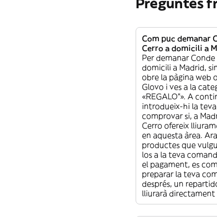
Preguntes f
Com puc demanar C
Cerro a domicili a 
Per demanar Conde 
domicili a Madrid, 
obre la pàgina web o
Glovo i ves a la cate
«REGALO”». A conti
introdueix-hi la tev
comprovar si, a Mad
Cerro ofereix lliuram
en aquesta àrea. Ara 
productes que vulgui
los a la teva comand
el pagament, es co
preparar la teva co
després, un repartido
lliurarà directament 