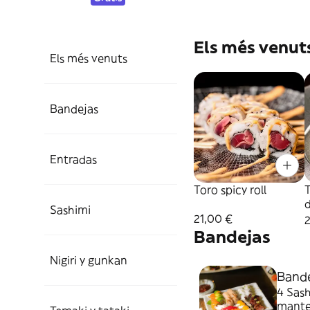
Els més venut
Els més venuts
Bandejas
Entradas
Toro spicy roll
Sashimi
21,00 €
2
Bandejas
Nigiri y gunkan
Bande
4 Sash
manteq