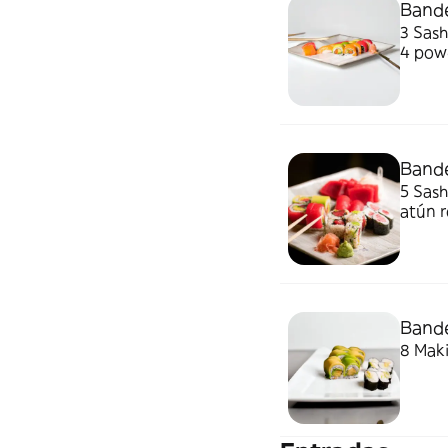
Bande
3 Sash
4 powe
Bande
5 Sash
atún r
Bande
8 Maki