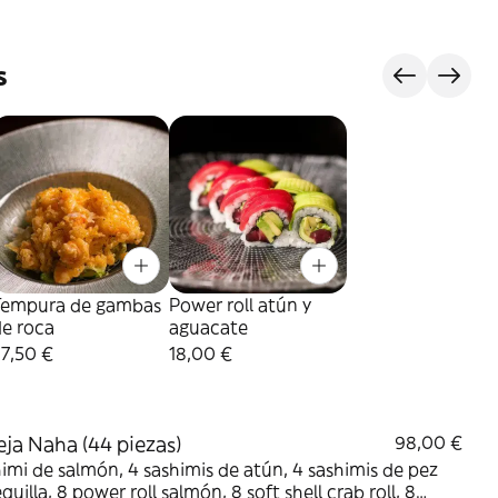
s
Tempura de gambas
Power roll atún y
de roca
aguacate
7,50 €
18,00 €
ja Naha (44 piezas)
98,00 €
imi de salmón, 4 sashimis de atún, 4 sashimis de pez
uilla, 8 power roll salmón, 8 soft shell crab roll, 8