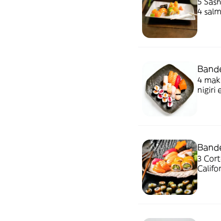
5 Sash
4 salm
Bande
4 maki
nigiri 
1 gun
Bande
3 Cort
Califo
atún, 1