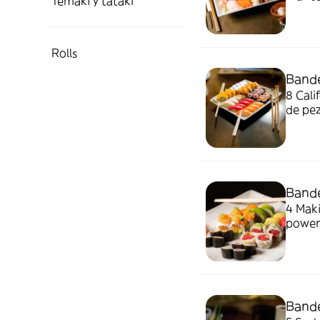
Temaki y tataki
negito
flamb
Rolls
Bande
8 Calif
de pez
salmón
Bande
4 Maki
power 
roll
Bande