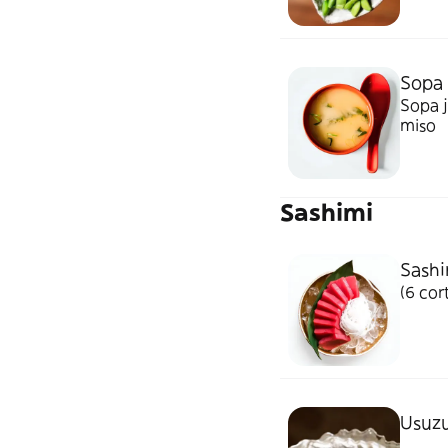
Sopa 
Sopa j
miso
Sashimi
Sashi
(6 cor
Usuzu