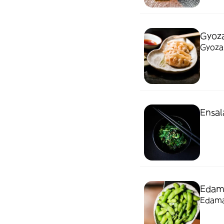
Gyoza
Gyozas
Ensa
Eda
Edama