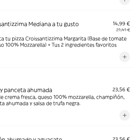
caCola con premio
santizzima Mediana a tu gusto
14,99 €
21,41 €
ta tu pizza Croissantizzima Margarita (Base de tomate
o 100% Mozzarella) + Tus 2 ingredientes favoritos
 y panceta ahumada
23,56 €
de crema fresca, queso 100% mozzarella, champiñón,
a ahumada y salsa de trufa negra.
ón ahumado y aguacate
23,56 €