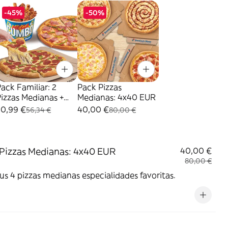
-45%
-50%
ack Familiar: 2
Pack Pizzas
izzas Medianas +
Medianas: 4x40 EUR
Mega Cubo
30,99 €
40,00 €
56,34 €
80,00 €
Pizzas Medianas: 4x40 EUR
40,00 €
80,00 €
tus 4 pizzas medianas especialidades favoritas.