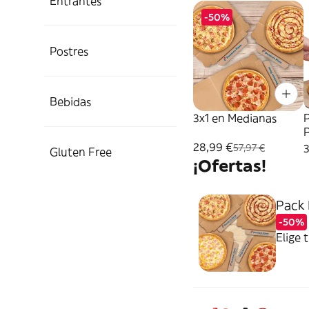
Entrantes
-50%
Postres
Bebidas
3x1 en Medianas
P
P
28,99 €
57,97 €
Gluten Free
¡Ofertas!
Pack 
-50%
Elige 