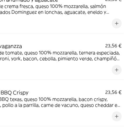
de crema fresca, queso 100% mozzarella, salmón
dos Dominguez en lonchas, aguacate, eneldo y
o negro.
vaganzza
23,56 €
de tomate, queso 100% mozzarella, ternera especiada,
oni, york, bacon, cebolla, pimiento verde, champiñón
tunas negras.
 BBQ Crispy
23,56 €
BBQ texas, queso 100% mozzarella, bacon crispy,
 pollo a la parrilla, carne de vacuno, queso cheddar en
de y salsa