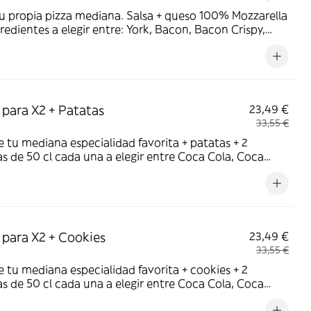
u propia pizza mediana. Salsa + queso 100% Mozzarella
gredientes a elegir entre: York, Bacon, Bacon Crispy,
de vacuno, Pollo a la parrilla, Pepperoni,
Champiñón, Cebolla, Cebolla Caramelizada, Pimiento
 Maiz, Aceitunas negras
para X2 + Patatas
23,49 €
33,55 €
 tu mediana especialidad favorita + patatas + 2
s de 50 cl cada una a elegir entre Coca Cola, Coca
ero, Fanta de naranja, Fuze tea o Aquarius de limón.
caCola con premio
para X2 + Cookies
23,49 €
33,55 €
 tu mediana especialidad favorita + cookies + 2
s de 50 cl cada una a elegir entre Coca Cola, Coca
ero, Fanta de naranja, Fuze tea o Aquarius de limón.