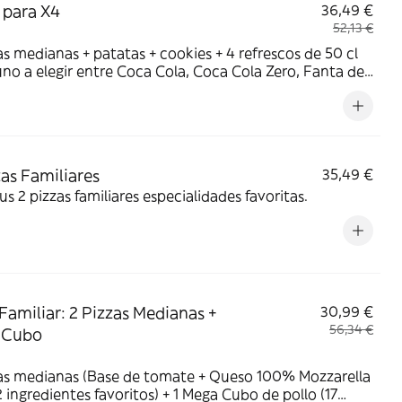
para X4
36,49 €
52,13 €
as medianas + patatas + cookies + 4 refrescos de 50 cl
no a elegir entre Coca Cola, Coca Cola Zero, Fanta de
a, Fuze tea o Aquarius de limón. Tu CocaCola con
o
zas Familiares
35,49 €
tus 2 pizzas familiares especialidades favoritas.
Familiar: 2 Pizzas Medianas +
30,99 €
56,34 €
 Cubo
zas medianas (Base de tomate + Queso 100% Mozzarella
2 ingredientes favoritos) + 1 Mega Cubo de pollo (17