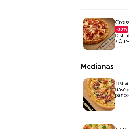
Tu Co
Crois
-30%
Disfru
+ Ques
Medianas
Trufa
Base 
pancet
Salm