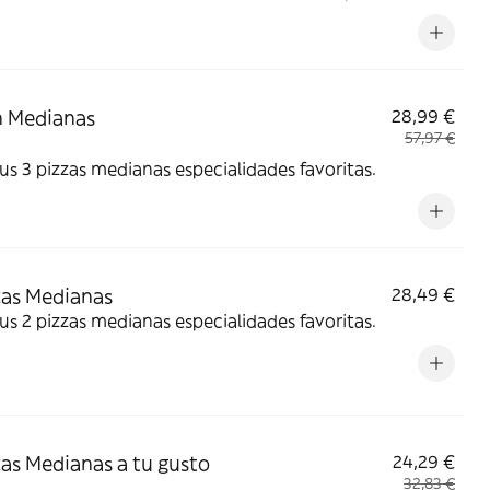
es: 5 piezas de Strippers, 6 piezas de Kickers y 6 piezas
gets.) o Alitas de pollo marinadas (18 unidades)
n Medianas
28,99 €
57,97 €
tus 3 pizzas medianas especialidades favoritas.
zas Medianas
28,49 €
tus 2 pizzas medianas especialidades favoritas.
zas Medianas a tu gusto
24,29 €
32,83 €