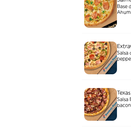
Base 
Ahuma
sésam
Extra
Salsa 
pepper
y acei
Texas
Salsa 
bacon,
el bor