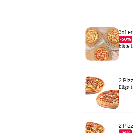
unidad
de Nug
3x1 e
-50%
Elige 
2 Piz
Elige 
2 Piz