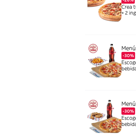
-26%
Crea t
+ 2 in
Carne 
Atún,
verde,
Menú 
-30%
Escoge
bebida
Cola Z
Tu Co
Menú 
-30%
Escoge
bebida
Cola Z