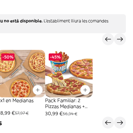
u no està disponible.
L'establiment lliura les comandes
-50%
-45%
3x1 en Medianas
Pack Familiar: 2
Pizzas Medianas +
Mega Cubo
28,99 €
30,99 €
57,97 €
56,34 €
s