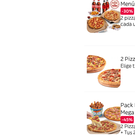
Menú 
-30%
2 pizz
cada u
naranj
premi
2 Piz
Elige 
Pack 
Mega
-45%
2 Piz
+ Tus 