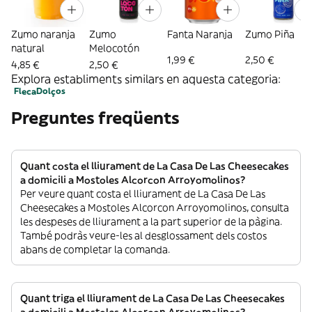
Zumo naranja
Zumo
Fanta Naranja
Zumo Piña
natural
Melocotón
1,99 €
2,50 €
4,85 €
2,50 €
Explora establiments similars en aquesta categoria:
Fleca
Dolços
Preguntes freqüents
Quant costa el lliurament de La Casa De Las Cheesecakes
a domicili a Mostoles Alcorcon Arroyomolinos?
Per veure quant costa el lliurament de La Casa De Las
Cheesecakes a Mostoles Alcorcon Arroyomolinos, consulta
les despeses de lliurament a la part superior de la pàgina.
També podràs veure-les al desglossament dels costos
abans de completar la comanda.
Quant triga el lliurament de La Casa De Las Cheesecakes
a domicili a Mostoles Alcorcon Arroyomolinos?