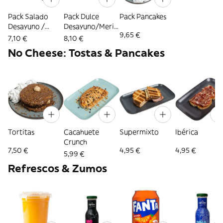
Pack Salado
Pack Dulce
Pack Pancakes
Desayuno /
Desayuno/Merie
9,65 €
Merienda
nda
7,10 €
8,10 €
No Cheese: Tostas & Pancakes
Tortitas
Cacahuete
Supermixto
Ibérica
Crunch
7,50 €
4,95 €
4,95 €
5,99 €
Refrescos & Zumos