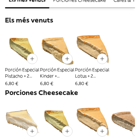
Els més venuts
Porción Especial
Porción Especial
Porción Especial
Pistacho + 2
Kinder +
Lotus + 2
Toppings
2 Toppings
Toppings
6,80 €
6,80 €
6,80 €
Porciones Cheesecake