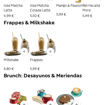
Iced Matcha
Iced Matcha
Mango & Passion
Berries and
Latte
Colada Latte
More
5,99 €
4,99 €
5,50 €
5,99 €
Frappes & Milkshake
Milkshake
Frappes
6,80 €
5,99 €
Brunch: Desayunos & Meriendas