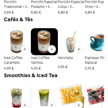
Porción
Porción Especial
Porción Especial
Porción Espec
Tradicional + 2
Pistacho + 2
Lotus + 2
Oreo + 2
Toppings
Toppings
Toppings
Toppings
5,99 €
6,80 €
6,80 €
6,80 €
Cafés & Tés
Iced Coffee
Iced Coffee
Horchata
Espresso 100
Caramelo
Vainilla
Natural
3,95 €
4,95 €
4,95 €
2,10 €
Smoothies & Iced Tea