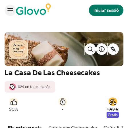
Iniciar sessió
La Casa De Las Cheesecakes
-10% en tot el menú ›
-
90%
1,49 €
Gratis
Els més venuts
Porciones Cheesecake
Cafés & Tés