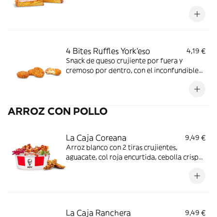
pan de molde Brioche, Salsa sabor York
´eso, Patatas Ruffles York´eso, jamón York y
queso.
4 Bites Ruffles York'eso
4,19 €
Snack de queso crujiente por fuera y
cremoso por dentro, con el inconfundible
sabor de Ruffles York´eso.
ARROZ CON POLLO
La Caja Coreana
9,49 €
Arroz blanco con 2 tiras crujientes,
aguacate, col roja encurtida, cebolla crispy
y salsa BBQ coreana + Complemento a
elegir
La Caja Ranchera
9,49 €