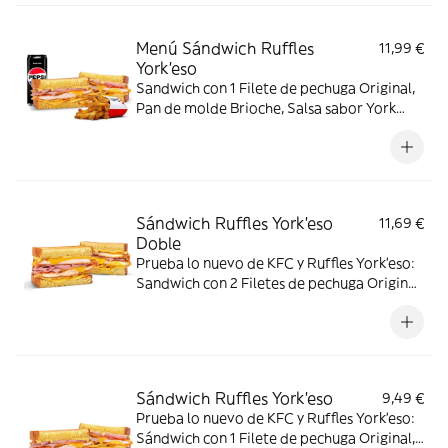
Menú Sándwich Ruffles
11,99 €
York'eso
Sandwich con 1 Filete de pechuga Original,
Pan de molde Brioche, Salsa sabor York
´eso, Patatas Ruffles York´eso, jamón York y
queso. Con Complemento y Bebida.
Sándwich Ruffles York'eso
11,69 €
Doble
Prueba lo nuevo de KFC y Ruffles York'eso:
Sandwich con 2 Filetes de pechuga Original,
Pan de molde Brioche, Salsa sabor York
´eso, Patatas Ruffles York´eso, jamón york y
queso.
Sándwich Ruffles York'eso
9,49 €
Prueba lo nuevo de KFC y Ruffles York'eso:
Sándwich con 1 Filete de pechuga Original,