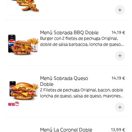
Menú Sobrada BBQ Doble
14,19 €
Burger con 2 filetes de pechuga Original,
doble de salsa barbacoa, loncha de queso,
bacon y pan brioche + Complemento +
Bebida
Menú Sobrada Queso
14,19 €
Doble
2 Filetes de pechuga Original, bacon, doble
loncha de queso, salsa de queso, mayonesa
y pan brioche + Complemento + Bebida
Menú La Coronel Doble
13,99 €