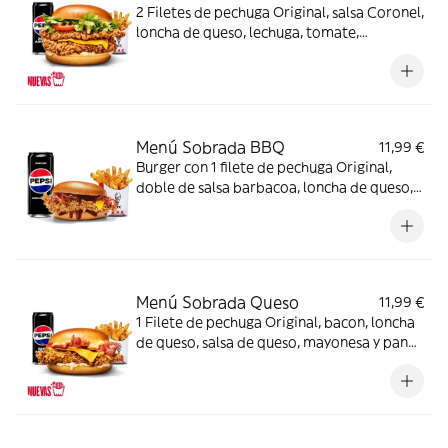
2 Filetes de pechuga Original, salsa Coronel,
loncha de queso, lechuga, tomate,
mayonesa y pan brioche + Complemento +
Bebida
Menú Sobrada BBQ
11,99 €
Burger con 1 filete de pechuga Original,
doble de salsa barbacoa, loncha de queso,
bacon y pan brioche + Complemento +
Bebida
Menú Sobrada Queso
11,99 €
1 Filete de pechuga Original, bacon, loncha
de queso, salsa de queso, mayonesa y pan
brioche + Complemento + Bebida