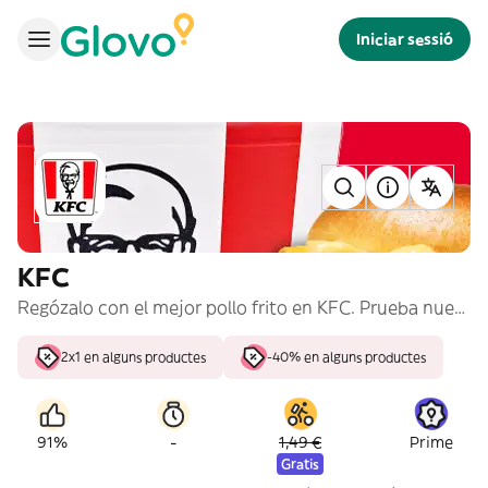
Iniciar sessió
KFC
Regózalo con el mejor pollo frito en KFC. Prueba nuestros cubos de #PolloPollo, burgers y menús para compartir.
2x1 en alguns productes
-40% en alguns productes
-
91%
1,49 €
Prime
Gratis