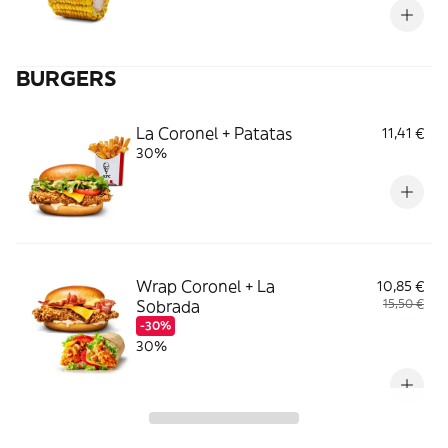
BURGERS
La Coronel + Patatas
11,41 €
30%
Wrap Coronel + La
10,85 €
Sobrada
15,50 €
-30%
30%