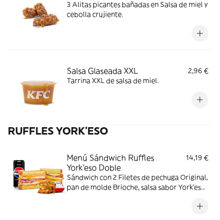
3 Alitas picantes bañadas en Salsa de miel y
cebolla crujiente.
Salsa Glaseada XXL
2,96 €
Tarrina XXL de salsa de miel.
RUFFLES YORK'ESO
Menú Sándwich Ruffles
14,19 €
York'eso Doble
Sándwich con 2 Filetes de pechuga Original,
pan de molde Brioche, salsa sabor York'eso,
Patatas Ruffles York´eso, jamón York y
queso. Con complemento y bebida.