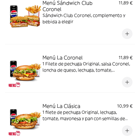
Menú Sándwich Club
11,89 €
Coronel
Sándwich Club Coronel, complemento y
bebida a elegir
Menú La Coronel
11,89 €
1 Filete de pechuga Original, salsa Coronel,
loncha de queso, lechuga, tomate,
mayonesa y pan brioche + Complemento +
Bebida
Menú La Clásica
10,99 €
1 filete de pechuga Original, lechuga,
tomate, mayonesa y pan con semillas de
sésamo + Complemento + Bebida