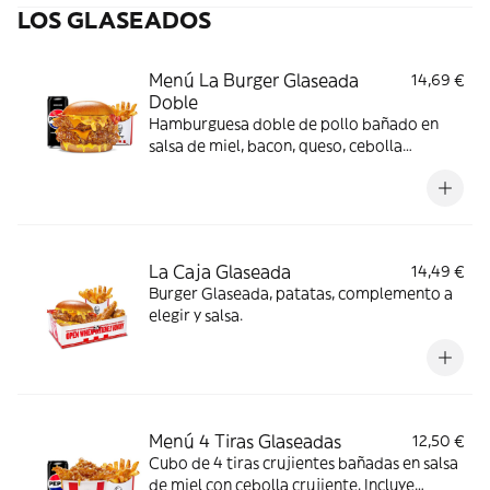
LOS GLASEADOS
Menú La Burger Glaseada
14,69 €
Doble
Hamburguesa doble de pollo bañado en
salsa de miel, bacon, queso, cebolla
crujiente y salsa de mostaza y miel en pan
brioche. Incluye patatas y bebida
La Caja Glaseada
14,49 €
Burger Glaseada, patatas, complemento a
elegir y salsa.
Menú 4 Tiras Glaseadas
12,50 €
Cubo de 4 tiras crujientes bañadas en salsa
de miel con cebolla crujiente. Incluye