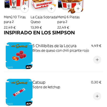
Menú 10 Tiras
La Caja Sobrada
Menú 6 Piezas
para 2
Queso
para 2
22,49 €
13,99 €
22,49 €
INSPIRADO EN LOS SIMPSON
5 Chillibites de la Locura
4,49 €
Bites de queso con chili picante rojo
Catsup
0,30 €
Sobre de ketchup