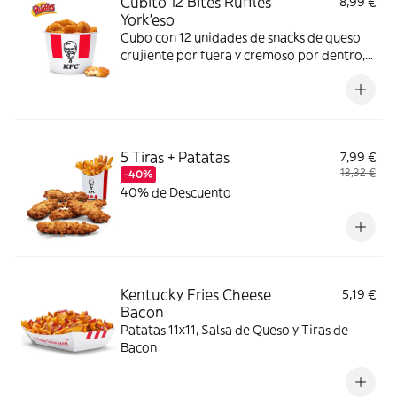
Cubito 12 Bites Ruffles
8,99 €
York'eso
Cubo con 12 unidades de snacks de queso
crujiente por fuera y cremoso por dentro,
con el inconfundible sabor de Ruffles York
´eso.
5 Tiras + Patatas
7,99 €
13,32 €
-40%
40% de Descuento
Kentucky Fries Cheese
5,19 €
Bacon
Patatas 11x11, Salsa de Queso y Tiras de
Bacon