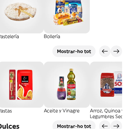
astelería
Bollería
Mostrar-ho tot
Pastas
Aceite y Vinagre
Arroz, Quinoa y
Legumbres Secos
Dulces
Mostrar-ho tot