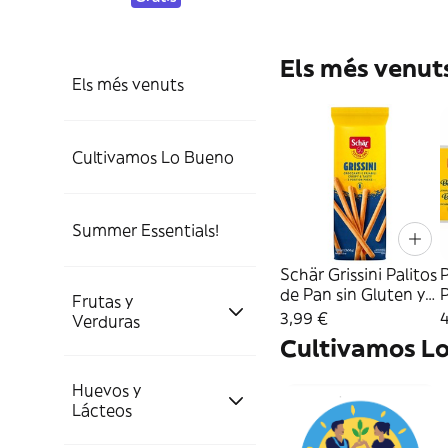
Els més venut
Els més venuts
Cultivamos Lo Bueno
Cultivamos Lo
Summer Essentials!
Bueno.
Schär Grissini Palitos
de Pan sin Gluten y
P
Frutas y
Cuidado de la Piel.
sin Lactosa 150g
s
Charcutería y Carne
3,99 €
Verduras
G
Cultivamos L
Protección Solar.
Huevos y
Fruta y Verdura.
Frutas
Lácteos