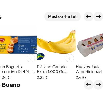
s
Mostrar-ho tot
Pan Baguette
Plátano Canario
Huevos Jaula
recocido Dietético
Extra 1.000 Gr.
Acondicionada
in Gluten Schär 350
Aprox.
Tamaño M 10
4,04 €
2,25 €
2,49 €
.
unidades
o Bueno