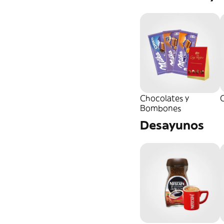
Otros Parafarmacia
Chocolates y
C
Bombones
Desayunos