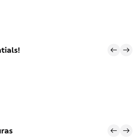
ials!
uras