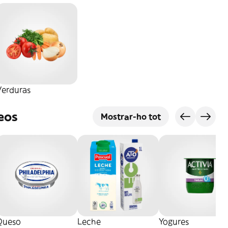
Verduras
eos
Mostrar-ho tot
Queso
Leche
Yogures