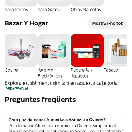
Para Perros
Para Gatos
Otras Mascotas
Bazar Y Hogar
Mostrar-ho tot
Cocina
Jardín y
Papelería y
Tabaco
Electrónicos
Juguetes
Explora establiments similars en aquesta categoria:
Supermercat
Preguntes freqüents
Com puc demanar Alimerka a domicili a Oviedo?
Per demanar Alimerka a domicili a Oviedo, simplement
obre la pàgina web o aplicació de Glovo i ves a la categoria