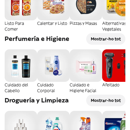
Listo Para
Calentar y Listo
Pizzas y Masas
Alternativas
Comer
Vegetales
Perfumería e Higiene
Mostrar-ho tot
Cuidado del
Cuidado
Cuidado e
Afeitado
Cabello
Corporal
Higiene Facial
Droguería y Limpieza
Mostrar-ho tot