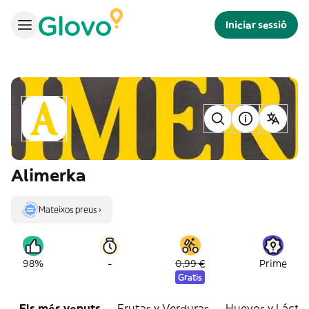
Iniciar sessió
Alimerka
Mateixos preus ›
-
98%
0,99 €
Prime
Gratis
Els més venuts
Frutas y Verduras
Huevos y Lácte