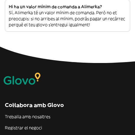
Hi ha un valor mínim de comanda a Alimerka?
Sí, Alimerka té un valor mínim de comanda. Però no et
preocupis: si no arribes al mínim, podràs pagar un recàrrec
perquè el teu glovo s’entregui igualment!
Col·labora amb Glovo
Treballa amb nosaltres
Registrar el negoci