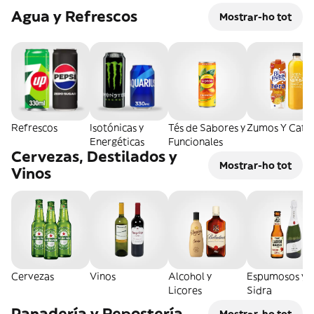
Agua y Refrescos
Mostrar-ho tot
Refrescos
Isotónicas y
Tés de Sabores y
Zumos Y Café
Energéticas
Funcionales
Cervezas, Destilados y
Mostrar-ho tot
Vinos
Cervezas
Vinos
Alcohol y
Espumosos y
Licores
Sidra
Panadería y Repostería