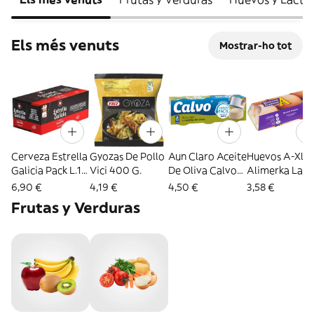
Els més venuts
Mostrar-ho tot
Cerveza Estrella
Gyozas De Pollo
Aun Claro Aceite
Huevos A-Xl
Galicia Pack L.10
Vici 400 G.
De Oliva Calvo
Alimerka La
X 33 Cl
Pn 195 Pe 156 G
Decena
6,90 €
4,19 €
4,50 €
3,58 €
Frutas y Verduras