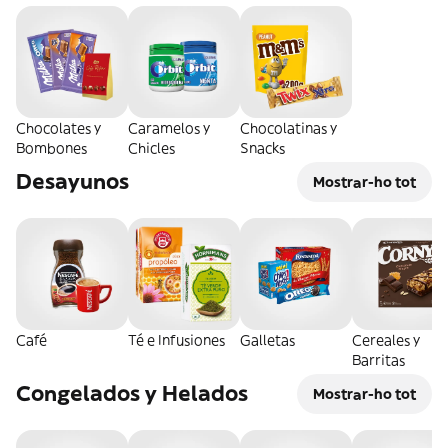
Chocolates y
Caramelos y
Chocolatinas y
Bombones
Chicles
Snacks
Desayunos
Mostrar-ho tot
Café
Té e Infusiones
Galletas
Cereales y
Barritas
Congelados y Helados
Mostrar-ho tot