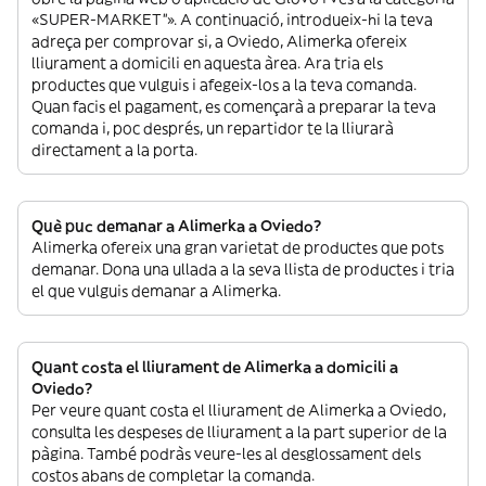
«SUPER-MARKET”». A continuació, introdueix-hi la teva
adreça per comprovar si, a Oviedo, Alimerka ofereix
lliurament a domicili en aquesta àrea. Ara tria els
productes que vulguis i afegeix-los a la teva comanda.
Quan facis el pagament, es començarà a preparar la teva
comanda i, poc després, un repartidor te la lliurarà
directament a la porta.
Què puc demanar a Alimerka a Oviedo?
Alimerka ofereix una gran varietat de productes que pots
demanar. Dona una ullada a la seva llista de productes i tria
el que vulguis demanar a Alimerka.
Quant costa el lliurament de Alimerka a domicili a
Oviedo?
Per veure quant costa el lliurament de Alimerka a Oviedo,
consulta les despeses de lliurament a la part superior de la
pàgina. També podràs veure-les al desglossament dels
costos abans de completar la comanda.