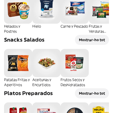
Helados y
Hielo
Carne y Pescado
Frutas y
Postres
Verduras
Congeladas
Snacks Salados
Mostrar-ho tot
Patatas Fritas y
Aceitunas y
Frutos Secos y
Aperitivos
Encurtidos
Deshidratados
Platos Preparados
Mostrar-ho tot