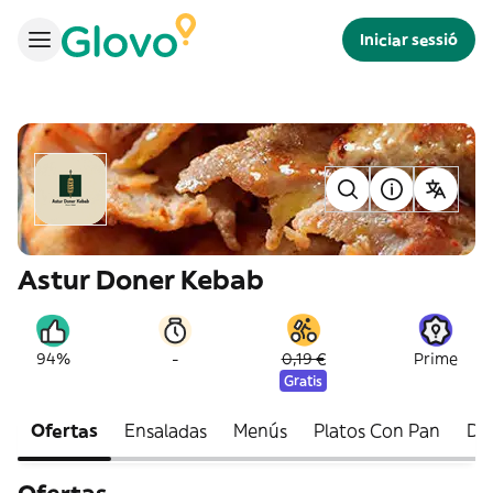
Iniciar sessió
Astur Doner Kebab
-
94%
0,19 €
Prime
Gratis
Ofertas
Ensaladas
Menús
Platos Con Pan
Dö