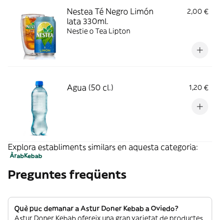
Nestea Té Negro Limón
2,00 €
lata 330ml.
Nestie o Tea Lipton
Agua (50 cl.)
1,20 €
Explora establiments similars en aquesta categoria:
Àrab
Kebab
Preguntes freqüents
Què puc demanar a Astur Doner Kebab a Oviedo?
Astur Doner Kebab ofereix una gran varietat de productes