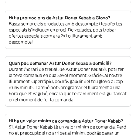
Hi ha promocions de Astur Doner Kebab a Glovo?
Busca sempre els productes amb descompte i les ofertes
especials (s’indiquen en groc). De vegades, pots trobar
ofertes especials com ara 2x1 o lliurament amb
descompte!
Quan puc demanar Astur Doner Kebab a domicili?
Durant l’horari de treball de Astur Doner Kebab’s, pots fer
la teva comanda en qualsevol moment. Gràcies al nostre
lliurament superràpid, podràs gaudir del teu glovo al cap
d’uns minuts! També pots programar el lliurament a una
hora que et vagi bé, encara que l’establiment estigui tancat
en el moment de fer la comanda.
Hi ha un valor mínim de comanda a Astur Doner Kebab?
Sí, Astur Doner Kebab té un valor mínim de comanda. Però
no et preocupis: si no arribes al mínim, podràs pagar un