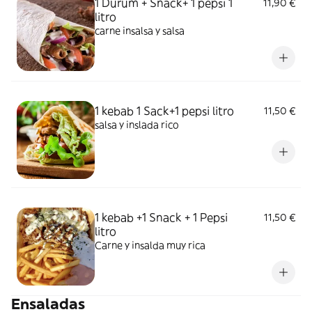
1 Durum + Snack+ 1 pepsi 1
11,90 €
litro
carne insalsa y salsa
1 kebab 1 Sack+1 pepsi litro
11,50 €
salsa y inslada rico
1 kebab +1 Snack + 1 Pepsi
11,50 €
litro
Carne y insalda muy rica
Ensaladas