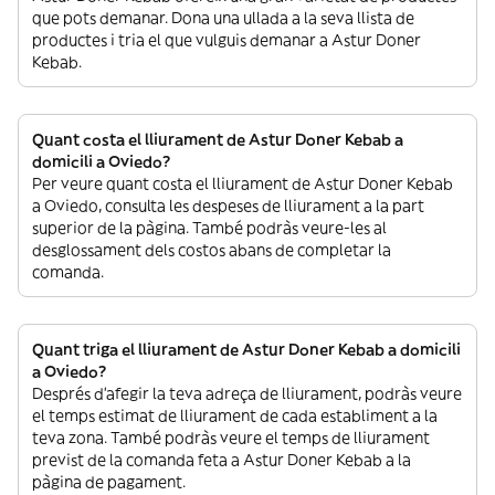
que pots demanar. Dona una ullada a la seva llista de
productes i tria el que vulguis demanar a Astur Doner
Kebab.
Quant costa el lliurament de Astur Doner Kebab a
domicili a Oviedo?
Per veure quant costa el lliurament de Astur Doner Kebab
a Oviedo, consulta les despeses de lliurament a la part
superior de la pàgina. També podràs veure-les al
desglossament dels costos abans de completar la
comanda.
Quant triga el lliurament de Astur Doner Kebab a domicili
a Oviedo?
Després d’afegir la teva adreça de lliurament, podràs veure
el temps estimat de lliurament de cada establiment a la
teva zona. També podràs veure el temps de lliurament
previst de la comanda feta a Astur Doner Kebab a la
pàgina de pagament.