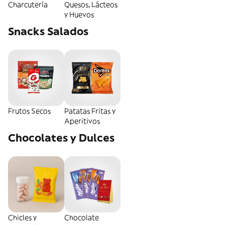
Charcutería
Quesos, Lácteos
y Huevos
Snacks Salados
Frutos Secos
Patatas Fritas y
Aperitivos
Chocolates y Dulces
Chicles y
Chocolate