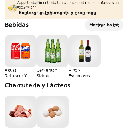
Aquest establiment està tancat en aquest moment. Busques un
lloc similar?
Explorar establiments a prop meu
Bebidas
Mostrar-ho tot
Aguas,
Cervezas Y
Vino y
Refrescos Y
Sidras
Espumosos
Energéticas
Charcutería y Lácteos