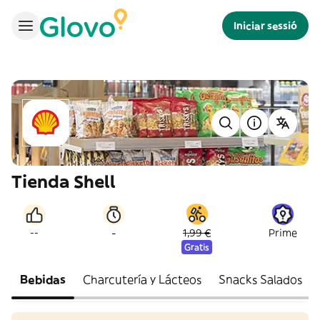
Iniciar sessió
Tienda Shell
-
--
1,99 €
Prime
Gratis
Bebidas
Charcutería y Lácteos
Snacks Salados