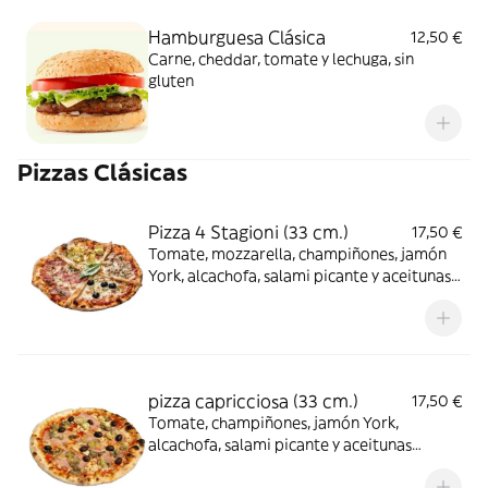
Hamburguesa Clásica
12,50 €
Carne, cheddar, tomate y lechuga, sin
gluten
Pizzas Clásicas
Pizza 4 Stagioni (33 cm.)
17,50 €
Tomate, mozzarella, champiñones, jamón
York, alcachofa, salami picante y aceitunas,
sin gluten
pizza capricciosa (33 cm.)
17,50 €
Tomate, champiñones, jamón York,
alcachofa, salami picante y aceitunas
(ingredientes mezclados), sin gluten