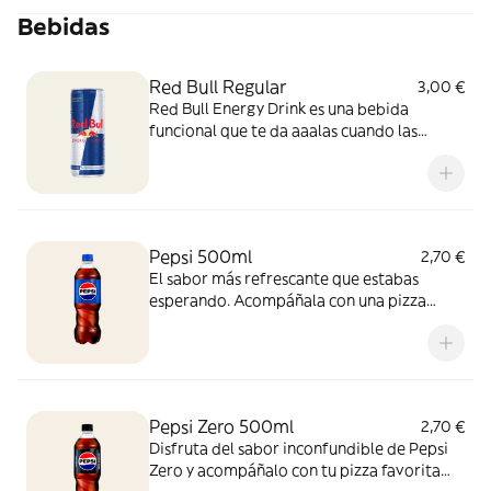
Bebidas
Red Bull Regular
3,00 €
Red Bull Energy Drink es una bebida
funcional que te da aaalas cuando las
necesitas.
Pepsi 500ml
2,70 €
El sabor más refrescante que estabas
esperando. Acompáñala con una pizza
recién salida del horno y vive la experiencia
con esta combinación perfecta, ¡para
disfrutar cualquier momento!
Pepsi Zero 500ml
2,70 €
Disfruta del sabor inconfundible de Pepsi
Zero y acompáñalo con tu pizza favorita