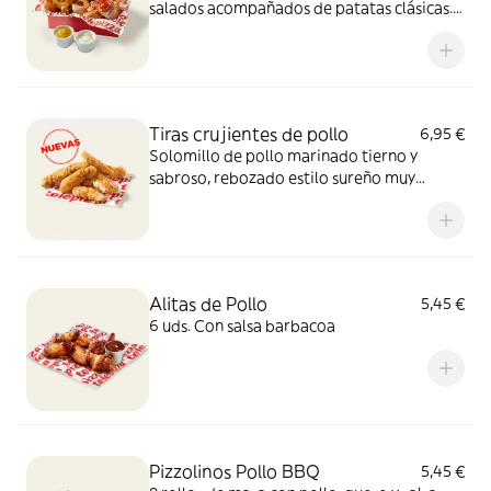
salados acompañados de patatas clásicas.
Incluye 2 salsas de 35g para mojar.
Tiras crujientes de pollo
6,95 €
Solomillo de pollo marinado tierno y
sabroso, rebozado estilo sureño muy
crujiente y un toque picante de pimienta.
Sí, el paraíso existe.
Alitas de Pollo
5,45 €
6 uds. Con salsa barbacoa
Pizzolinos Pollo BBQ
5,45 €