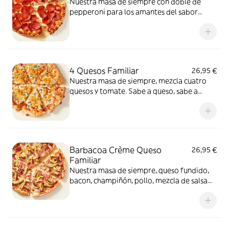
Nuestra masa de siempre con doble de
pepperoni para los amantes del sabor
intenso.
4 Quesos Familiar
26,95 €
Nuestra masa de siempre, mezcla cuatro
quesos y tomate. Sabe a queso, sabe a
felicidad.
Barbacoa Crème Queso
26,95 €
Familiar
Nuestra masa de siempre, queso fundido,
bacon, champiñón, pollo, mezcla de salsa
barbacoa y carbonara y extra de fundido
para pizza. Una fusión perfecta que
conquista a todos.