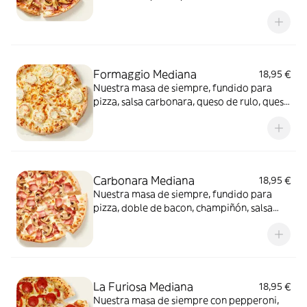
barbacoa y carbonara y extra de fundido
para pizza. Una fusión perfecta que
conquista a todos.
Formaggio Mediana
18,95 €
Nuestra masa de siempre, fundido para
pizza, salsa carbonara, queso de rulo, queso
provolone y mezcla de 5 quesos gourmet:
cheddar, gouda, emmental , mozzarella y
havarty. Para quienes saben que nunca hay
demasiado queso.
Carbonara Mediana
18,95 €
Nuestra masa de siempre, fundido para
pizza, doble de bacon, champiñón, salsa
carbonara y extra de fundido para pizza.
¡Un clásico irresistible!
La Furiosa Mediana
18,95 €
Nuestra masa de siempre con pepperoni,