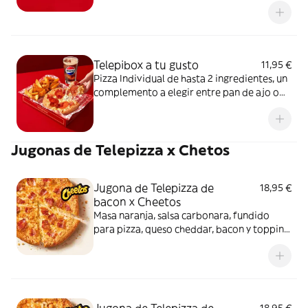
Acompañada de una ración de patatas gajo
y una bebida de 50 cl
Telepibox a tu gusto
11,95 €
Pizza Individual de hasta 2 ingredientes, un
complemento a elegir entre pan de ajo o
patatas gajo y una bebida de 50 cl
Jugonas de Telepizza x Chetos
Jugona de Telepizza de
18,95 €
bacon x Cheetos
Masa naranja, salsa carbonara, fundido
para pizza, queso cheddar, bacon y topping
de Cheetos. Sí, has leído bien: Cheetos.