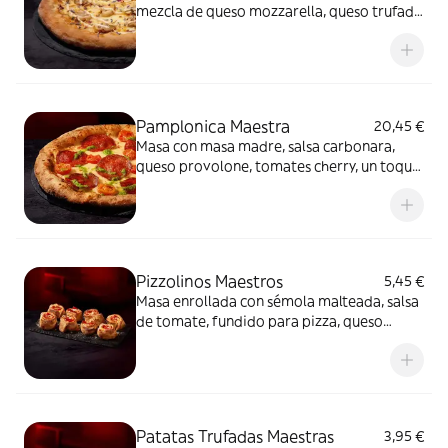
mezcla de queso mozzarella, queso trufado
y queso provolone, champiñones,
mayonesa trufada y flores secas.
Pamplonica Maestra
20,45 €
Masa con masa madre, salsa carbonara,
queso provolone, tomates cherry, un toque
de pesto y chorizo de Pamplona.
Pizzolinos Maestros
5,45 €
Masa enrollada con sémola malteada, salsa
de tomate, fundido para pizza, queso
fundido en polvo y chorizo de Pamplona.
Patatas Trufadas Maestras
3,95 €