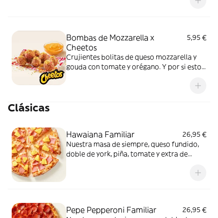
acompañados de nuestra salsa Quesabrosa.
Bombas de Mozzarella x
5,95 €
Cheetos
Crujientes bolitas de queso mozzarella y
gouda con tomate y orégano. Y por si esto
no fuera suficientemente bueno: topping
de Cheetos acompañado de nuestra salsa
Quesabrosa.
Clásicas
Hawaiana Familiar
26,95 €
Nuestra masa de siempre, queso fundido,
doble de york, piña, tomate y extra de
fundido para pizza. Dulce, salada… y
siempre deliciosa.
Pepe Pepperoni Familiar
26,95 €