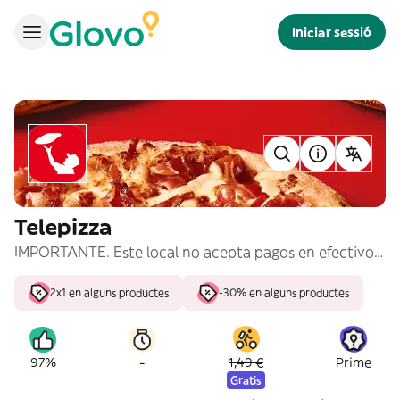
Iniciar sessió
Telepizza
IMPORTANTE. Este local no acepta pagos en efectivo. Por favor, no elegir esta opción.
2x1 en alguns productes
-30% en alguns productes
-
97%
1,49 €
Prime
Gratis