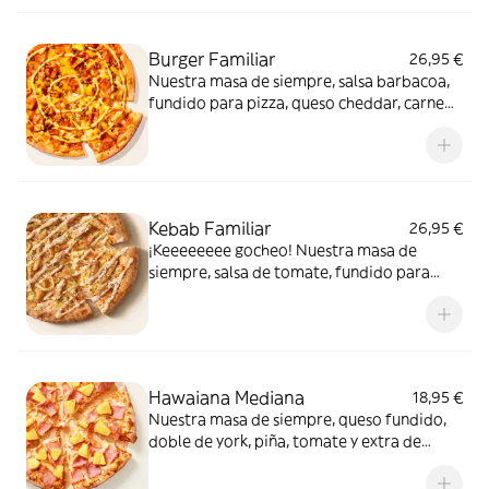
Burger Familiar
26,95 €
Nuestra masa de siempre, salsa barbacoa,
fundido para pizza, queso cheddar, carne
de vacuno, bacon, salsa para Burger Heinz.
Kebab Familiar
26,95 €
¡Keeeeeeee gocheo! Nuestra masa de
siempre, salsa de tomate, fundido para
pizza, pollo marinado, cebolla, especias
kebab, orégano y salsa kebab.
Hawaiana Mediana
18,95 €
Nuestra masa de siempre, queso fundido,
doble de york, piña, tomate y extra de
fundido para pizza. Dulce, salada… y
siempre deliciosa.