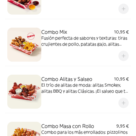
acompañadas con salsa barbacoa y miel y
mostaza. Para compartir ¡y repetir!
Combo Mix
10,95 €
Fusión perfecta de sabores y texturas: tiras
crujientes de pollo, patatas gajo, alitas
crujientes y dos salsas de 35g para mojar,
una mezcla 100% adictiva.
Combo Alitas y Salseo
10,95 €
El trío de alitas de moda: alitas Smokey,
alitas BBQ y alitas Clásicas. ¡El salseo que tu
cuerpo necesita!
Combo Masa con Rollo
9,95 €
Combo para los más enrollados: pizzolinos