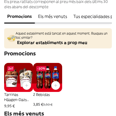
Els preus ratllats corresponen al preu més baix dels últims 30
dies abans del descompte
Promocions
Els més venuts
Tus especialidades p
Aquest establiment està tancat en aquest moment. Busques un
lloc similar?
Explorar establiments a prop meu
Promocions
2x1
-30%
Tarrinas
2 Bebidas
Häagen-Dazs
3,85 €
5,50 €
460ml
9,95 €
Els més venuts