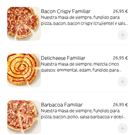
Bacon Crispy Familiar
26,95 €
Nuestra masa de siempre, fundido para
pizza, bacon, bacon crispy (crujiente) y salsa
barbacoa para el toque perfecto. ¡Ñam!
Delicheese Familiar
26,95 €
Nuestra masa de siempre, mezcla cinco
quesos: emmental, edam, fundido para
pizza, provolone, cheddar, tomate
confitado y orégano. El festival de queso
que siempre soñaste.
Barbacoa Familiar
26,95 €
Nuestra masa de siempre, fundido para
pizza, bacon, pollo, salsa barbacoa y doble
de carne de vacuno. Clásica y legendaria.
Como solo Telepizza sabe hacerla.