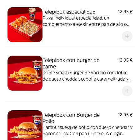
Telepibox especialidad
12,95 €
Pizza Individual especialidad, un
complemento a elegir entre pan de ajo o
patatas gajo y una bebida de 50 cl
Telepibox con burger de
12,95 €
carne
Doble smash burger de vacuno con doble
de queso cheddar, cebolla caramelizada y
bacon crispy. Con pan brioche. A elegir
entre salsa barbacoa o salsa burger.
Acompañada de una ración de patatas gajo
y una bebida de 50 cl
Telepibox con Burger de
12,95 €
Pollo
Hamburguesa de pollo con queso cheddar y
bacon crispy. Con pan brioche. A elegir
entre salsa barbacoa o salsa burger.