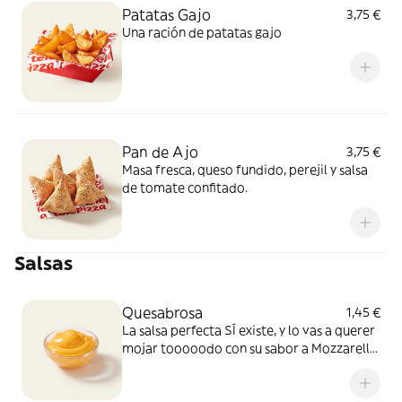
Patatas Gajo
3,75 €
Una ración de patatas gajo
Pan de Ajo
3,75 €
Masa fresca, queso fundido, perejil y salsa
de tomate confitado.
Salsas
Quesabrosa
1,45 €
La salsa perfecta SÍ existe, y lo vas a querer
mojar tooooodo con su sabor a Mozzarella
y Cheddar fundido. Simplemente, BRUTAL