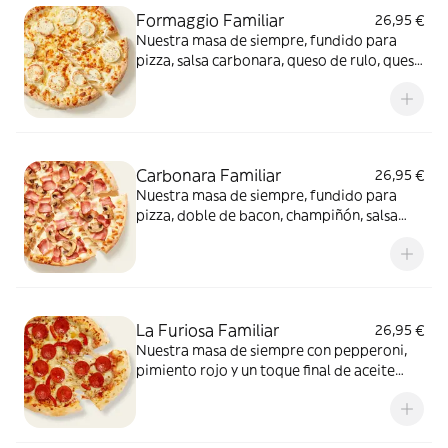
Formaggio Familiar
26,95 €
Nuestra masa de siempre, fundido para
pizza, salsa carbonara, queso de rulo, queso
provolone y mezcla de 5 quesos gourmet:
cheddar, gouda, emmental , mozzarella y
havarty. Para quienes saben que nunca hay
demasiado queso.
Carbonara Familiar
26,95 €
Nuestra masa de siempre, fundido para
pizza, doble de bacon, champiñón, salsa
carbonara y extra de fundido para pizza.
¡Un clásico irresistible!
La Furiosa Familiar
26,95 €
Nuestra masa de siempre con pepperoni,
pimiento rojo y un toque final de aceite
picante. Solo para valientes.