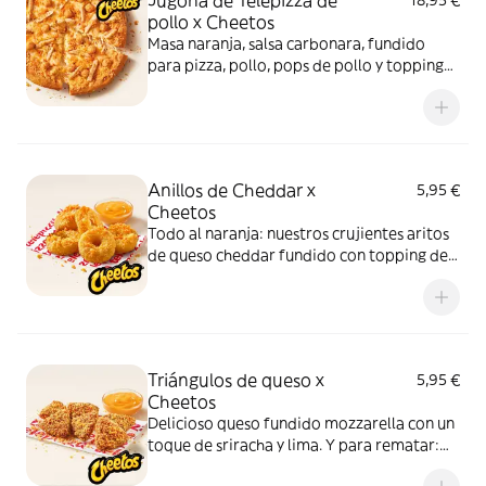
Jugona de Telepizza de
18,95 €
pollo x Cheetos
Masa naranja, salsa carbonara, fundido
para pizza, pollo, pops de pollo y topping
de Cheetos. Advertencia: ¡te dejará huella!
Anillos de Cheddar x
5,95 €
Cheetos
Todo al naranja: nuestros crujientes aritos
de queso cheddar fundido con topping de
Cheetos acompañados de nuestra salsa
Quesabrosa.
Triángulos de queso x
5,95 €
Cheetos
Delicioso queso fundido mozzarella con un
toque de sriracha y lima. Y para rematar:
muuucho topping de Cheetos