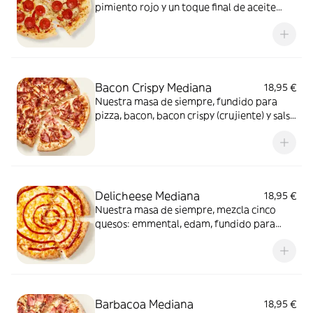
pimiento rojo y un toque final de aceite
picante. Solo para valientes.
Bacon Crispy Mediana
18,95 €
Nuestra masa de siempre, fundido para
pizza, bacon, bacon crispy (crujiente) y salsa
barbacoa para el toque perfecto. ¡Ñam!
Delicheese Mediana
18,95 €
Nuestra masa de siempre, mezcla cinco
quesos: emmental, edam, fundido para
pizza, provolone, cheddar, tomate
confitado y orégano. El festival de queso
que siempre soñaste.
Barbacoa Mediana
18,95 €