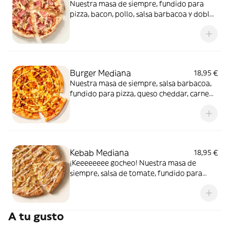
Nuestra masa de siempre, fundido para
pizza, bacon, pollo, salsa barbacoa y doble
de carne de vacuno. Clásica y legendaria.
Como solo Telepizza sabe hacerla.
Burger Mediana
18,95 €
Nuestra masa de siempre, salsa barbacoa,
fundido para pizza, queso cheddar, carne
de vacuno, bacon, salsa para Burger Heinz.
Kebab Mediana
18,95 €
¡Keeeeeeee gocheo! Nuestra masa de
siempre, salsa de tomate, fundido para
pizza, pollo marinado, cebolla, especias
kebab, orégano y salsa kebab.
A tu gusto