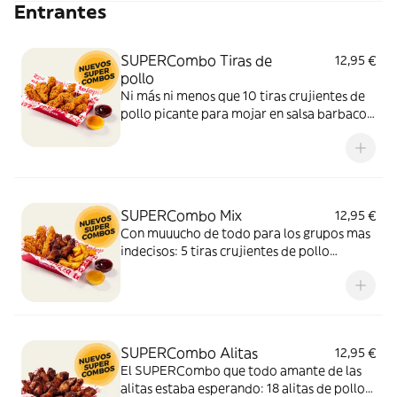
Entrantes
SUPERCombo Tiras de
12,95 €
pollo
Ni más ni menos que 10 tiras crujientes de
pollo picante para mojar en salsa barbacoa
y miel y mostaza. Un SUPERCombo lleno
de solomillos de pollo, tiernos y sabrosos,
para compartir con tus amigos y que nadie
se quede con hambre.
SUPERCombo Mix
12,95 €
Con muuucho de todo para los grupos mas
indecisos: 5 tiras crujientes de pollo
picante, 6 alitas de pollo y patatas gajo
acompañadas con salsa barbacoa y miel y
mostaza. El SUPERCombo para compartir
y no quedarse con ganas de nada.
SUPERCombo Alitas
12,95 €
El SUPERCombo que todo amante de las
alitas estaba esperando: 18 alitas de pollo