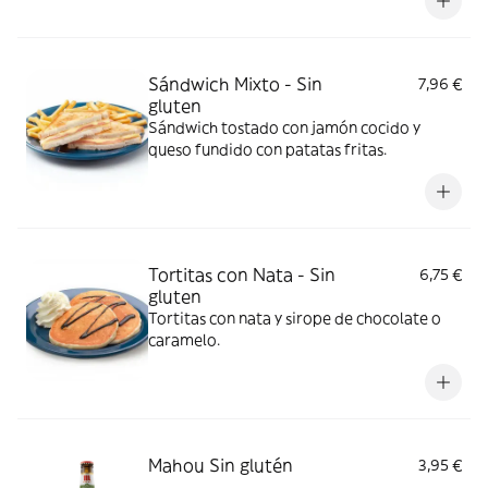
jugo de lima.
Sándwich Mixto - Sin
7,96 €
gluten
Sándwich tostado con jamón cocido y
queso fundido con patatas fritas.
Tortitas con Nata - Sin
6,75 €
gluten
Tortitas con nata y sirope de chocolate o
caramelo.
Mahou Sin glutén
3,95 €