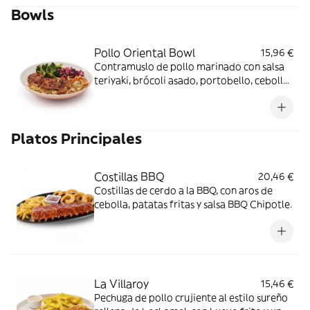
Bowls
Pollo Oriental Bowl
15,96 €
Contramuslo de pollo marinado con salsa
teriyaki, brócoli asado, portobello, cebolla
y pimiento rojos, anacardos, ajetes y
sésamo sobre mezcla de arroces.
Platos Principales
Costillas BBQ
20,46 €
Costillas de cerdo a la BBQ, con aros de
cebolla, patatas fritas y salsa BBQ Chipotle.
La Villaroy
15,46 €
Pechuga de pollo crujiente al estilo sureño