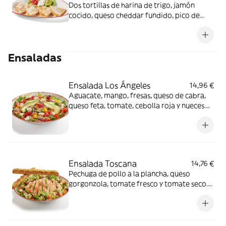
Dos tortillas de harina de trigo, jamón
cocido, queso cheddar fundido, pico de
gallo, crema agria y guacamole.
Ensaladas
Ensalada Los Ángeles
14,96 €
Aguacate, mango, fresas, queso de cabra,
queso feta, tomate, cebolla roja y nueces.
Aliñada con vinagreta de lima y cilantro
sobre una base de quinoa y mezcla de
lechugas y brotes.
Ensalada Toscana
14,76 €
Pechuga de pollo a la plancha, queso
gorgonzola, tomate fresco y tomate seco.
Aliñada con vinagreta de hierbas sobre una
base de mezcla de lechugas y brotes y
acompañada de barritas de pan de cristal.