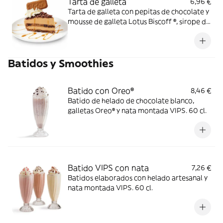
Tarta de galleta
6,96 €
Tarta de galleta con pepitas de chocolate y
mousse de galleta Lotus Biscoff ®, sirope de
caramelo y nata montada VIPS.
Batidos y Smoothies
Batido con Oreo®
8,46 €
Batido de helado de chocolate blanco,
galletas Oreo® y nata montada VIPS. 60 cl.
Batido VIPS con nata
7,26 €
Batidos elaborados con helado artesanal y
nata montada VIPS. 60 cl.