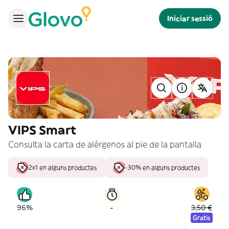
Iniciar sessió
VIPS Smart
Consulta la carta de alérgenos al pie de la pantalla
2x1 en alguns productes
-30% en alguns productes
-
96%
3,50 €
Gratis