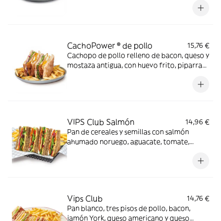
lechugas y cebolla roja asada con salsa
mayo-trufada.
CachoPower ® de pollo
15,76 €
Cachopo de pollo relleno de bacon, queso y
mostaza antigua, con huevo frito, piparras,
lechuga, cebolla roja y salsa mayo-mostaza
en pan de cristal.
VIPS Club Salmón
14,96 €
Pan de cereales y semillas con salmón
ahumado noruego, aguacate, tomate,
cebolla roja, lechuga, mayonesa y salsa
mostaza y miel. Acompañado de guarnición
a elegir.
Vips Club
14,76 €
Pan blanco, tres pisos de pollo, bacon,
jamón York, queso americano y queso