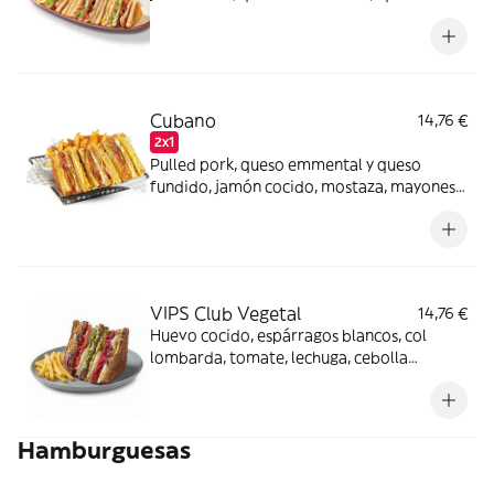
Emmental, mayonesa, tomate y lechuga.
Cubano
14,76 €
2x1
Pulled pork, queso emmental y queso
fundido, jamón cocido, mostaza, mayonesa
y pepinillo, en pan maíz con semillas de
calabaza y girasol. Guarnición a elegir.
VIPS Club Vegetal
14,76 €
Huevo cocido, espárragos blancos, col
lombarda, tomate, lechuga, cebolla
encurtida y cebolla crujiente, salsas mayo-
cilantro y mayo-guacamole en pan de
centeno y semillas.
Hamburguesas