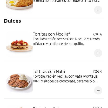
rellena de bechamel, con huevo frito y un
toque picante de miel-sriracha.
Acompañada de patatas fritas y salsa
especial VIPS.
Dulces
Tortitas con Nocilla®
7,96 €
Tortitas recién hechas con Nocilla ®, fresas,
plátano y crujiente de barquillo.
Tortitas con Nata
7,26 €
Tortitas recién hechas con nata montada
VIPS y sirope de chocolate, caramelo o
fresa.