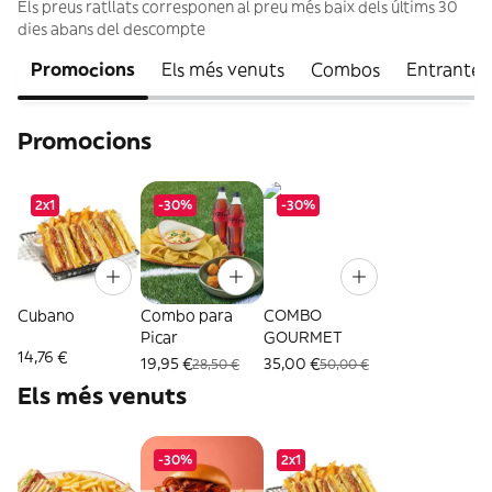
Els preus ratllats corresponen al preu més baix dels últims 30
dies abans del descompte
Promocions
Els més venuts
Combos
Entrantes
Promocions
2x1
-30%
-30%
Cubano
Combo para
COMBO
Picar
GOURMET
14,76 €
19,95 €
35,00 €
28,50 €
50,00 €
Els més venuts
-30%
2x1