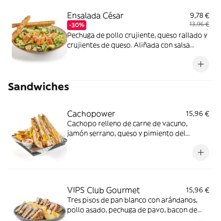
Ensalada César
9,78 €
13,96 €
-30%
Pechuga de pollo crujiente, queso rallado y
crujientes de queso. Aliñada con salsa
César sobre mezcla de lechugas y
acompañada de barritas de pan de cristal.
Sandwiches
Cachopower
15,96 €
Cachopo relleno de carne de vacuno,
jamón serrano, queso y pimiento del
piquillo, huevo frito, guindilla verde,
lechuga y mayonesa ligeramente picante,
en crujiente pan cristalino. Acompañado de
guarnición a elegir.
VIPS Club Gourmet
15,96 €
Tres pisos de pan blanco con arándanos,
pollo asado, pechuga de pavo, bacon de
Angus, queso brie, tomate seco, mezcla de