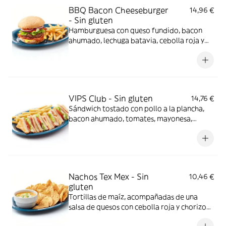
BBQ Bacon Cheeseburger
14,96 €
- Sin gluten
Hamburguesa con queso fundido, bacon
ahumado, lechuga batavia, cebolla roja y
tomate con guarnición de patatas fritas.
VIPS Club - Sin gluten
14,76 €
Sándwich tostado con pollo a la plancha,
bacon ahumado, tomates, mayonesa,
queso, jamón y lechuga con guarnición de
patatas fritas.
Nachos Tex Mex - Sin
10,46 €
gluten
Tortillas de maíz, acompañadas de una
salsa de quesos con cebolla roja y chorizo
picado, cilantro, ajetes y crema agria con