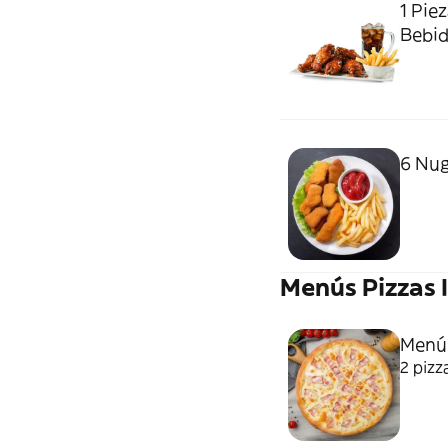
1 Piez
Bebi
6 Nug
Menús Pizzas 
Menú
2 pizz