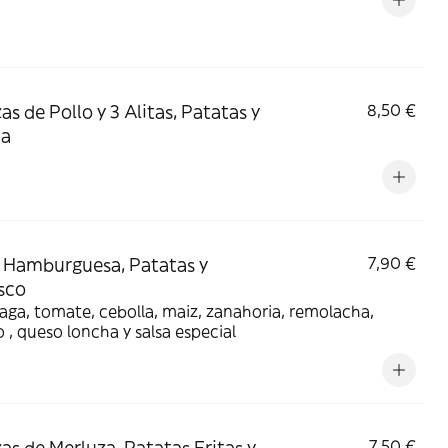
as de Pollo y 3 Alitas, Patatas y
8,50 €
da
Hamburguesa, Patatas y
7,90 €
sco
ga, tomate, cebolla, maiz, zanahoria, remolacha,
 , queso loncha y salsa especial
zas de Merluza, Patatas Fritas y
7,50 €