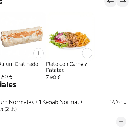
s
Durum Gratinado
Plato con Carne y
Patatas
8,50 €
7,90 €
iales
üm Normales + 1 Kebab Normal +
17,40 €
 (2 lt.)