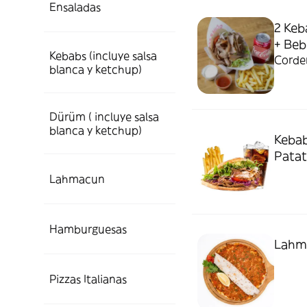
Ensaladas
2 Keb
+ Bebi
Kebabs (incluye salsa
Corder
blanca y ketchup)
Dürüm ( incluye salsa
blanca y ketchup)
Kebab
Patat
Lahmacun
Hamburguesas
Lahma
Pizzas Italianas