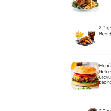
2 Piez
Bebi
Menú 
Refre
Lechua
pepino
2 Pie