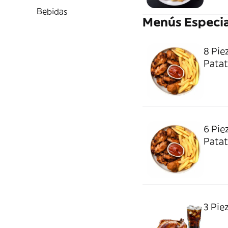
Bebidas
Menús Especi
8 Piez
Patat
6 Piez
Patat
3 Pie