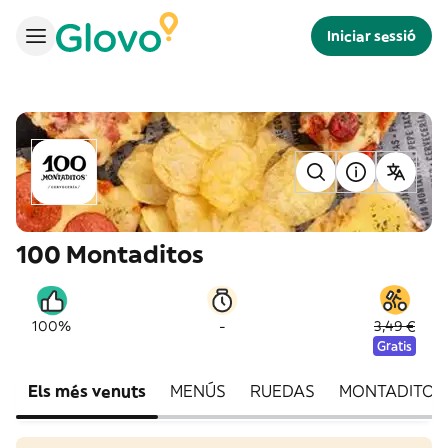
Iniciar sessió
100 Montaditos
-
100%
3,49 €
Gratis
Els més venuts
MENÚS
RUEDAS
MONTADITOS 