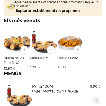
Aquest establiment està tancat en aquest moment. Busques un
lloc similar?
Explorar establiments a prop meu
Els més venuts
Rueda de los
Menú 100M
Tiras de Pollo
Fijos (x10)
9,90 €
9,50 €
13,90 €
MENÚS
Menú 100M
9,90 €
Elige 5 Montaditos y 1 Bebida