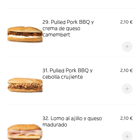
29. Pulled Pork BBQ y
2,10 €
crema de queso
camembert
31. Pulled Pork BBQ y
2,10 €
cebolla crujiente
32. Lomo al ajillo y queso
2,10 €
madurado