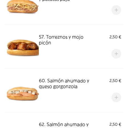
57. Torreznos y mojo
2,50 €
picón
60. Salmón ahumado y
2,50 €
queso gorgonzola
62. Salmón ahumado y
2,50 €