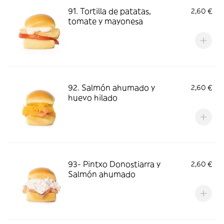
91. Tortilla de patatas,
2,60 €
tomate y mayonesa
92. Salmón ahumado y
2,60 €
huevo hilado
93- Pintxo Donostiarra y
2,60 €
Salmón ahumado