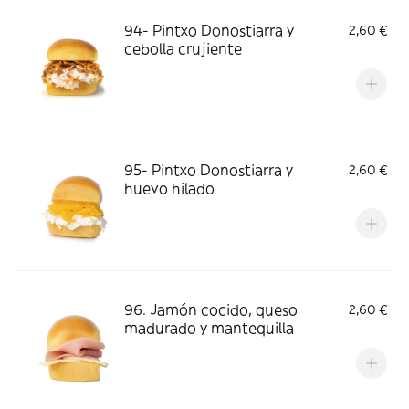
94- Pintxo Donostiarra y
2,60 €
cebolla crujiente
95- Pintxo Donostiarra y
2,60 €
huevo hilado
96. Jamón cocido, queso
2,60 €
madurado y mantequilla