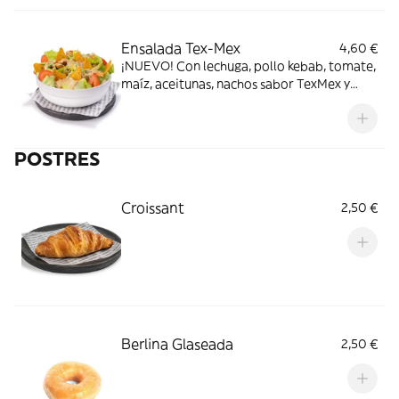
Ensalada Tex-Mex
4,60 €
¡NUEVO! Con lechuga, pollo kebab, tomate,
maíz, aceitunas, nachos sabor TexMex y
salsa mostaza y miel
POSTRES
Croissant
2,50 €
Berlina Glaseada
2,50 €